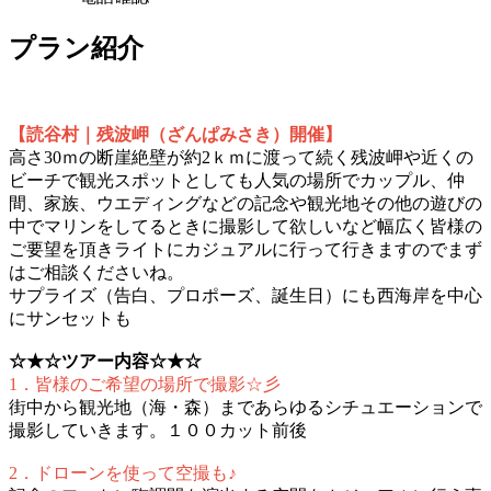
プラン紹介
【読谷村｜残波岬（ざんぱみさき）開催】
高さ30ｍの断崖絶壁が約2ｋｍに渡って続く残波岬や近くの
ビーチで観光スポットとしても人気の場所でカップル、仲
間、家族、ウエディングなどの記念や観光地その他の遊びの
中でマリンをしてるときに撮影して欲しいなど幅広く皆様の
ご要望を頂きライトにカジュアルに行って行きますのでまず
はご相談くださいね。
サプライズ（告白、プロポーズ、誕生日）にも西海岸を中心
にサンセットも
☆★☆ツアー内容☆★☆
1．皆様のご希望の場所で撮影☆彡
街中から観光地（海・森）まであらゆるシチュエーションで
撮影していきます。１００カット前後
2．ドローンを使って空撮も♪