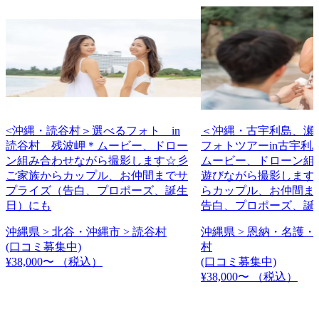
<沖縄・読谷村＞選べるフォト in
＜沖縄・古宇利島、瀬
読谷村 残波岬＊ムービー、ドロー
フォトツアーin古宇利
ン組み合わせながら撮影します☆彡
ムービー、ドローン組
ご家族からカップル、お仲間までサ
遊びながら撮影します
プライズ（告白、プロポーズ、誕生
らカップル、お仲間ま
日）にも
告白、プロポーズ、誕
沖縄県 > 北谷・沖縄市 > 読谷村
沖縄県 > 恩納・名護・
(口コミ募集中)
村
¥38,000〜
（税込）
(口コミ募集中)
¥38,000〜
（税込）