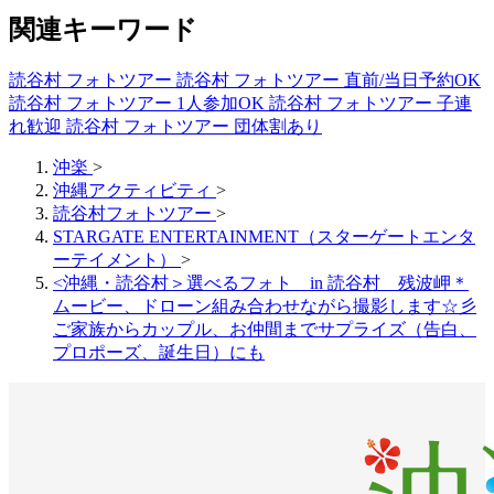
関連キーワード
読谷村 フォトツアー
読谷村 フォトツアー 直前/当日予約OK
読谷村 フォトツアー 1人参加OK
読谷村 フォトツアー 子連
れ歓迎
読谷村 フォトツアー 団体割あり
沖楽
>
沖縄アクティビティ
>
読谷村フォトツアー
>
STARGATE ENTERTAINMENT（スターゲートエンタ
ーテイメント）
>
<沖縄・読谷村＞選べるフォト in 読谷村 残波岬＊
ムービー、ドローン組み合わせながら撮影します☆彡
ご家族からカップル、お仲間までサプライズ（告白、
プロポーズ、誕生日）にも