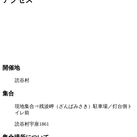
アクセス
開催地
読谷村
集合
現地集合⇒残波岬（ざんぱみさき）駐車場／灯台側ト
イレ前
読谷村宇座1861