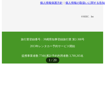
個人情報保護方針
個人情報の取扱いに関する告知
©SEEC . Inc
旅行業登録番号：沖縄県知事登録旅行業 第2-368号
2013年レンタカー予約サービス開始
提携事業者数 774社
累計予約利用者数 3,769,265名
1
/
20