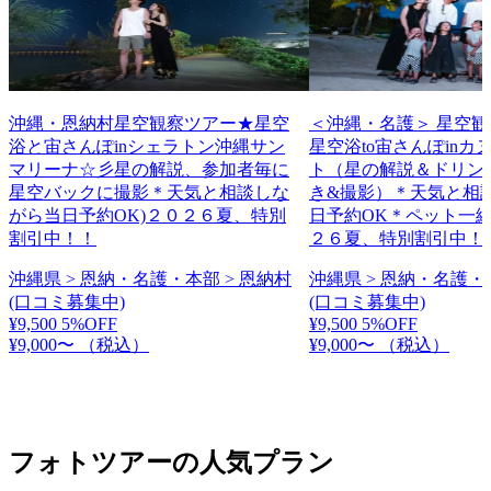
沖縄・恩納村星空観察ツアー★星空
＜沖縄・名護＞ 星空
浴と宙さんぽinシェラトン沖縄サン
星空浴to宙さんぽinカ
マリーナ☆彡星の解説、参加者毎に
ト（星の解説＆ドリン
星空バックに撮影＊天気と相談しな
き&撮影）＊天気と相
がら当日予約OK)２０２６夏、特別
日予約OK＊ペット一緒
割引中！！
２６夏、特別割引中！
沖縄県 > 恩納・名護・本部 > 恩納村
沖縄県 > 恩納・名護・
(口コミ募集中)
(口コミ募集中)
¥9,500
5%OFF
¥9,500
5%OFF
¥9,000〜
（税込）
¥9,000〜
（税込）
フォトツアーの人気プラン