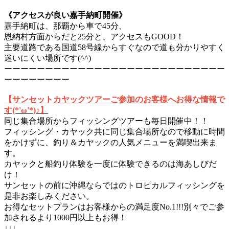
《アクセスが良い嘉手納町開催》
嘉手納町は、那覇から車で45分、
恩納村方面からだと25分と、アクセスもGOOD！
主要道路である国道58号線からすぐなので道も分かりやすく
迷いにくい場所です(^^)
ーーーーーーーーーーーーーーーーーーーーーーーーーーー
ーーーーーーーー
【サンセットカヤックツアーご参加のお客様へお得な情報で
す(*'ω'*)♪】
同じ集合場所からフィッシングツアーも毎日開催中！！
フィッシング・カヤック共に同じ集合場所なので移動に時間
をかけずに、釣り＆カヤックの人気メニューを満喫出来ま
す。
カヤックと船釣り体験を一度に体験できるのは海あしびだ
け！
サンセットの前に沖縄ならではのトロピカルフィッシングを
是非お楽しみください。
お得なセットプランはお客様からの満足度No.1!!!別々でご参
加されるより1000円以上もお得！
↓↓↓