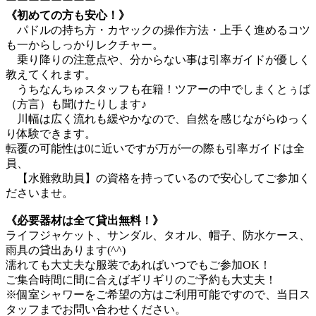
ーーーーーーーー
《初めての方も安心！》
パドルの持ち方・カヤックの操作方法・上手く進めるコツ
も一からしっかりレクチャー。
乗り降りの注意点や、分からない事は引率ガイドが優しく
教えてくれます。
うちなんちゅスタッフも在籍！ツアーの中でしまくとぅば
（方言）も聞けたりします♪
川幅は広く流れも緩やかなので、自然を感じながらゆっく
り体験できます。
転覆の可能性は0に近いですが万が一の際も引率ガイドは全
員、
【水難救助員】の資格を持っているので安心してご参加く
ださいませ。
《必要器材は全て貸出無料！》
ライフジャケット、サンダル、タオル、帽子、防水ケース、
雨具の貸出あります(^^)
濡れても大丈夫な服装であればいつでもご参加OK！
ご集合時間に間に合えばギリギリのご予約も大丈夫！
※個室シャワーをご希望の方はご利用可能ですので、当日ス
タッフまでお問い合わせください。