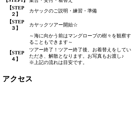
【STEP1】
集合・受付・着替え
【STEP
カヤックのご説明・練習・準備
２】
【STEP
カヤックツアー開始☆
３】
～海に向かう前はマングローブの樹々を観察す
ることもできます～
ツアー終了！ツアー終了後、お着替えをしてい
【STEP
ただき、解散となります。お写真もお渡し♪
４】
※上記の流れは目安です。
アクセス