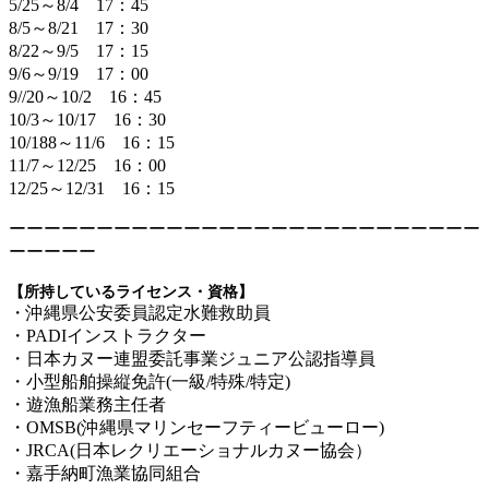
5/25～8/4 17：45
8/5～8/21 17：30
8/22～9/5 17：15
9/6～9/19 17：00
9//20～10/2 16：45
10/3～10/17 16：30
10/188～11/6 16：15
11/7～12/25 16：00
12/25～12/31 16：15
ーーーーーーーーーーーーーーーーーーーーーーーーーーー
ーーーーー
【所持しているライセンス・資格】
・沖縄県公安委員認定水難救助員
・PADIインストラクター
・日本カヌー連盟委託事業ジュニア公認指導員
・小型船舶操縦免許(一級/特殊/特定)
・遊漁船業務主任者
・OMSB(沖縄県マリンセーフティービューロー)
・JRCA(日本レクリエーショナルカヌー協会）
・嘉手納町漁業協同組合