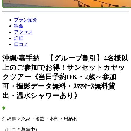
プラン紹介
料金
アクセス
詳細
口コミ
沖縄/嘉手納 【グループ割引】4名様以
上のご参加でお得！サンセットカヤッ
クツアー《当日予約OK・2歳～参加
可・撮影データ無料・ｽﾏﾎｹｰｽ無料貸
出・温水シャワーあり》
沖縄県 > 恩納・名護・本部 > 恩納村
（口コミ募集中）