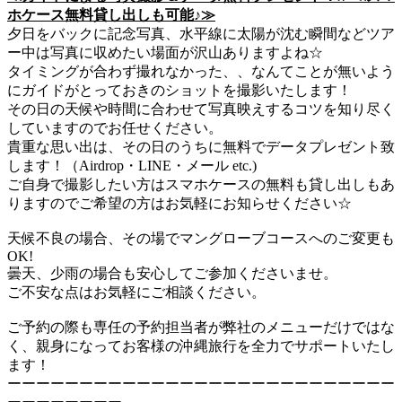
ホケース無料貸し出しも可能♪≫
夕日をバックに記念写真、水平線に太陽が沈む瞬間などツア
ー中は写真に収めたい場面が沢山ありますよね☆
タイミングが合わず撮れなかった、、なんてことが無いよう
にガイドがとっておきのショットを撮影いたします！
その日の天候や時間に合わせて写真映えするコツを知り尽く
していますのでお任せください。
貴重な思い出は、その日のうちに無料でデータプレゼント致
します！（Airdrop・LINE・メール etc.)
ご自身で撮影したい方はスマホケースの無料も貸し出しもあ
りますのでご希望の方はお気軽にお知らせください☆
天候不良の場合、その場でマングローブコースへのご変更も
OK!
曇天、少雨の場合も安心してご参加くださいませ。
ご不安な点はお気軽にご相談ください。
ご予約の際も専任の予約担当者が弊社のメニューだけではな
く、親身になってお客様の沖縄旅行を全力でサポートいたし
ます！
ーーーーーーーーーーーーーーーーーーーーーーーーーーー