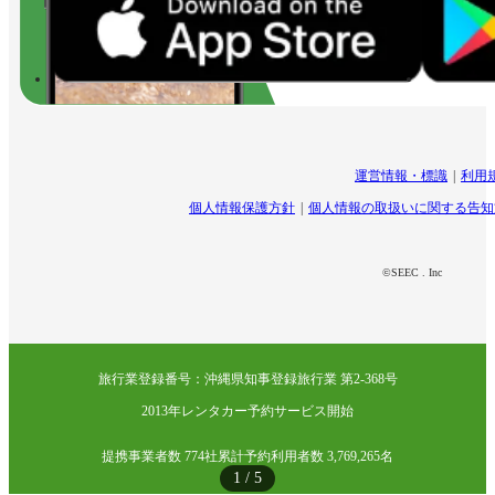
運営情報・標識
利用
個人情報保護方針
個人情報の取扱いに関する告知
©SEEC . Inc
旅行業登録番号：沖縄県知事登録旅行業 第2-368号
2013年レンタカー予約サービス開始
提携事業者数 774社
累計予約利用者数 3,769,265名
1
/
5