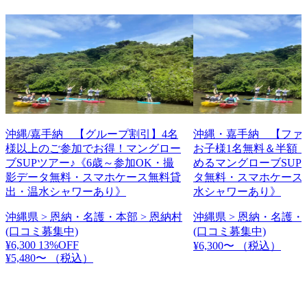
沖縄/嘉手納 【グループ割引】4名
沖縄・嘉手納 【ファ
様以上のご参加でお得！マングロー
お子様1名無料＆半額！
ブSUPツアー♪《6歳～参加OK・撮
めるマングローブSUP
影データ無料・スマホケース無料貸
タ無料・スマホケース
出・温水シャワーあり》
水シャワーあり》
沖縄県 > 恩納・名護・本部 > 恩納村
沖縄県 > 恩納・名護・
(口コミ募集中)
(口コミ募集中)
¥6,300
13%OFF
¥6,300〜
（税込）
¥5,480〜
（税込）