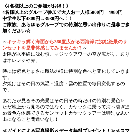
《4名様以上のご参加がお得！》
4名様以上のグループ参加で大人お一人様5800円→4980円
中学生以下4800円→3980円へ！！
ご家族、あらゆるグループでの特別な思い出作りに是非ご参
加ください☆
～
キラキラ輝く海面から360度広がる西海岸に沈む絶景のサ
ンセットを是非体感してみませんか？
～
太陽が水平線に沈む頃、マジックアワーの空が広がり、辺り
はオレンジや赤、
時には紫色とまさに魔法の様に特別な色へと変化していきま
す。
夕焼けはその日の気温・湿度・雲の位置で毎日変化するの
で、
あなたが見るその光景はその日その時だけの特別な景色✨
ただ地上から見るのではなく、カヤックに乗って海へ漕ぎ進
め景色を体感できるサンセットカヤックツアーは特別な思い
出になること間違いなし！
≪ガイドによる写真撮影＆データ無料プレゼント！≫≪スマ