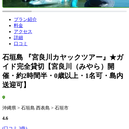
プラン紹介
料金
アクセス
詳細
口コミ
石垣島 『宮良川カヤックツアー』★ガ
イド完全貸切【宮良川（みやら）開
催・約2時間半・0歳以上・1名可・島内
送迎可】
沖縄県 > 石垣島 西表島 > 石垣市
4.6
(口コミ 3件)