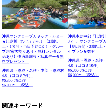
沖縄マングローブカヤック・カヌー
沖縄本島中部『比謝川
★比謝川（ひじゃがわ）【2歳以
わ）』マングローブカ
上・1名可・当日予約OK！・グルー
【約2時間・2歳以上・
プ割/家族割りあり・無料レンタル
引プラン多数有
品あり】快適新施設・写真データ無
沖縄県 > 恩納・名護・
料プレゼント！
4.8
（口コミ10件）
¥6,300
5%OFF
沖縄県 > 恩納・名護・本部 > 恩納村
¥6,000〜
（税込）
4.8
（口コミ7件）
¥6,300
5%OFF
¥6,000〜
（税込）
関連キーワード