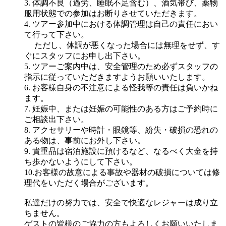
3. 体調不良（過労、睡眠不足含む）、酒気帯び、薬物
服用状態での参加はお断りさせていただきます。
4. ツアー参加中における体調管理は自己の責任におい
て行って下さい。
ただし、体調が悪くなった場合には無理をせず、す
ぐにスタッフにお申し出下さい。
5. ツアーご案内中は、安全管理のため必ずスタッフの
指示に従っていただきますようお願いいたします。
6. お客様自身の不注意による怪我等の責任は負いかね
ます。
7. 妊娠中、または妊娠の可能性のある方はご予約時に
ご相談出下さい。
8. アクセサリーや時計・眼鏡等、紛失・破損の恐れの
ある物は、事前にお外し下さい。
9. 貴重品は宿泊施設に預けるなど、なるべく大金を持
ち歩かないようにして下さい。
10.お客様の故意による事故や器材の破損については修
理代をいただく場合がございます。
私達だけの努力では、安全で快適なレジャーは成り立
ちません。
ゲストの皆様のご協力の方もよろしくお願いいたしま