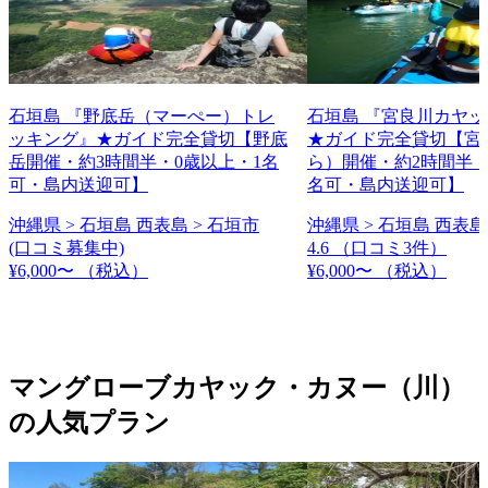
石垣島 『野底岳（マーぺー）トレ
石垣島 『宮良川カヤ
ッキング』★ガイド完全貸切【野底
★ガイド完全貸切【宮
岳開催・約3時間半・0歳以上・1名
ら）開催・約2時間半・
可・島内送迎可】
名可・島内送迎可】
沖縄県 > 石垣島 西表島 > 石垣市
沖縄県 > 石垣島 西表島
(口コミ募集中)
4.6
（口コミ3件）
¥6,000〜
（税込）
¥6,000〜
（税込）
マングローブカヤック・カヌー（川）
の人気プラン