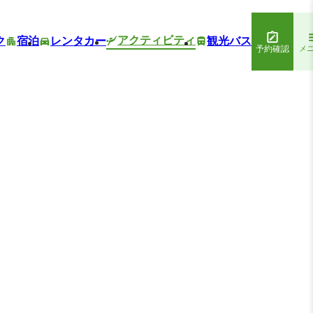
アクティビティ
ク
宿泊
レンタカー
観光バス
予約確認
メ