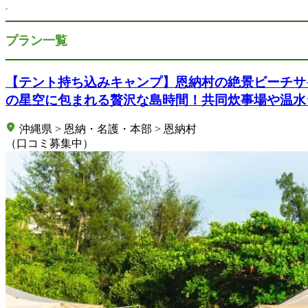
プラン一覧
【テント持ち込みキャンプ】恩納村の絶景ビーチサ
の星空に包まれる贅沢な島時間！共同炊事場や温水
沖縄県 > 恩納・名護・本部 > 恩納村
（口コミ募集中）