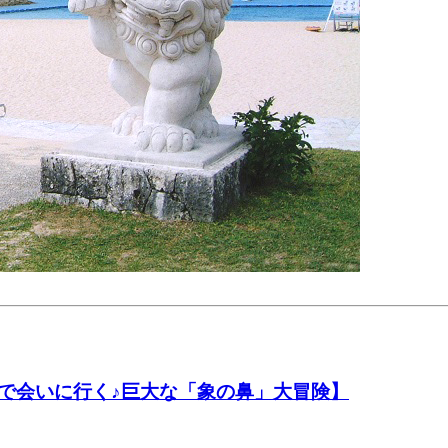
で会いに行く♪巨大な「象の鼻」大冒険】