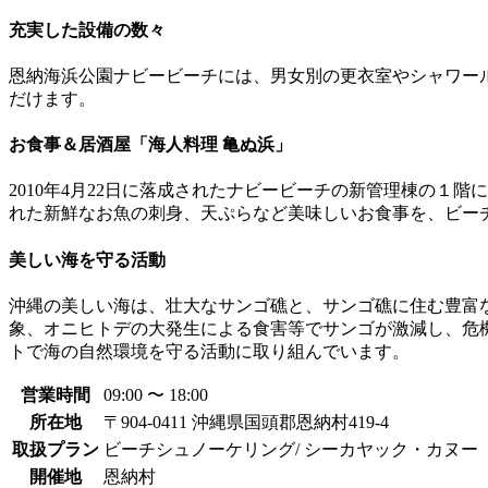
充実した設備の数々
恩納海浜公園ナビービーチには、男女別の更衣室やシャワー
だけます。
お食事＆居酒屋「海人料理 亀ぬ浜」
2010年4月22日に落成されたナビービーチの新管理棟の
れた新鮮なお魚の刺身、天ぷらなど美味しいお食事を、ビー
美しい海を守る活動
沖縄の美しい海は、壮大なサンゴ礁と、サンゴ礁に住む豊富
象、オニヒトデの大発生による食害等でサンゴが激減し、危
トで海の自然環境を守る活動に取り組んでいます。
営業時間
09:00 〜 18:00
所在地
〒904-0411 沖縄県国頭郡恩納村419-4
取扱プラン
ビーチシュノーケリング/ シーカヤック・カヌー（海
開催地
恩納村