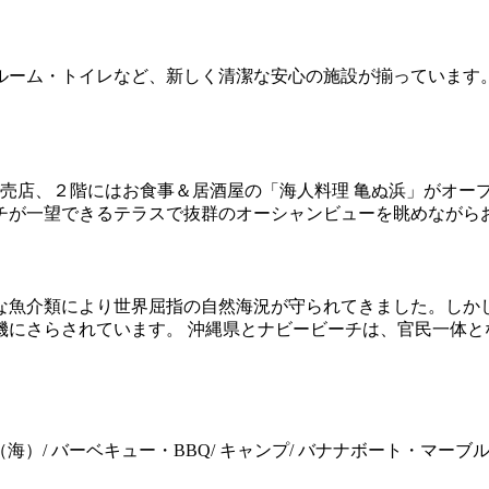
ルーム・トイレなど、新しく清潔な安心の施設が揃っています
１階に売店、２階にはお食事＆居酒屋の「海人料理 亀ぬ浜」がオ
チが一望できるテラスで抜群のオーシャンビューを眺めながら
な魚介類により世界屈指の自然海況が守られてきました。しか
機にさらされています。 沖縄県とナビービーチは、官民一体と
）/ バーベキュー・BBQ/ キャンプ/ バナナボート・マーブル