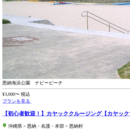
恩納海浜公園 ナビービーチ
¥3,000〜
税込
プランを見る
【初心者歓迎！】カヤッククルージング【カヤック
沖縄県 > 恩納・名護・本部 > 恩納村