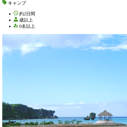
キャンプ
約2日間
歳以上
0名以上