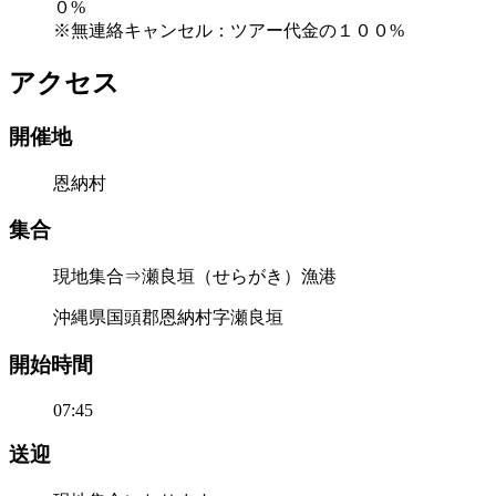
０%
※無連絡キャンセル：ツアー代金の１００%
アクセス
開催地
恩納村
集合
現地集合⇒瀬良垣（せらがき）漁港
沖縄県国頭郡恩納村字瀬良垣
開始時間
07:45
送迎