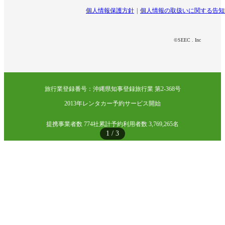
個人情報保護方針
個人情報の取扱いに関する告知
©SEEC . Inc
旅行業登録番号：沖縄県知事登録旅行業 第2-368号
2013年レンタカー予約サービス開始
提携事業者数 774社
累計予約利用者数 3,769,265名
1
/
3