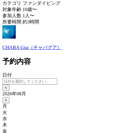
カテゴリ
ファンダイビング
対象年齢
10歳〜
参加人数
1人〜
所要時間
約3時間
CHABA Gua（チャバグア）
予約内容
日付
<
2026年08月
>
月
火
水
木
金