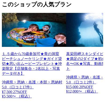
このショップの人気プラン
１.５歳から70歳参加可★青の洞窟
真栄田岬スキンダイビ
ビーチシュノーケリング★ガイド貸
★満足の2ダイブ★初
切★思い出ムービープレゼント★沖
名〜OK★写真、動画
楽限定【店舗集合・2名以上・写真
ト
データ付き】
沖縄県 > 恩納・名護・
沖縄県 > 恩納・名護・本部 > 恩納村
5.0
（口コミ2件）
¥15,000
20%OFF
5.0
（口コミ17件）
¥12,000〜
（税込）
¥7,500
27%OFF
¥5,500〜
（税込）