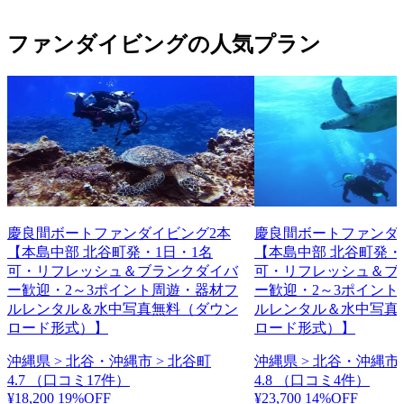
ファンダイビングの人気プラン
慶良間ボートファンダイビング2本
慶良間ボートファンダ
【本島中部 北谷町発・1日・1名
【本島中部 北谷町発・
可・リフレッシュ＆ブランクダイバ
可・リフレッシュ＆ブ
ー歓迎・2～3ポイント周遊・器材フ
ー歓迎・2～3ポイント
ルレンタル＆水中写真無料（ダウン
ルレンタル＆水中写真
ロード形式）】
ロード形式）】
沖縄県 > 北谷・沖縄市 > 北谷町
沖縄県 > 北谷・沖縄市 
4.7
（口コミ17件）
4.8
（口コミ4件）
¥18,200
19%OFF
¥23,700
14%OFF