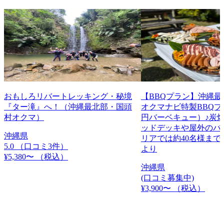
おもしろリバートレッキング・秘境
【BBQプラン】沖縄
『ター滝』へ！（沖縄最北部・国頭
オクマナビ特製BBQプラ
村オクマ）
円バーベキュー）♪炭焼
ッドデッキや屋外のバ
沖縄県
リアでは約40名様まで
5.0
（口コミ3件）
より
¥5,380〜
（税込）
沖縄県
(口コミ募集中)
¥3,900〜
（税込）