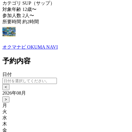
カテゴリ
SUP（サップ）
対象年齢
12歳〜
参加人数
2人〜
所要時間
約2時間
オクマナビ OKUMA NAVI
予約内容
日付
<
2026年08月
>
月
火
水
木
金