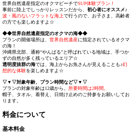
世界自然遺産指定のオクマビーチで
SUP体験プラン！
事前に陸上でしっかりレッスンだから、
初心者にオススメ♪
波・風のないフラットな海上
で行うので、お子さま、高齢者
の方でも楽しめますよ☆
◆◆世界自然遺産指定のオクマの海◆◆
プランの開催場所は、
世界自然遺産
に指定されているオクマ
の海！
沖縄県北部、通称“やんばる”と呼ばれている地域は、手つか
ずの自然が多く残っているエリア☆
透明度抜群の海
では、海上からお魚さんが見えることも♪
幻
想的な体験
を楽しめますよ☆
▽▼▽対象年齢、プラン時間など▽▼▽
プランの対象年齢は12歳から。
所要時間は2時間。
帽子、タオル、着替え、日焼け止めのご持参をお願いしてお
ります。
料金について
基本料金