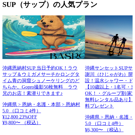
SUP（サップ）の人気プラン
沖縄恩納村SUP 当日予約OK！ラウ
沖縄サンセットSUPサ
サップ＆ウミガメサーチかロングタ
謝川（ひじゃがわ）開
イム青の洞窟シュノーケリングのど
設！温水シャワー・ド
ちらか。Gopro撮影50枚無料 ラウ
【10歳以上・1名可・
兄のお店！素潜りできます♪
OK！・グループ割/家
無料レンタル品あり】
沖縄県 > 恩納・名護・本部 > 恩納村
料プレゼント
5.0
（口コミ4件）
¥12,800
23%OFF
沖縄県 > 恩納・名護・
¥9,800〜
（税込）
5.0
（口コミ4件）
¥6,300〜
（税込）