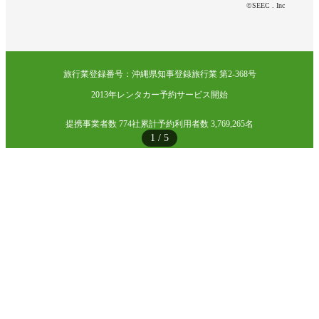
©SEEC . Inc
旅行業登録番号：沖縄県知事登録旅行業 第2-368号
2013年レンタカー予約サービス開始
提携事業者数 774社
累計予約利用者数 3,769,265名
1
/
5