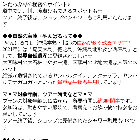
ンたっぷり
の秘密のポイント♪
道中では、川、滝遊びもできるスポットも☆
ツアー終了後は、ショップのシャワーもご利用いただけま
す。
◆◆自然の宝庫・やんばるって◆◆
“やんばる”は、沖縄本島・北部の
自然が多く残るエリア！
2021年には「奄美大島、徳之島、沖縄島北部及び西表島」と
して、
世界自然遺産
に登録されました☆
大宜味村の大石林山やター滝、国頭村の比地大滝は人気のス
ポット！
絶滅が危惧されているヤンバルクイナ、ノグチゲラ、ヤンバ
ルテナガコガネといった
貴重な生物も生息
しています。
▽▼▽対象年齢、ツアー時間など▽▼▽
プランの対象年齢は12歳から。所要時間は
約3時間半
です。
参加時は、動きやすい服装で、着替え・お飲み物の持参をお
願いしています。
ツアー終了後、ショップに完備された
シャワー利用
もOKで
す。