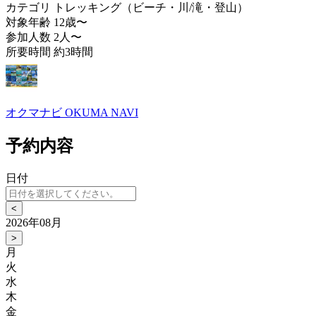
カテゴリ
トレッキング（ビーチ・川/滝・登山）
対象年齢
12歳〜
参加人数
2人〜
所要時間
約3時間
オクマナビ OKUMA NAVI
予約内容
日付
<
2026年08月
>
月
火
水
木
金