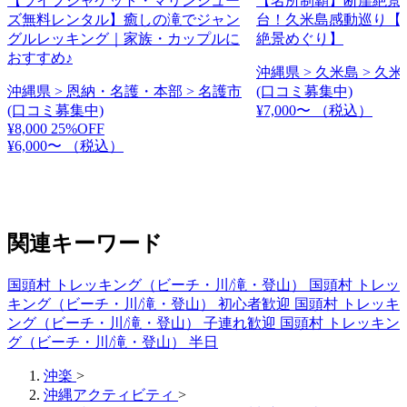
【ライフジャケット・マリンシュー
【名所制覇】断崖絶景
ズ無料レンタル】癒しの滝でジャン
台！久米島感動巡り【
グルレッキング｜家族・カップルに
絶景めぐり】
おすすめ♪
沖縄県 > 久米島 > 久
沖縄県 > 恩納・名護・本部 > 名護市
(口コミ募集中)
(口コミ募集中)
¥7,000〜
（税込）
¥8,000
25%OFF
¥6,000〜
（税込）
関連キーワード
国頭村 トレッキング（ビーチ・川/滝・登山）
国頭村 トレッ
キング（ビーチ・川/滝・登山） 初心者歓迎
国頭村 トレッキ
ング（ビーチ・川/滝・登山） 子連れ歓迎
国頭村 トレッキン
グ（ビーチ・川/滝・登山） 半日
沖楽
>
沖縄アクティビティ
>