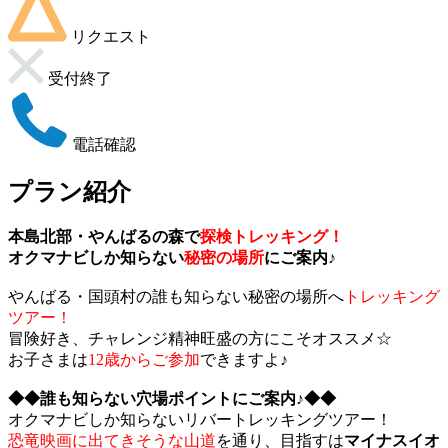
リクエスト
受付終了
電話確認
プラン紹介
本島北部・やんばるの森で
探検トレッキング！
オクマナビしか知らない
秘密の場所
にご案内♪
やんばる・国頭村の誰も知らない秘密の場所へ
トレッキング
ツアー！
冒険好き、チャレンジ精神旺盛の方にこそオススメ☆
お子さまは
12歳からご参加
できますよ♪
◆◆誰も知らない穴場ポイントにご案内♪◆◆
オクマナビしか知らないリバートレッキングツアー！
恐竜映画に出てきそうな山道
を通り、目指すは
マイナスイオ