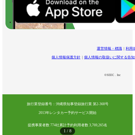
運営情報・標識
利用
個人情報保護方針
個人情報の取扱いに関する告知
©SEEC . Inc
旅行業登録番号：沖縄県知事登録旅行業 第2-368号
2013年レンタカー予約サービス開始
提携事業者数 774社
累計予約利用者数 3,769,265名
1
/
8