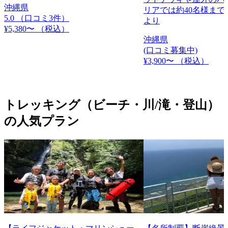
沖縄県
リアでは約40名様まで
5.0
（口コミ3件）
より
¥5,380〜
（税込）
沖縄県
(口コミ募集中)
¥3,900〜
（税込）
トレッキング（ビーチ・川/滝・登山）
の人気プラン