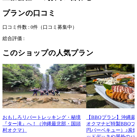
プランの口コミ
口コミ件数 :
0件
（口コミ募集中）
総合評価 :
このショップの人気プラン
おもしろリバートレッキング・秘境
【BBQプラン】沖縄
『ター滝』へ！（沖縄最北部・国頭
オクマナビ特製BBQプラ
村オクマ）
円バーベキュー）♪炭焼
ッドデッキや屋外のバ