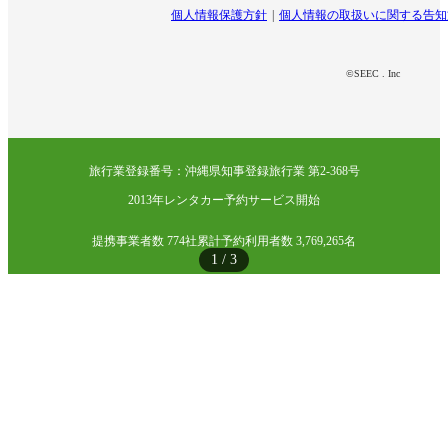
個人情報保護方針
個人情報の取扱いに関する告知
©SEEC . Inc
旅行業登録番号：沖縄県知事登録旅行業 第2-368号
2013年レンタカー予約サービス開始
提携事業者数 774社
累計予約利用者数 3,769,265名
1
/
3