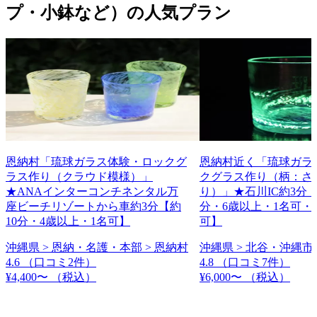
プ・小鉢など）の人気プラン
恩納村「琉球ガラス体験・ロックグ
恩納村近く「琉球ガラ
ラス作り（クラウド模様）」
クグラス作り（柄：さ
★ANAインターコンチネンタル万
り）」★石川IC約3分【
座ビーチリゾートから車約3分【約
分・6歳以上・1名可・
10分・4歳以上・1名可】
可】
沖縄県 > 恩納・名護・本部 > 恩納村
沖縄県 > 北谷・沖縄市 
4.6
（口コミ2件）
4.8
（口コミ7件）
¥4,400〜
（税込）
¥6,000〜
（税込）