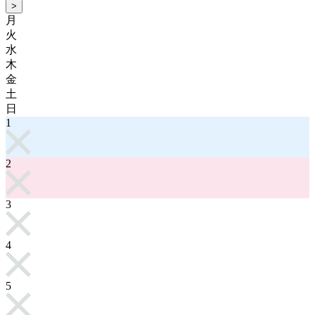
>
月
火
水
木
金
土
日
1
2
3
4
5