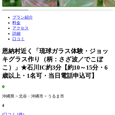
プラン紹介
料金
アクセス
詳細
口コミ
恩納村近く「琉球ガラス体験・ジョッ
キグラス作り（柄：さざ波／でこぼ
こ）」★石川IC約3分【約10～15分・6
歳以上・1名可・当日電話申込可】
沖縄県 > 北谷・沖縄市 > うるま市
4
(口コミ 1件)