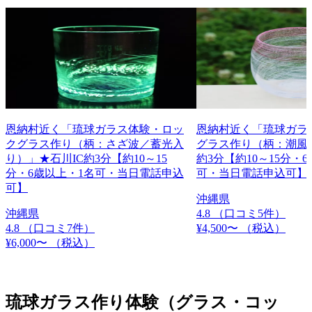
恩納村近く「琉球ガラス体験・ロッ
恩納村近く「琉球ガラ
クグラス作り（柄：さざ波／蓄光入
グラス作り（柄：潮風）
り）」★石川IC約3分【約10～15
約3分【約10～15分・
分・6歳以上・1名可・当日電話申込
可・当日電話申込可】
可】
沖縄県
沖縄県
4.8
（口コミ5件）
4.8
（口コミ7件）
¥4,500〜
（税込）
¥6,000〜
（税込）
琉球ガラス作り体験（グラス・コッ