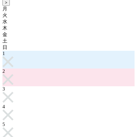
>
月
火
水
木
金
土
日
1
2
3
4
5