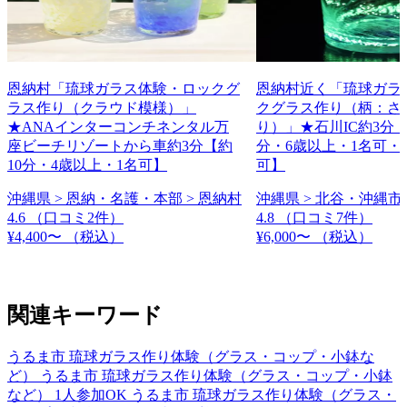
恩納村「琉球ガラス体験・ロックグ
恩納村近く「琉球ガラ
ラス作り（クラウド模様）」
クグラス作り（柄：さ
★ANAインターコンチネンタル万
り）」★石川IC約3分【
座ビーチリゾートから車約3分【約
分・6歳以上・1名可・
10分・4歳以上・1名可】
可】
沖縄県 > 恩納・名護・本部 > 恩納村
沖縄県 > 北谷・沖縄市 
4.6
（口コミ2件）
4.8
（口コミ7件）
¥4,400〜
（税込）
¥6,000〜
（税込）
関連キーワード
うるま市 琉球ガラス作り体験（グラス・コップ・小鉢な
ど）
うるま市 琉球ガラス作り体験（グラス・コップ・小鉢
など） 1人参加OK
うるま市 琉球ガラス作り体験（グラス・