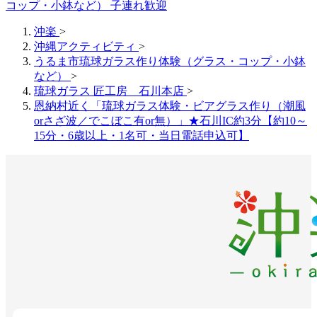
コップ・小鉢など） 子連れ歓迎
沖楽
>
沖縄アクティビティ
>
うるま市琉球ガラス作り体験（グラス・コップ・小鉢
など）
>
琉球ガラス 匠工房 石川本店
>
恩納村近く「琉球ガラス体験・ビアグラス作り（潮風
orさざ波／でこぼこ有or無）」★石川IC約3分【約10～
15分・6歳以上・1名可・当日電話申込可】