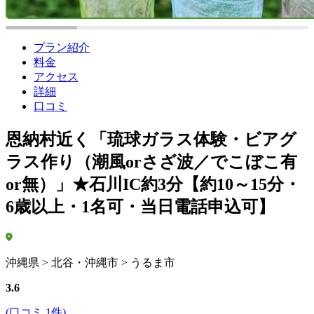
プラン紹介
料金
アクセス
詳細
口コミ
恩納村近く「琉球ガラス体験・ビアグ
ラス作り（潮風orさざ波／でこぼこ有
or無）」★石川IC約3分【約10～15分・
6歳以上・1名可・当日電話申込可】
沖縄県 > 北谷・沖縄市 > うるま市
3.6
(口コミ 1件)