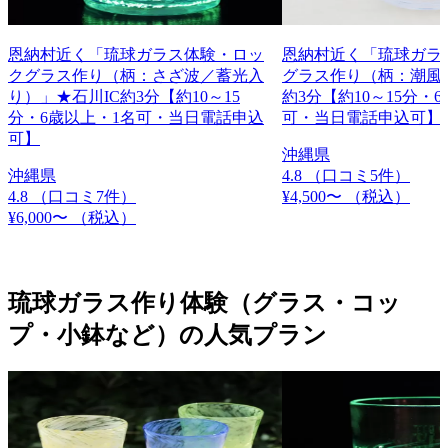
恩納村近く「琉球ガラス体験・ロッ
恩納村近く「琉球ガラ
クグラス作り（柄：さざ波／蓄光入
グラス作り（柄：潮風）
り）」★石川IC約3分【約10～15
約3分【約10～15分・
分・6歳以上・1名可・当日電話申込
可・当日電話申込可】
可】
沖縄県
沖縄県
4.8
（口コミ5件）
4.8
（口コミ7件）
¥4,500〜
（税込）
¥6,000〜
（税込）
琉球ガラス作り体験（グラス・コッ
プ・小鉢など）の人気プラン