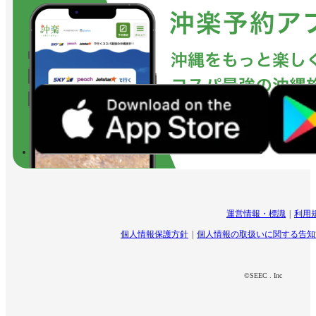
運営情報・標識
利用
個人情報保護方針
個人情報の取扱いに関する告知
©SEEC . Inc