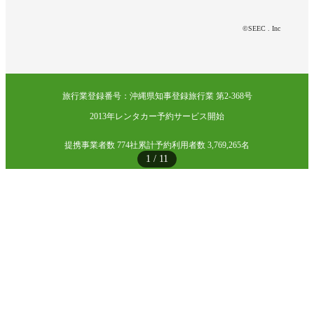
©SEEC . Inc
旅行業登録番号：沖縄県知事登録旅行業 第2-368号
2013年レンタカー予約サービス開始
提携事業者数 774社
累計予約利用者数 3,769,265名
1
/
11