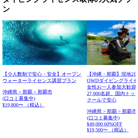
ン
【少人数制で安心・安全】オープン
【沖縄・那覇】現地2日
ウォーターライセンス講習プラン
OWDダイビングライ
女性お一人参加大歓迎
沖縄県 > 那覇 > 那覇市
27,000名超、国内ト
(口コミ募集中)
クールで安心
¥19,800〜
（税込）
沖縄県 > 那覇 > 那覇市
(口コミ募集中)
¥49,000
60%OFF
¥19,500〜
（税込）