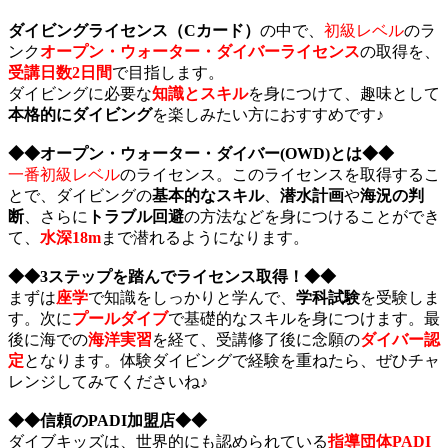
ダイビングライセンス（Cカード）
の中で、
初級レベル
のラ
ンク
オープン・ウォーター・ダイバーライセンス
の取得を、
受講日数2日間
で目指します。
ダイビングに必要な
知識とスキル
を身につけて、趣味として
本格的にダイビング
を楽しみたい方におすすめです♪
◆◆オープン・ウォーター・ダイバー(OWD)とは◆◆
一番初級レベル
のライセンス。このライセンスを取得するこ
とで、ダイビングの
基本的なスキル
、
潜水計画
や
海況の判
断
、さらに
トラブル回避
の方法などを身につけることができ
て、
水深18m
まで潜れるようになります。
◆◆3ステップを踏んでライセンス取得！◆◆
まずは
座学
で知識をしっかりと学んで、
学科試験
を受験しま
す。次に
プールダイブ
で基礎的なスキルを身につけます。最
後に海での
海洋実習
を経て、受講修了後に念願の
ダイバー認
定
となります。体験ダイビングで経験を重ねたら、ぜひチャ
レンジしてみてくださいね♪
◆◆信頼のPADI加盟店◆◆
ダイブキッズは、世界的にも認められている
指導団体PADI