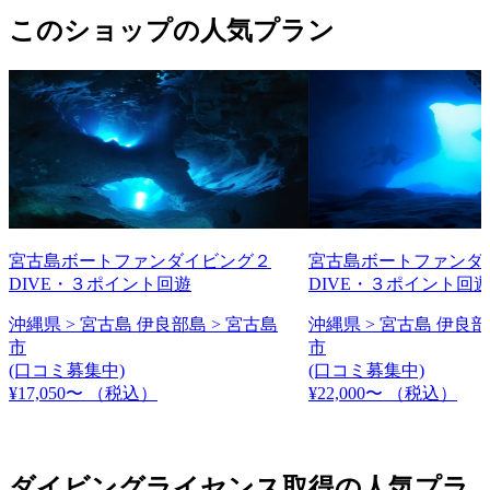
このショップの人気プラン
宮古島ボートファンダイビング２
宮古島ボートファンダ
DIVE・３ポイント回遊
DIVE・３ポイント回
沖縄県 > 宮古島 伊良部島 > 宮古島
沖縄県 > 宮古島 伊良部
市
市
(口コミ募集中)
(口コミ募集中)
¥17,050〜
（税込）
¥22,000〜
（税込）
ダイビングライセンス取得の人気プラ