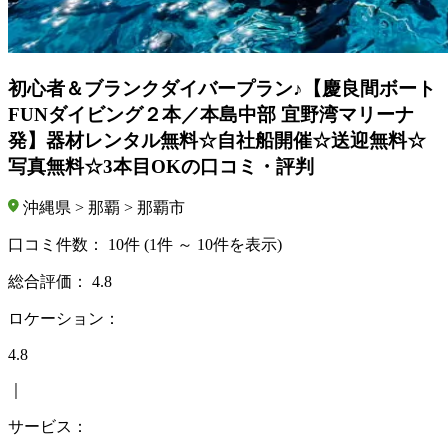
初心者＆ブランクダイバープラン♪【慶良間ボート
FUNダイビング２本／本島中部 宜野湾マリーナ
発】器材レンタル無料☆自社船開催☆送迎無料☆
写真無料☆3本目OKの口コミ・評判
沖縄県 > 那覇 > 那覇市
口コミ件数：
10件
(1件 ～ 10件を表示)
総合評価：
4.8
ロケーション：
4.8
｜
サービス：