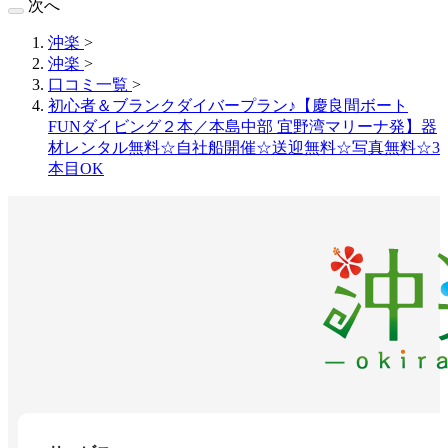
次へ
沖楽
>
沖楽
>
口コミ一覧
>
初心者＆ブランクダイバープラン♪【慶良間ボート
FUNダイビング２本／本島中部 宜野湾マリーナ発】器
材レンタル無料☆自社船開催☆送迎無料☆写真無料☆3
本目OK