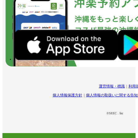
運営情報・標識
利用
個人情報保護方針
個人情報の取扱いに関する告知
©SEEC . Inc