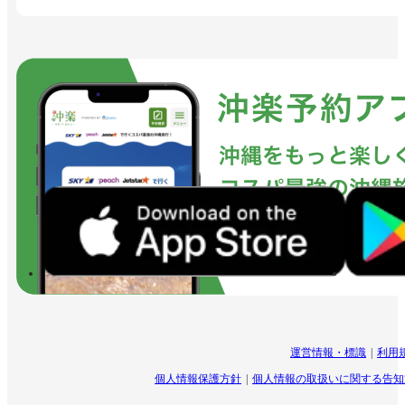
運営情報・標識
利用
個人情報保護方針
個人情報の取扱いに関する告知