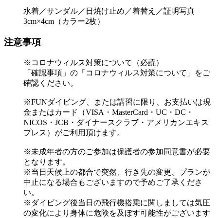
水着／サンダル／日焼け止め／着替え／証明写真
3cm×4cm（カラー2枚）
注意事項
※コロナウィルス対策について（必読）
「確認事項」の「コロナウィルス対策について」をご
確認ください。
※FUNダイビング、または講習に限り、お支払いは現
金またはカード（VISA・MasterCard・UC・DC・
NICOS・JCB・ダイナースクラブ・アメリカンエキス
プレス）がご利用頂けます。
※未成年者の方のご参加は保護者の参加同意書が必要
となります。
※当日天候上の都合で突然、行き先の変更、プランが
中止になる場合もございますので予めご了承くださ
い。
※ダイビング後当日の飛行機搭乗に関しましては気圧
の変化により身体に危険を及ぼす可能性がございます