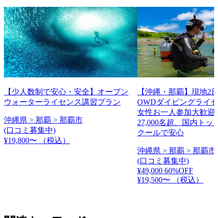
【少人数制で安心・安全】オープン
【沖縄・那覇】現地2日
ウォーターライセンス講習プラン
OWDダイビングライ
女性お一人参加大歓迎
沖縄県 > 那覇 > 那覇市
27,000名超、国内ト
(口コミ募集中)
クールで安心
¥19,800〜
（税込）
沖縄県 > 那覇 > 那覇市
(口コミ募集中)
¥49,000
60%OFF
¥19,500〜
（税込）