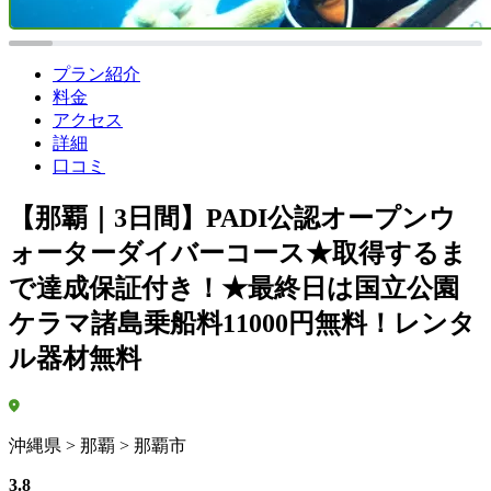
プラン紹介
料金
アクセス
詳細
口コミ
【那覇｜3日間】PADI公認オープンウ
ォーターダイバーコース★取得するま
で達成保証付き！★最終日は国立公園
ケラマ諸島乗船料11000円無料！レンタ
ル器材無料
沖縄県 > 那覇 > 那覇市
3.8