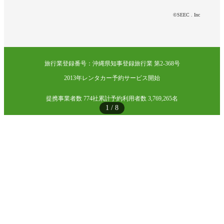
©SEEC . Inc
旅行業登録番号：沖縄県知事登録旅行業 第2-368号
2013年レンタカー予約サービス開始
提携事業者数 774社
累計予約利用者数 3,769,265名
1
/
8