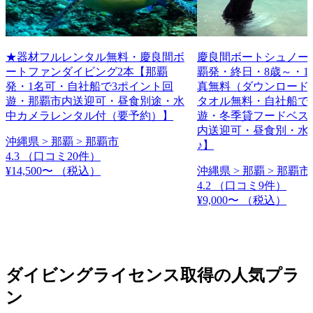
★器材フルレンタル無料・慶良間ボ
慶良間ボートシュノー
ートファンダイビング2本【那覇
覇発・終日・8歳～・1
発・1名可・自社船で3ポイント回
真無料（ダウンロード
遊・那覇市内送迎可・昼食別途・水
タオル無料・自社船で
中カメラレンタル付（要予約）】
遊・冬季貸フードベス
内送迎可・昼食別・水
沖縄県 > 那覇 > 那覇市
♪】
4.3
（口コミ20件）
¥14,500〜
（税込）
沖縄県 > 那覇 > 那覇市
4.2
（口コミ9件）
¥9,000〜
（税込）
ダイビングライセンス取得の人気プラ
ン