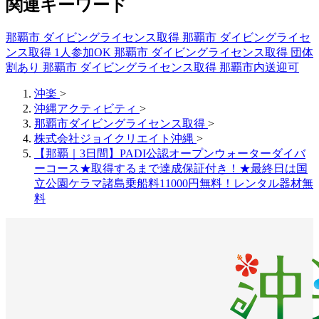
関連キーワード
那覇市 ダイビングライセンス取得
那覇市 ダイビングライセ
ンス取得 1人参加OK
那覇市 ダイビングライセンス取得 団体
割あり
那覇市 ダイビングライセンス取得 那覇市内送迎可
沖楽
>
沖縄アクティビティ
>
那覇市ダイビングライセンス取得
>
株式会社ジョイクリエイト沖縄
>
【那覇｜3日間】PADI公認オープンウォーターダイバ
ーコース★取得するまで達成保証付き！★最終日は国
立公園ケラマ諸島乗船料11000円無料！レンタル器材無
料