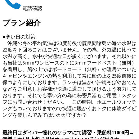
電話確認
プラン紹介
●寒い日の対策
沖縄の冬の平均気温は20度前後で慶良間諸島の海の水温は
22度を下回ることはございません。その為、外気温に比べて
水温が高く、水中が快適な日が多くございます。それ以外に
も当社は5ｍｍワンピースの下に3ｍｍフードベスト（無料）
を着用し、船の上ではボートコート（無料）や暖房のついた
キャビンやエンジンの熱を利用して常に船の上を25度前後に
保つようにしております。ランチは温かい沖縄そばやおでん
などをご用意しお客様が快適に過ごして頂けるよう努力して
おります。それでも寒い方の為に秘密兵器もご用意！スタッ
フにお問い合わせください。 この時期、ホエールウォッチ
ングもついておりますので快適に暖かくおトクに体験ダイビ
ングを楽しんでみてはいかがですか？
最終日はダイバー憧れのケラマにて講習・乗船料
11000円
→