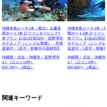
沖縄本島ビーチ2本（着日）＆慶良
沖縄本島ビーチ2本（
間ボート3本 計ファンダイビング5
間ボート6本 計ファン
本プラン【2泊3日宿泊付・宜野湾市
本プラン【3泊4日宿泊
ホテルノア（シングル禁煙）・空港
ホテルノア（シングル
送迎付・1名可・朝食付※器材別】
送迎付・1名可・朝食
沖縄県 > 北谷・沖縄市 > 宜野湾市
沖縄県 > 北谷・沖縄市 
4.5
（口コミ16件）
4.7
（口コミ8件）
¥56,700〜
（税込）
¥90,000〜
（税込）
関連キーワード