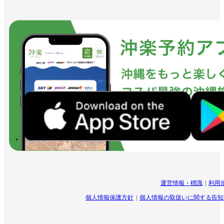
運営情報・標識
利用
個人情報保護方針
個人情報の取扱いに関する告知