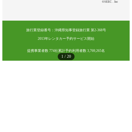
©SEEC . Inc
旅行業登録番号：沖縄県知事登録旅行業 第2-368号
2013年レンタカー予約サービス開始
提携事業者数 774社
累計予約利用者数 3,769,265名
1
/
20