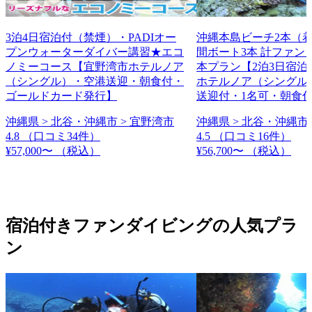
3泊4日宿泊付（禁煙）・PADIオー
沖縄本島ビーチ2本（
プンウォーターダイバー講習★エコ
間ボート3本 計ファン
ノミーコース【宜野湾市ホテルノア
本プラン【2泊3日宿泊
（シングル）・空港送迎・朝食付・
ホテルノア（シングル
ゴールドカード発行】
送迎付・1名可・朝食
沖縄県 > 北谷・沖縄市 > 宜野湾市
沖縄県 > 北谷・沖縄市 
4.8
（口コミ34件）
4.5
（口コミ16件）
¥57,000〜
（税込）
¥56,700〜
（税込）
宿泊付きファンダイビングの人気プラ
ン