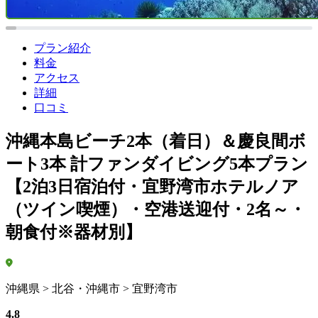
プラン紹介
料金
アクセス
詳細
口コミ
沖縄本島ビーチ2本（着日）＆慶良間ボ
ート3本 計ファンダイビング5本プラン
【2泊3日宿泊付・宜野湾市ホテルノア
（ツイン喫煙）・空港送迎付・2名～・
朝食付※器材別】
沖縄県 > 北谷・沖縄市 > 宜野湾市
4.8