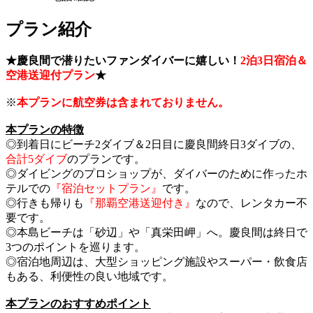
プラン紹介
★慶良間で潜りたいファンダイバーに嬉しい！
2泊3日宿泊＆
空港送迎付プラン
★
※
本プランに航空券は含まれておりません。
本プランの特徴
◎到着日にビーチ2ダイブ＆2日目に慶良間終日3ダイブの、
合計5ダイブ
のプランです。
◎ダイビングのプロショップが、ダイバーのために作ったホ
テルでの
『宿泊セットプラン』
です。
◎行きも帰りも
『那覇空港送迎付き』
なので、レンタカー不
要です。
◎本島ビーチは「砂辺」や「真栄田岬」へ。慶良間は終日で
3つのポイントを巡ります。
◎宿泊地周辺は、大型ショッピング施設やスーパー・飲食店
もある、利便性の良い地域です。
本プランのおすすめポイント