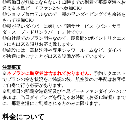
◎移動日が無駄にならない！12時までの到着で那覇空港へお
迎え＆本島ビーチファン2本へ参加OK♪
◎ショップ兼ホテルなので、朝の早いダイビングでも余裕を
もって準備OK♪
◎朝が早いダイバーに嬉しい『朝食サービス（パン・サラ
ダ・スープ・ドリンクバー）』付です♪
◎自社船でのプラン開催なので、慶良間のポイントリクエス
トにも出来る限りお応え致します♪
◎施設には、器材洗浄や専用シャワールームなど、ダイバー
が快適に過ごすことが出来る設備が整っています♪
注意事項
※
本プランに航空券は含まれておりません。
予約リクエスト
でプランの空き状況をご確認の後、航空券のご手配はお客様
ご自身で行う必要があります。
※到着日の那覇空港送迎及び本島ビーチファンダイブへのご
参加は、当日ダイビングを行えるお時間（お昼12時頃）まで
に、那覇空港にご到着される方のみに限ります。
料金について