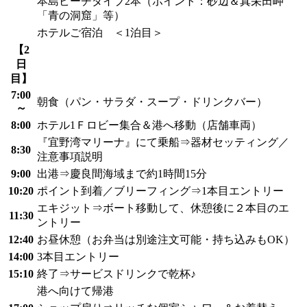
本島ビーチダイブ2本（ポイント：砂辺＆真栄田岬
「青の洞窟」等）
ホテルご宿泊 ＜1泊目＞
【2
日
目】
7:00
朝食（パン・サラダ・スープ・ドリンクバー）
～
8:00
ホテル1Ｆロビー集合＆港へ移動（店舗車両）
『宜野湾マリーナ』にて乗船⇒器材セッティング／
8:30
注意事項説明
9:00
出港⇒慶良間海域まで約1時間15分
10:20
ポイント到着／ブリーフィング⇒1本目エントリー
エキジット⇒ボート移動して、休憩後に２本目のエ
11:30
ントリー
12:40
お昼休憩（お弁当は別途注文可能・持ち込みもOK）
14:00
3本目エントリー
15:10
終了⇒サービスドリンクで乾杯♪
港へ向けて帰港