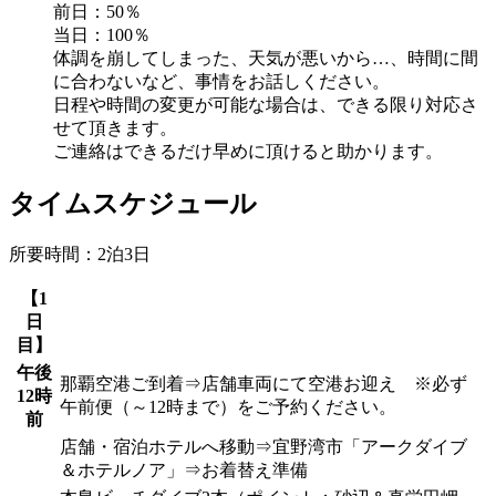
前日：50％
当日：100％
体調を崩してしまった、天気が悪いから…、時間に間
に合わないなど、事情をお話しください。
日程や時間の変更が可能な場合は、できる限り対応さ
せて頂きます。
ご連絡はできるだけ早めに頂けると助かります。
タイムスケジュール
所要時間：2泊3日
【1
日
目】
午後
那覇空港ご到着⇒店舗車両にて空港お迎え ※必ず
12時
午前便（～12時まで）をご予約ください。
前
店舗・宿泊ホテルへ移動⇒宜野湾市「アークダイブ
＆ホテルノア」⇒お着替え準備