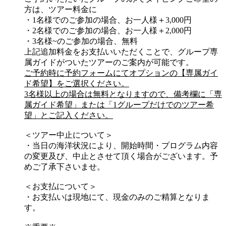
方は、ツアー料金に
・1名様でのご参加の場合、お一人様＋3,000円
・2名様でのご参加の場合、お一人様＋2,000円
・3名様~のご参加の場合、無料
上記追加料金をお支払いいただくことで、グループ専
属ガイドがついたツアーのご案内が可能です。
ご予約時に予約フォームにてオプションの【専属ガイ
ド希望】をご選択ください。
3名様以上の場合は無料となりますので、備考欄に「専
属ガイド希望」または「1グループだけでのツアー希
望」とご記入ください。
＜ツアー中止について＞
・当日の海洋状況により、開始時間・プログラム内容
の変更及び、中止とさせて頂く場合がございます。予
めご了承下さいませ。
＜お支払について＞
・お支払いは現地にて、現金のみのご精算となりま
す。