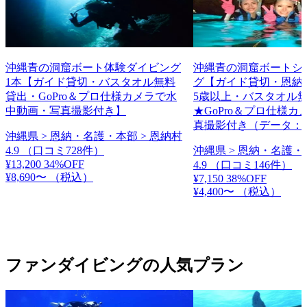
沖縄青の洞窟ボート体験ダイビング
沖縄青の洞窟ボートシ
1本【ガイド貸切・バスタオル無料
グ【ガイド貸切・恩納
貸出・GoPro＆プロ仕様カメラで水
5歳以上・バスタオル
中動画・写真撮影付き】
★GoPro＆プロ仕様
真撮影付き（データ：
沖縄県 > 恩納・名護・本部 > 恩納村
4.9
（口コミ728件）
沖縄県 > 恩納・名護・
¥13,200
34%OFF
4.9
（口コミ146件）
¥8,690〜
（税込）
¥7,150
38%OFF
¥4,400〜
（税込）
ファンダイビングの人気プラン