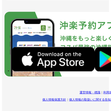
運営情報・標識
利用
個人情報保護方針
個人情報の取扱いに関する告知