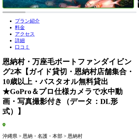
プラン紹介
料金
アクセス
詳細
口コミ
恩納村・万座毛ボートファンダイビン
グ2本【ガイド貸切・恩納村店舗集合・
10歳以上・バスタオル無料貸出
★GoPro＆プロ仕様カメラで水中動
画・写真撮影付き（データ：DL形
式）】
沖縄県 > 恩納・名護・本部 > 恩納村