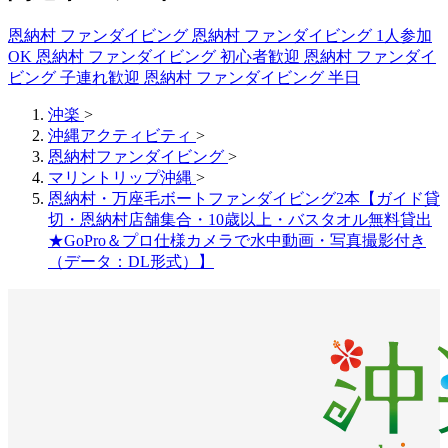
恩納村 ファンダイビング
恩納村 ファンダイビング 1人参加
OK
恩納村 ファンダイビング 初心者歓迎
恩納村 ファンダイ
ビング 子連れ歓迎
恩納村 ファンダイビング 半日
沖楽
>
沖縄アクティビティ
>
恩納村ファンダイビング
>
マリントリップ沖縄
>
恩納村・万座毛ボートファンダイビング2本【ガイド貸
切・恩納村店舗集合・10歳以上・バスタオル無料貸出
★GoPro＆プロ仕様カメラで水中動画・写真撮影付き
（データ：DL形式）】