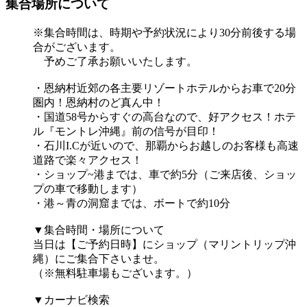
集合場所について
※集合時間は、時期や予約状況により30分前後する場
合がございます。
予めご了承お願いいたします。
・恩納村近郊の各主要リゾートホテルからお車で20分
圏内！恩納村のど真ん中！
・国道58号からすぐの高台なので、好アクセス！ホテ
ル『モントレ沖縄』前の信号が目印！
・石川I.Cが近いので、那覇からお越しのお客様も高速
道路で楽々アクセス！
・ショップ~港までは、車で約5分（ご来店後、ショッ
プの車で移動します）
・港～青の洞窟までは、ボートで約10分
▼集合時間・場所について
当日は【ご予約日時】にショップ（マリントリップ沖
縄）にご集合下さいませ。
（※無料駐車場もございます。）
▼カーナビ検索