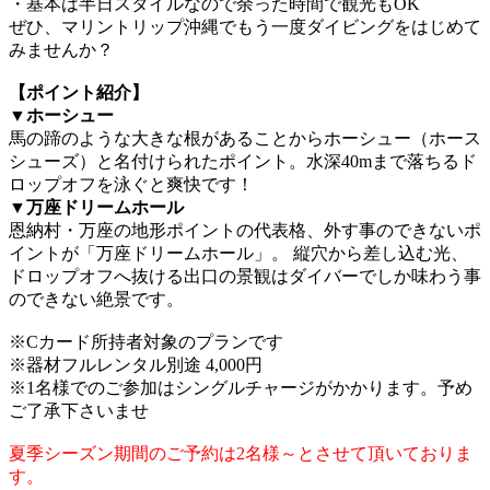
・基本は半日スタイルなので余った時間で観光もOK
ぜひ、マリントリップ沖縄でもう一度ダイビングをはじめて
みませんか？
【ポイント紹介】
▼ホーシュー
馬の蹄のような大きな根があることからホーシュー（ホース
シューズ）と名付けられたポイント。水深40mまで落ちるド
ロップオフを泳ぐと爽快です！
▼万座ドリームホール
恩納村・万座の地形ポイントの代表格、外す事のできないポ
イントが「万座ドリームホール」。 縦穴から差し込む光、
ドロップオフへ抜ける出口の景観はダイバーでしか味わう事
のできない絶景です。
※Cカード所持者対象のプランです
※器材フルレンタル別途 4,000円
※1名様でのご参加はシングルチャージがかかります。予め
ご了承下さいませ
夏季シーズン期間のご予約は2名様～とさせて頂いておりま
す。