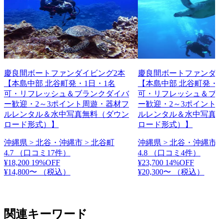
慶良間ボートファンダイビング2本
慶良間ボートファンダ
【本島中部 北谷町発・1日・1名
【本島中部 北谷町発・
可・リフレッシュ＆ブランクダイバ
可・リフレッシュ＆ブ
ー歓迎・2～3ポイント周遊・器材フ
ー歓迎・2～3ポイント
ルレンタル＆水中写真無料（ダウン
ルレンタル＆水中写真
ロード形式）】
ロード形式）】
沖縄県 > 北谷・沖縄市 > 北谷町
沖縄県 > 北谷・沖縄市 
4.7
（口コミ17件）
4.8
（口コミ4件）
¥18,200
19%OFF
¥23,700
14%OFF
¥14,800〜
（税込）
¥20,300〜
（税込）
関連キーワード