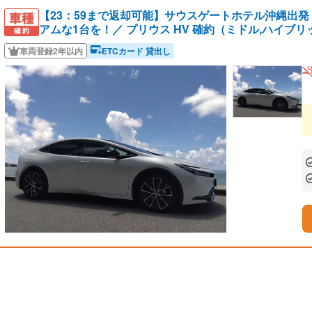
【23：59まで返却可能】サウスゲートホテル沖縄出
アムな1台を！／ プリウス HV 確約（ミドル,ハイブリ
車両登録2年以内
ETCカード 貸出し
あ
あ