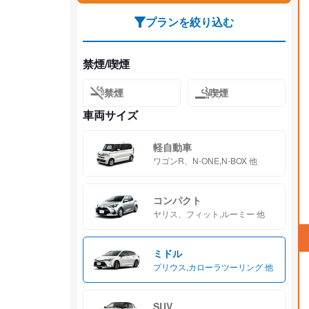
プランを絞り込む
禁煙/喫煙
禁煙
喫煙
車両サイズ
軽自動車
ワゴンR、N-ONE,N-BOX 他
コンパクト
ヤリス、フィット,ルーミー 他
ミドル
プリウス,カローラツーリング 他
SUV