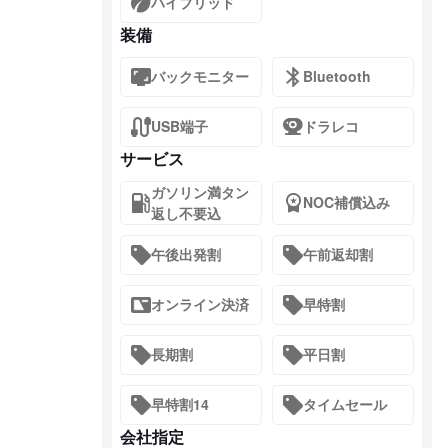
ハイブリッド
装備
バックモニター
Bluetooth
USB端子
ドラレコ
サービス
ガソリン満タン
NOC補償込み
返し不要込
午後出発割
午前返却割
オンライン決済
早特割
長期割
平日割
早特割14
タイムセール
会社指定