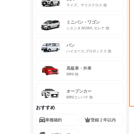
ライズ、ヤリスクロス 他
ミニバン・ワゴン
シエンタ,NOAH, セレナ 他
バン
ハイエース,プロボックス 他
高級車・外車
MINI 他
オープンカー
MINIコンバチ 他
おすすめ
車種確約
登録２年以内