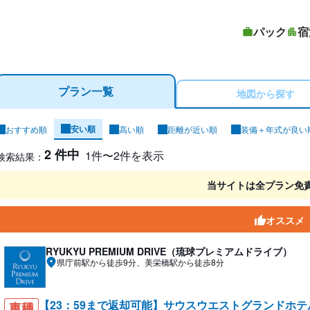
パック
宿
プラン一覧
地図から探す
安い順
おすすめ順
高い順
距離が近い順
装備＋年式が良い
ンタカー検索結果
2 件中
1件〜2件を表示
検索結果：
当サイトは全プラン免
オススメ
RYUKYU PREMIUM DRIVE（琉球プレミアムドライブ）
県庁前駅から徒歩9分、美栄橋駅から徒歩8分
【23：59まで返却可能】サウスウエストグランドホ