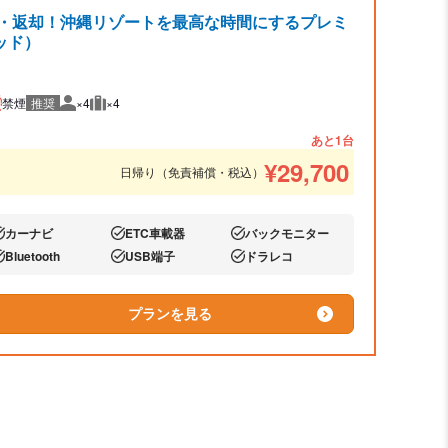
発・返却！沖縄リゾートを最高な時間にするプレミ
ッド）
禁煙
推奨
×4
×4
推奨人数
推奨荷物
あと1台
¥
29,700
日帰り（免責補償・税込）
カーナビ
ETC車載器
バックモニター
り:
あり:
あり:
Bluetooth
USB端子
ドラレコ
り:
あり:
あり:
プランを見る