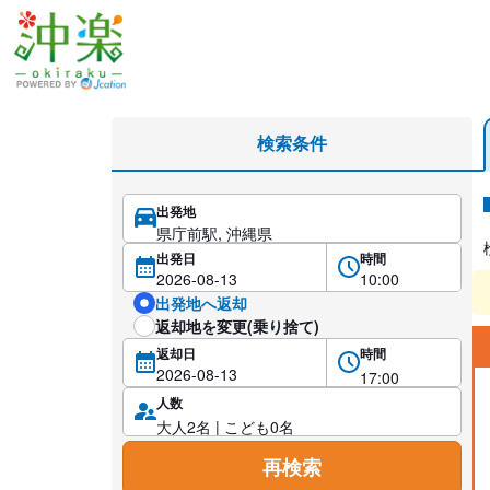
県庁前駅のミドル（5名乗り）レンタカーを格安予約
検索条件
出発地
レ
出発日
時間
出発地へ返却
返却地を変更(乗り捨て)
返却日
時間
人数
再検索