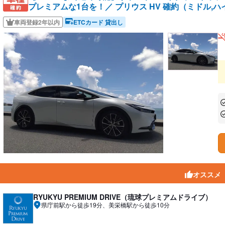
プレミアムな1台を！／ プリウス HV 確約（ミドル,
車両登録2年以内
ETCカード 貸出し
あ
あ
オススメ
RYUKYU PREMIUM DRIVE（琉球プレミアムドライブ）
県庁前駅から徒歩19分、美栄橋駅から徒歩10分