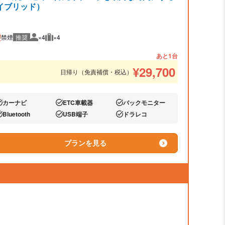
ハイブリッド）
禁煙
推奨
×4
×4
推奨人数
推奨荷物
あと1台
¥
29,700
日帰り（免責補償・税込）
カーナビ
ETC車載器
バックモニター
り:
あり:
あり:
Bluetooth
USB端子
ドラレコ
り:
あり:
あり:
プランを見る