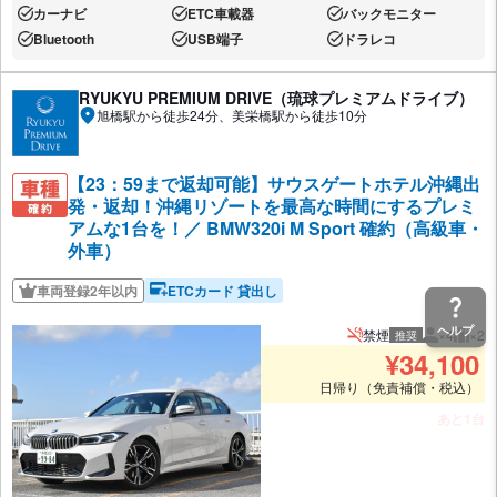
カーナビ
ETC車載器
バックモニター
あり:
あり:
あり:
Bluetooth
USB端子
ドラレコ
あり:
あり:
あり:
RYUKYU PREMIUM DRIVE（琉球プレミアムドライブ）
旭橋駅から徒歩24分、美栄橋駅から徒歩10分
【23：59まで返却可能】サウスゲートホテル沖縄出
発・返却！沖縄リゾートを最高な時間にするプレミ
アムな1台を！／ BMW320i M Sport 確約（高級車・
外車）
車両登録2年以内
ETCカード 貸出し
ヘルプ
禁煙
×4
×2
推奨
推奨人数
推奨
¥
34,100
日帰り（免責補償・税込）
あと1台