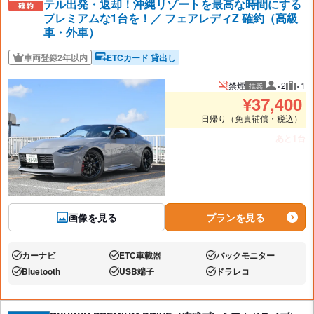
テル出発・返却！沖縄リゾートを最高な時間にする
プレミアムな1台を！／ フェアレディZ 確約（高級
車・外車）
車両登録2年以内
ETCカード 貸出し
禁煙
×2
×1
推奨
推奨人数
推奨
¥
37,400
日帰り（免責補償・税込）
あと1台
画像を見る
プランを見る
カーナビ
ETC車載器
バックモニター
あり:
あり:
あり:
Bluetooth
USB端子
ドラレコ
あり:
あり:
あり: