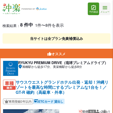
予約確認
メニュー
旭橋駅の外車・高級車レンタカーを格安予約
レンタカー検索結果
8 件中
1件〜8件を表示
検索結果：
当サイトは全プラン免責補償込み
オススメ
RYUKYU PREMIUM DRIVE（琉球プレミアムドライブ）
旭橋駅から徒歩17分、美栄橋駅から徒歩8分
サウスウエストグランドホテル出発・返却！沖縄リ
ゾートを最高な時間にするプレミアムな1台を！／
GT-R 確約（高級車・外車）
車両登録2年以内
ETCカード 貸出し
禁煙
×2
×1
推奨