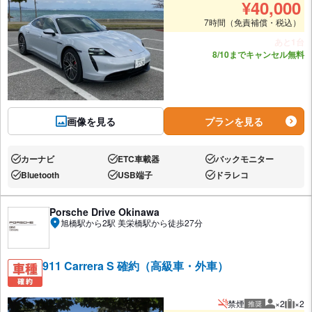
¥
40,000
7時間（免責補償・税込）
あと1台
8/10までキャンセル無料
画像を見る
プランを見る
カーナビ
ETC車載器
バックモニター
あり:
あり:
あり:
Bluetooth
USB端子
ドラレコ
あり:
あり:
あり:
Porsche Drive Okinawa
旭橋駅から2駅 美栄橋駅から徒歩27分
911 Carrera S 確約（高級車・外車）
禁煙
×2
×2
推奨
推奨人数
推奨