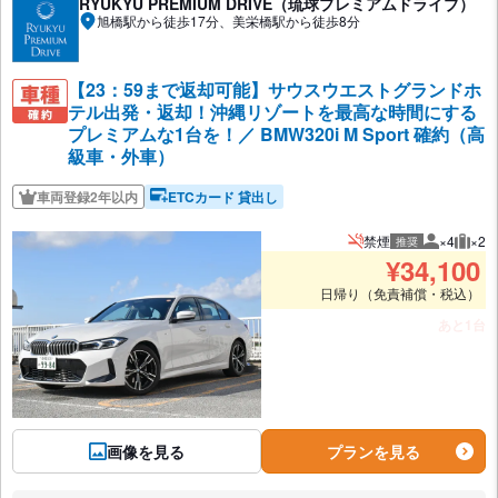
RYUKYU PREMIUM DRIVE（琉球プレミアムドライブ）
旭橋駅から徒歩17分、美栄橋駅から徒歩8分
【23：59まで返却可能】サウスウエストグランドホ
テル出発・返却！沖縄リゾートを最高な時間にする
プレミアムな1台を！／ BMW320i M Sport 確約（高
級車・外車）
車両登録2年以内
ETCカード 貸出し
禁煙
×4
×2
推奨
推奨人数
推奨
¥
34,100
日帰り（免責補償・税込）
あと1台
画像を見る
プランを見る