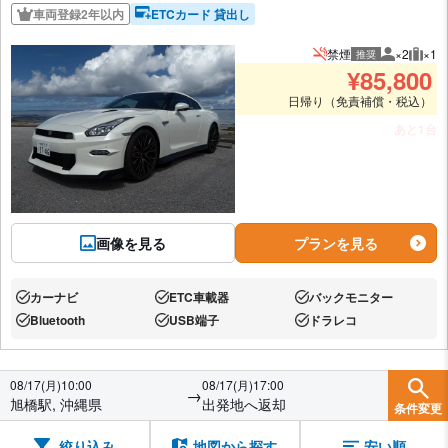
車両登録2年以内
ETCカード 貸出し
禁煙
×2
×1
推奨
推奨人数
推奨
¥
85,800
日帰り（免責補償・税込）
あと1台
画像を見る
プランを見る
カーナビ
ETC車載器
バックモニター
あり:
あり:
あり:
Bluetooth
USB端子
ドラレコ
あり:
あり:
あり:
08/17(月)10:00
08/17(月)17:00
→
旭橋駅, 沖縄県
出発地へ返却
条件変更
絞り込み
地図から探す
安い順