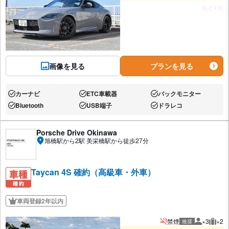
あと1台
画像を見る
プランを見る
カーナビ
ETC車載器
バックモニター
あり:
あり:
あり:
Bluetooth
USB端子
ドラレコ
あり:
あり:
あり:
Porsche Drive Okinawa
旭橋駅から2駅 美栄橋駅から徒歩27分
Taycan 4S 確約（高級車・外車）
車両登録2年以内
禁煙
×3
×2
推奨
推奨人数
推奨