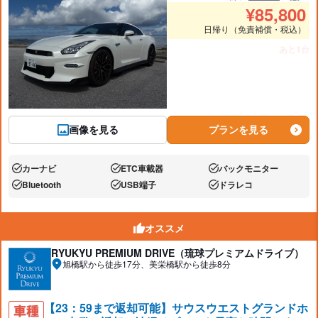
推奨人数
推奨
¥
85,800
日帰り（免責補償・税込）
あと1台
画像を見る
プランを見る
カーナビ
ETC車載器
バックモニター
あり:
あり:
あり:
Bluetooth
USB端子
ドラレコ
あり:
あり:
あり:
オススメ
RYUKYU PREMIUM DRIVE（琉球プレミアムドライブ）
旭橋駅から徒歩17分、美栄橋駅から徒歩8分
【23：59まで返却可能】サウスウエストグランドホ