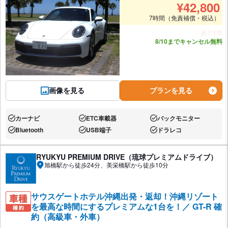
¥
42,800
7時間（免責補償・税込）
あと1台
8/10までキャンセル無料
画像を見る
プランを見る
カーナビ
ETC車載器
バックモニター
あり:
あり:
あり:
Bluetooth
USB端子
ドラレコ
あり:
あり:
あり:
RYUKYU PREMIUM DRIVE（琉球プレミアムドライブ）
旭橋駅から徒歩24分、美栄橋駅から徒歩10分
サウスゲートホテル沖縄出発・返却！沖縄リゾート
を最高な時間にするプレミアムな1台を！／ GT-R 確
約（高級車・外車）