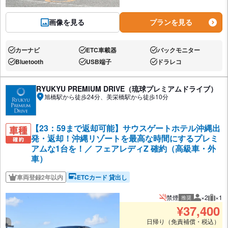
画像を見る
プランを見る
カーナビ
ETC車載器
バックモニター
あり:
あり:
あり:
Bluetooth
USB端子
ドラレコ
あり:
あり:
あり:
RYUKYU PREMIUM DRIVE（琉球プレミアムドライブ）
旭橋駅から徒歩24分、美栄橋駅から徒歩10分
【23：59まで返却可能】サウスゲートホテル沖縄出
発・返却！沖縄リゾートを最高な時間にするプレミ
アムな1台を！／ フェアレディZ 確約（高級車・外
車）
車両登録2年以内
ETCカード 貸出し
禁煙
×2
×1
推奨
推奨人数
推奨
¥
37,400
日帰り（免責補償・税込）