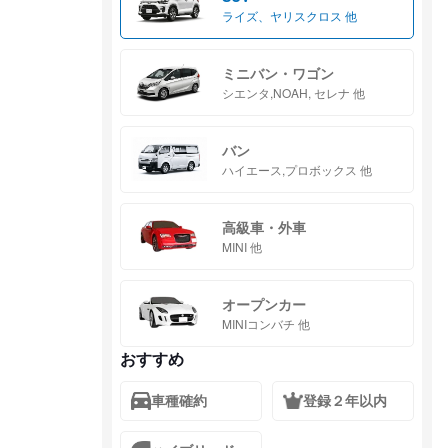
ライズ、ヤリスクロス 他
ミニバン・ワゴン
シエンタ,NOAH, セレナ 他
バン
ハイエース,プロボックス 他
高級車・外車
MINI 他
オープンカー
MINIコンバチ 他
おすすめ
車種確約
登録２年以内