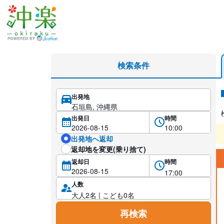
石垣島のSUVレンタカーを格安予約
検索条件
出発地
レ
出発日
時間
出発地へ返却
返却地を変更(乗り捨て)
返却日
時間
人数
再検索