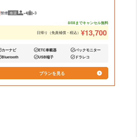
禁煙
推奨
×4
×3
推奨人数
推奨荷物
あと2台
8/08までキャンセル無料
¥
13,700
日帰り（免責補償・税込）
カーナビ
ETC車載器
バックモニター
り:
あり:
あり:
Bluetooth
USB端子
ドラレコ
り:
あり:
あり:
プランを見る