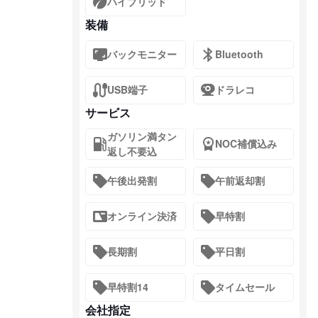
ハイブリッド
装備
バックモニター
Bluetooth
USB端子
ドラレコ
サービス
ガソリン満タン
NOC補償込み
返し不要込
午後出発割
午前返却割
オンライン決済
早特割
長期割
平日割
早特割14
タイムセール
会社指定