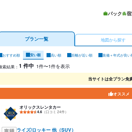
パック
宿
プラン一覧
地図から探す
安い順
おすすめ順
高い順
距離が近い順
装備＋年式が良い
ンタカー検索結果
1 件中
1件〜1件を表示
検索結果：
当サイトは全プラン免
オススメ
オリックスレンタカー
4.6
（口コミ 24件）
ライズ/ロッキー 他（SUV）