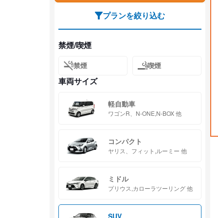
プランを絞り込む
禁煙/喫煙
禁煙
喫煙
車両サイズ
軽自動車
ワゴンR、N-ONE,N-BOX 他
コンパクト
ヤリス、フィット,ルーミー 他
ミドル
プリウス,カローラツーリング 他
SUV