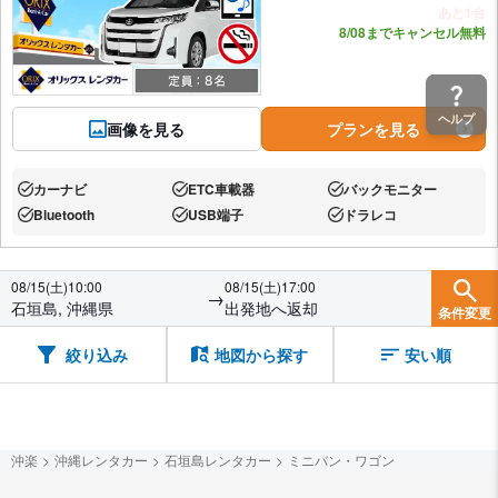
あと1台
8/08までキャンセル無料
ヘルプ
画像を見る
プランを見る
カーナビ
ETC車載器
バックモニター
あり:
あり:
あり:
Bluetooth
USB端子
ドラレコ
あり:
あり:
あり:
08/15(土)10:00
08/15(土)17:00
→
石垣島, 沖縄県
出発地へ返却
条件変更
絞り込み
地図から探す
安い順
沖楽
沖縄レンタカー
石垣島レンタカー
ミニバン・ワゴン