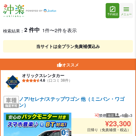
予約確認
メニュー
石垣島のミニバン・ワゴン（6/7/8名乗り）レンタカーを格安
レンタカー検索結果
2 件中
1件〜2件を表示
検索結果：
当サイトは全プラン免責補償込み
オススメ
オリックスレンタカー
4.6
（口コミ 38件）
ノア/セレナ/ステップワゴン 他（ミニバン・ワゴ
ン）
禁煙
×6
×3
推奨
推奨人数
推奨
¥
23,300
日帰り（免責補償・税込）