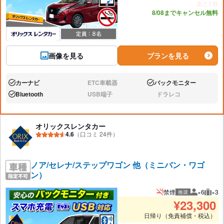
あと1台
8/08までキャンセル無料
画像を見る
プランを見る
カーナビ
ETC車載器
バックモニター
あり:
なし:
あり:
Bluetooth
USB端子
ドラレコ
あり:
なし:
なし:
オリックスレンタカー
4.6
（口コミ 24件）
ノア/セレナ/ステップワゴン 他（ミニバン・ワゴ
ン）
禁煙
×6
×3
推奨
推奨人数
推奨
¥
23,300
日帰り（免責補償・税込）