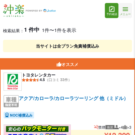
予約確認
メニュー
石垣島のミドル（5名乗り）レンタカーを格安予約
レンタカー検索結果
1 件中
1件〜1件を表示
検索結果：
当サイトは全プラン免責補償込み
オススメ
トヨタレンタカー
4.5
（口コミ 33件）
アクア/カローラ/カローラツーリング 他（ミドル）
NOC補償込み
禁煙
×4
×3
推奨
推奨人数
推奨