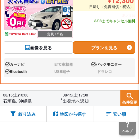
¥
12,300
日帰り（免責補償・税込）
あと8台
8/08までキャンセル無料
画像を見る
プランを見る
カーナビ
ETC車載器
バックモニター
あり:
なし:
あり:
Bluetooth
USB端子
ドラレコ
あり:
なし:
なし:
08/15(土)10:00
08/15(土)17:00
→
石垣島, 沖縄県
出発地へ返却
条件変更
絞り込み
地図から探す
安い順
ヘルプ