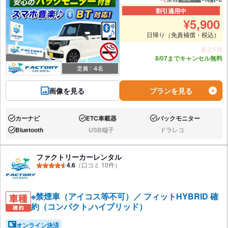
推奨人数
推奨
割引適用中
¥
5,900
日帰り（免責補償・税込）
あと1台
8/07までキャンセル無料
画像を見る
プランを見る
カーナビ
ETC車載器
バックモニター
あり:
あり:
あり:
Bluetooth
USB端子
ドラレコ
あり:
なし:
なし:
ファクトリーカーレンタル
4.6
（口コミ 10件）
※禁煙車（アイコス等不可）／ フィットHYBRID 確
約（コンパクト,ハイブリッド）
オンライン決済