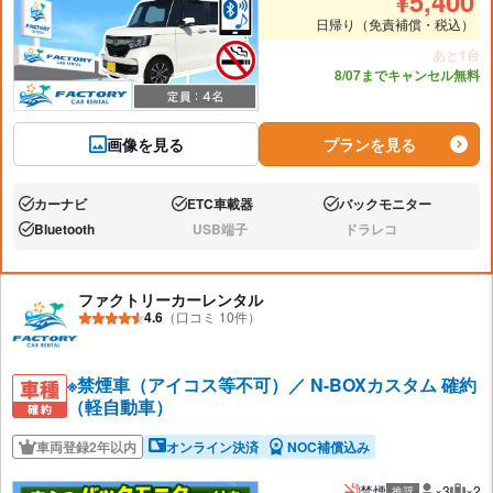
¥
5,400
日帰り（免責補償・税込）
あと1台
8/07までキャンセル無料
画像を見る
プランを見る
カーナビ
ETC車載器
バックモニター
あり:
あり:
あり:
Bluetooth
USB端子
ドラレコ
あり:
なし:
なし:
ファクトリーカーレンタル
4.6
（口コミ 10件）
※禁煙車（アイコス等不可）／ N-BOXカスタム 確約
（軽自動車）
車両登録2年以内
オンライン決済
NOC補償込み
禁煙
×3
×2
推奨