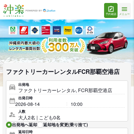
予約確認
メニュー
ファクトリーカーレンタルFCR那覇空港店
出発地
出発日時
人数
出発地へ返却
返却地を変更(乗り捨て)
返却日時