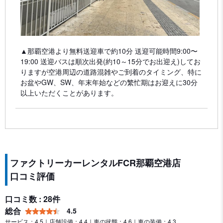
▲那覇空港より無料送迎車で約10分 送迎可能時間9:00〜
19:00 送迎バスは順次出発(約10～15分でお出迎え)してお
りますが空港周辺の道路混雑やご到着のタイミング、特に
お盆やGW、SW、年末年始などの繁忙期はお迎えに30分
以上いただくことがあります。
ファクトリーカーレンタルFCR那覇空港店
口コミ評価
口コミ数 : 28件
総合
4.5
サービス：4.5｜店舗設備：4.4｜車の状態：4.6｜車の装備：4.3