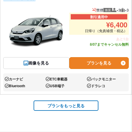
禁煙
×3
×3
推奨
推奨人数
推奨
割引適用中
¥
6,400
日帰り（免責補償・税込）
あと1台
8/07までキャンセル無料
画像を見る
プランを見る
カーナビ
ETC車載器
バックモニター
あり:
あり:
あり:
Bluetooth
USB端子
ドラレコ
あり:
あり:
あり:
プランをもっと見る