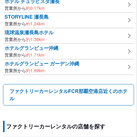
ホテル チュラビスタ瀬長
営業所から
約
0.17
km
STORYLINE 瀬長島
営業所から
約
1.24
km
琉球温泉瀬長島ホテル
営業所から
約
1.38
km
ホテルグランビュー沖縄
営業所から
約
1.71
km
ホテルグランビュー ガーデン沖縄
営業所から
約
1.99
km
ファクトリーカーレンタルFCR那覇空港店近くのホテ
ル
ファクトリーカーレンタルの店舗を探す