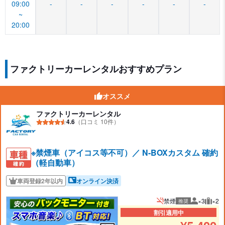
09:00
-
-
-
-
-
-
~
20:00
ファクトリーカーレンタルおすすめプラン
オススメ
ファクトリーカーレンタル
4.6
（口コミ 10件）
※禁煙車（アイコス等不可）／ N-BOXカスタム 確約
（軽自動車）
車両登録2年以内
オンライン決済
禁煙
×3
×2
推奨
推奨人数
推奨
割引適用中