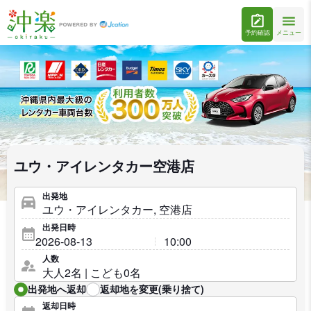
予約確認
メニュー
ユウ・アイレンタカー空港店
出発地
出発日時
人数
出発地へ返却
返却地を変更(乗り捨て)
返却日時