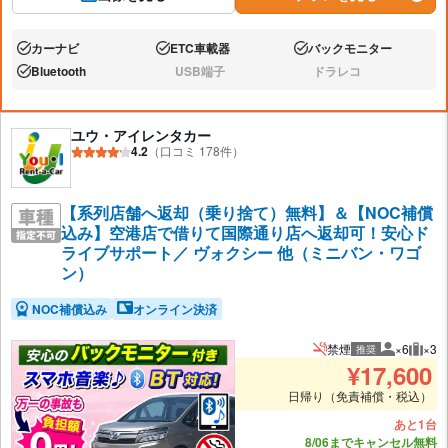
カーナビ
ETC車載器
バックモニター
あり:
あり:
あり:
Bluetooth
USB端子
ドラレコ
あり:
なし:
なし:
ユウ・アイレンタカー
4.2
（口コミ 178件）
【系列店舗へ返却（乗り捨て）無料】＆【NOC補償
込み】空港店で借りて国際通り店へ返却可！安心ド
ライブサポート／ ヴォクシー 他（ミニバン・ワゴ
ン）
NOC補償込み
オンライン決済
禁煙
×6
×3
推奨
推奨人数
推奨
¥
17,600
日帰り（免責補償・税込）
あと1台
8/06までキャンセル無料