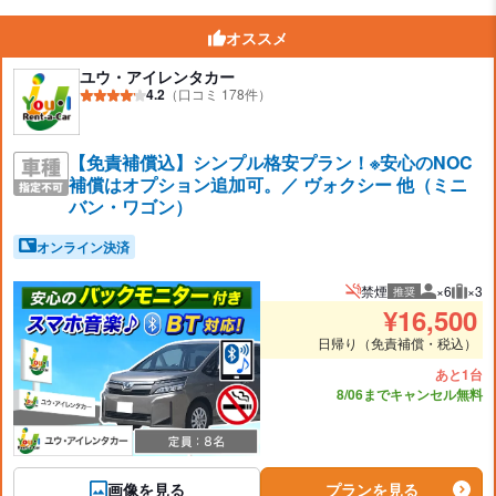
オススメ
ユウ・アイレンタカー
4.2
（口コミ 178件）
【免責補償込】シンプル格安プラン！※安心のNOC
補償はオプション追加可。／ ヴォクシー 他（ミニ
バン・ワゴン）
オンライン決済
禁煙
×6
×3
推奨
推奨人数
推奨
¥
16,500
日帰り（免責補償・税込）
あと1台
8/06までキャンセル無料
画像を見る
プランを見る