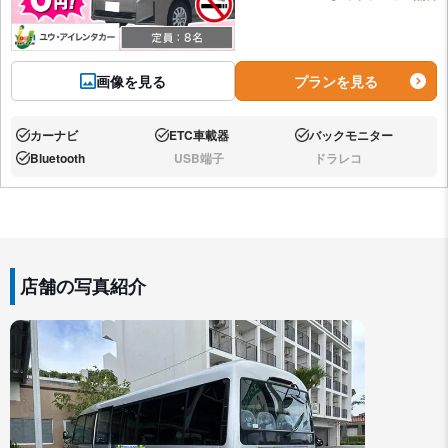
画像を見る
プランを見る
カーナビ
ETC車載器
バックモニター
あり:
あり:
あり:
Bluetooth
USB端子
ドラレコ
あり:
なし:
なし:
店舗の写真紹介