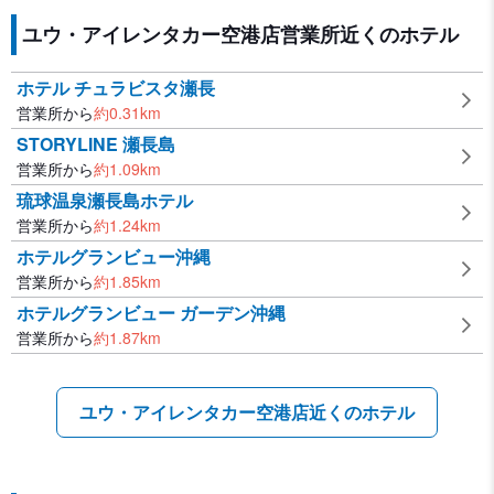
ユウ・アイレンタカー空港店営業所近くのホテル
ホテル チュラビスタ瀬長
営業所から
約
0.31
km
STORYLINE 瀬長島
営業所から
約
1.09
km
琉球温泉瀬長島ホテル
営業所から
約
1.24
km
ホテルグランビュー沖縄
営業所から
約
1.85
km
ホテルグランビュー ガーデン沖縄
営業所から
約
1.87
km
ユウ・アイレンタカー空港店近くのホテル