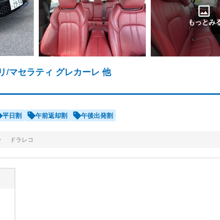
もっとみ
リ/マセラティ グレカーレ 他
平日割
午前返却割
午後出発割
子
ドラレコ