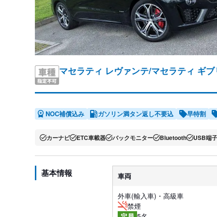
マセラティ レヴァンテ/マセラティ ギブ
NOC補償込み
ガソリン満タン返し不要込
早特割
カーナビ
ETC車載器
バックモニター
Bluetooth
USB端
基本情報
車両
外車(輸入車)・高級車
禁煙
5名
定員