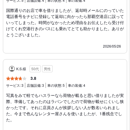
サービス:
5
店舗設備:
4
車の状態:
4
車の装備:
4
国際通りのお店で車を借りましたが、返却時メールにのっていた
電話番号をナビに登録して返却に向かったら那覇空港店に誤って
いってしまった。時間がなかったため理由をお伝えしたら受け付
けてくれ空港行きのバスにも乗れてとても助かりました。ありが
とうございました。
2026/05/26
K.S.様
50代
男性
3.8
サービス:
3
店舗設備:
3
車の状態:
5
車の装備:
4
写真をみて軽でもハスラーなら荷物が載ると思い借りましたが実
際、準備してあったのはラパンでしたので荷物が載せにくいし狭
かったです。それに店員さんが挨拶しない人が数名いられまし
た。今まで色んなレンター屋さんを使いましたが、1番残念でし
た。