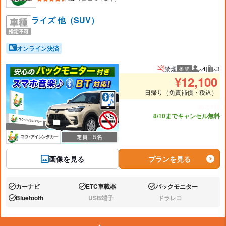
ライズ 他（SUV）
オンライン決済
禁煙
×4
×3
推奨
推奨人数
推奨
¥
12,100
日帰り（免責補償・税込）
あと1台
8/10までキャンセル無料
画像を見る
プランを見る
カーナビ
ETC車載器
バックモニター
あり:
あり:
あり:
Bluetooth
USB端子
ドラレコ
あり:
なし:
なし: