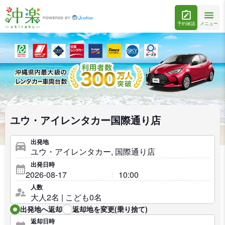
予約確認
メニュー
ユウ・アイレンタカー国際通り店
出発地
出発日時
人数
出発地へ返却
返却地を変更(乗り捨て)
返却日時