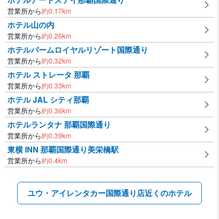
営業所から
約
0.17
km
ホテル山の内
営業所から
約
0.26
km
ホテルパームロイヤルリゾート国際通り
営業所から
約
0.32
km
ホテル ストレータ 那覇
営業所から
約
0.33
km
ホテル JAL シティ那覇
営業所から
約
0.36
km
ホテルランタナ 那覇国際通り
営業所から
約
0.39
km
東横 INN 那覇国際通り美栄橋駅
営業所から
約
0.4
km
ユウ・アイレンタカー国際通り店近くのホテル