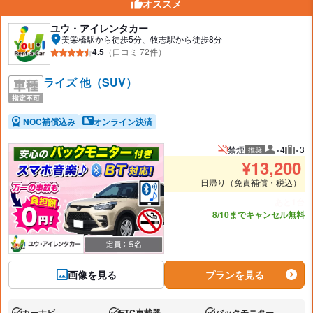
オススメ
ユウ・アイレンタカー
美栄橋駅から徒歩5分、牧志駅から徒歩8分
4.5
（口コミ 72件）
ライズ 他（SUV）
NOC補償込み
オンライン決済
禁煙
×4
×3
推奨
推奨人数
推奨
¥
13,200
日帰り（免責補償・税込）
あと1台
8/10までキャンセル無料
画像を見る
プランを見る
カーナビ
ETC車載器
バックモニター