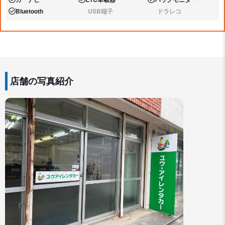
あり:
あり:
あり:
Bluetooth
USB端子
ドラレコ
あり:
なし:
なし:
店舗の写真紹介