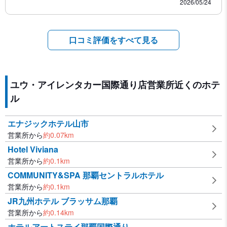
2026/05/24
口コミ評価をすべて見る
ユウ・アイレンタカー国際通り店営業所近くのホテ
ル
エナジックホテル山市
営業所から
約
0.07
km
Hotel Viviana
営業所から
約
0.1
km
COMMUNITY&SPA 那覇セントラルホテル
営業所から
約
0.1
km
JR九州ホテル ブラッサム那覇
営業所から
約
0.14
km
ホテルアートステイ那覇国際通り