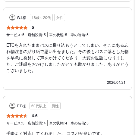
W.I.様
18歳～20代
女性
5
サービス:
5
店舗設備:
5
車の状態:
5
車の装備:
5
ETCを入れたままバスに乗り込もうとしてしまい、そこにある忘
れ物注意の貼り紙で思い出せました。その後もバスに落とした物
を早急に発見して声をかけてくださり、大変お世話になりまし
た。ご迷惑をおかけしましたがとても助かりました。ありがとう
ございました。
2026/04/21
F.T.様
60代以上
男性
4.6
サービス:
5
店舗設備:
4
車の状態:
4
車の装備:
5
手際よく対応してくれました。 コスパが良いです。