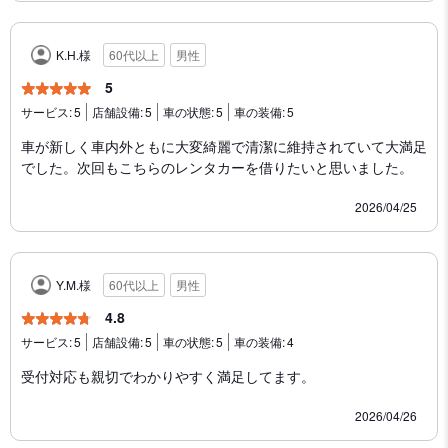
K.H.様
60代以上
男性
5
サービス:
5
店舗設備:
5
車の状態:
5
車の装備:
5
車が新しく車内外ともに大変綺麗で清潔に維持されていて大満足
でした。次回もこちらのレンタカーを借りたいと思いました。
2026/04/25
Y.M.様
60代以上
男性
4.8
サービス:
5
店舗設備:
5
車の状態:
5
車の装備:
4
受付対応も親切でわかりやすく満足してます。
2026/04/26