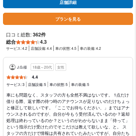
店舗詳細
プランを見る
口コミ総数:
362件
総合
4.3
サービス:
4.2
店舗設備:
4.4
車の状態:
4.5
車の装備:
4.2
J.G.様
18歳～20代
女性
4.4
サービス:
3
店舗設備:
5
車の状態:
5
車の装備:
5
車にも問題なく、スタッフの方も全然不満はないです。 1点だけ
借りる際、返す際の待つ時のアナウンスが足りないのだけちょっ
と修正して欲しいです。「ここでお待ちください、」まではアナ
ウンスされるのですが、自分が今もう受付済んでいるのか？返却
処理は終わっているのか？というのがわからないまま「待って」
という指示だけ受けたのでそこだけは教えて欲しいな、と。 ス
タッフの方だけで情報は共有されていたみたいですが、自分たち