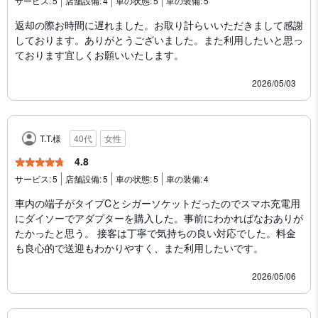
サービス:
5
店舗設備:
4
車の状態:
5
車の装備:
5
返却の際お時間に遅れました。お取り計らいいただきまして感謝
しております。ありがとうございました。また利用したいと思っ
ております宜しくお願いいたします。
2026/05/03
T.T.様
40代
女性
4.8
サービス:
5
店舗設備:
5
車の状態:
5
車の装備:
4
車内の端子がタイプCとシガーソケットだったのでスマホ充電用
にダイソーでアダプターを購入した。事前にわかればなおありが
たかったと思う。 接客は丁寧で気持ちの良い対応でした。料金
も良心的で送迎もわかりやすく、また利用したいです。
2026/05/06