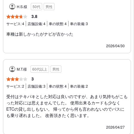
H.S.様
50代
男性
3.8
サービス:
4
店舗設備:
4
車の状態:
4
車の装備:
3
車種は新しかったがナビが古かった
2026/04/30
M.T.様
60代以上
男性
3
サービス:
2
店舗設備:
3
車の状態:
4
車の装備:
2
受付はテキパキとした対応は良いのですが、あまり気持ちがこも
った対応には思えませんでした。 使用出来るカードも少なく
ETCの貸し出しもない。 帰ってから何も言われないのでバスに
も乗り遅れました。 改善頂きたく思います。
2026/04/27