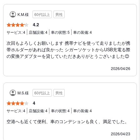
K.M.様
60代以上
男性
4.2
サービス:
4
店舗設備:
4
車の状態:
5
車の装備:
4
次回もよろしくお願いします 携帯ナビを使って走りましたが携
帯ホルダーがあれば良かった シガーソケットからUSB充電る際
の変換アダプターを貸していただきありがとうございました😊
2026/04/26
M.S.様
60代以上
男性
4
サービス:
4
店舗設備:
4
車の状態:
4
車の装備:
4
空港へも近くて便利、車のコンデションも良く、満足でした。
2026/04/23