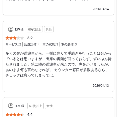
2026/04/14
T.W.様
60代以上
男性
3.2
サービス:
2
店舗設備:
4
車の状態:
3
車の装備:
3
多くの客が送迎車から、一挙に降りて手続きを行うことは分かっ
ているとは思いますが、出庫の書類が回っておらず、ずいぶん待
たされました。第二陣の送迎車が来たので、声をかけましたが、
あのまま何も言わなければ。 カウンター窓口が多数あるなら、
チェックは怠ってしまっては。
2026/04/13
H.M.様
60代以上
女性
4.4