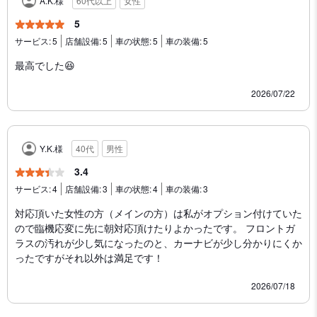
A.K.様
60代以上
女性
5
サービス:
5
店舗設備:
5
車の状態:
5
車の装備:
5
最高でした😆
2026/07/22
Y.K.様
40代
男性
3.4
サービス:
4
店舗設備:
3
車の状態:
4
車の装備:
3
対応頂いた女性の方（メインの方）は私がオプション付けていた
ので臨機応変に先に朝対応頂けたりよかったです。 フロントガ
ラスの汚れが少し気になったのと、カーナビが少し分かりにくか
ったですがそれ以外は満足です！
2026/07/18