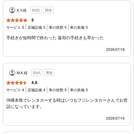
K.Y.様
50代
男性
5
サービス:
5
店舗設備:
5
車の状態:
5
車の装備:
5
手続きが短時間で終わった 返却の手続きも早かった
2026/07/18
M.K.様
50代
男性
4.6
サービス:
4
店舗設備:
4
車の状態:
5
車の装備:
5
沖縄本島でレンタカーする時はいつもフジレンタカーさんでお世
話になっています。
2026/07/16