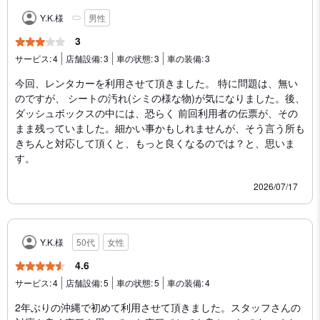
Y.K.様
男性
3
サービス:
4
店舗設備:
3
車の状態:
3
車の装備:
3
今回、レンタカーを利用させて頂きました。 特に問題は、無い
のですが、 シートの汚れ(シミの様な物)が気になりました。後、
ダッシュボックスの中には、恐らく 前回利用者の伝票が、その
まま残っていました。細かい事かもしれませんが、そう言う所も
きちんと対応して頂くと、もっと良くなるのでは？と、思いま
す。
2026/07/17
Y.K.様
50代
女性
4.6
サービス:
4
店舗設備:
5
車の状態:
5
車の装備:
4
2年ぶりの沖縄で初めて利用させて頂きました。スタッフさんの