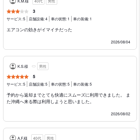
K.M.様
40代
男性
3
サービス:
5
店舗設備:
4
車の状態:
1
車の装備:
1
エアコンの効きがイマイチだった
2026/08/04
K.S.様
男性
5
サービス:
5
店舗設備:
5
車の状態:
5
車の装備:
5
予約から返却までとても快適にスムーズに利用できました。 ま
た沖縄へ来る際は利用しようと思いました。
2026/08/02
A.F.様
40代
男性