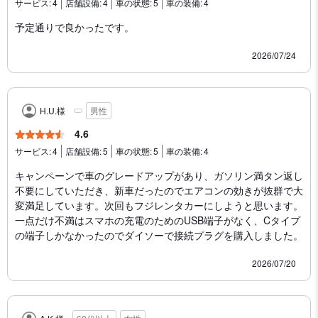
サービス:
4
店舗設備:
4
車の状態:
5
車の装備:
4
予定通りで良かったです。
2026/07/24
H.U.様
男性
4.6
サービス:
4
店舗設備:
5
車の状態:
5
車の装備:
4
キャンペーンで車のグレードアップがあり、ガソリン満タン返し
不要にしていただき、新車だったのでエアコンの効きが抜群で大
変満足しています。次回もフジレンタカーにしようと思います。
一点だけ不満はスマホの充電のためのUSB端子がなく、Cタイプ
の端子しかなかったのでダイソーで接続プラグを購入しました。
2026/07/20