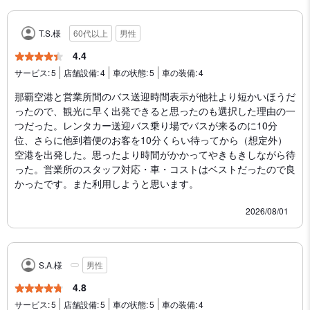
T.S.様
60代以上
男性
4.4
サービス:
5
店舗設備:
4
車の状態:
5
車の装備:
4
那覇空港と営業所間のバス送迎時間表示が他社より短かいほうだ
ったので、観光に早く出発できると思ったのも選択した理由の一
つだった。レンタカー送迎バス乗り場でバスが来るのに10分
位、さらに他到着便のお客を10分くらい待ってから（想定外）
空港を出発した。思ったより時間がかかってやきもきしながら待
った。営業所のスタッフ対応・車・コストはベストだったので良
かったです。また利用しようと思います。
2026/08/01
S.A.様
男性
4.8
サービス:
5
店舗設備:
5
車の状態:
5
車の装備:
4