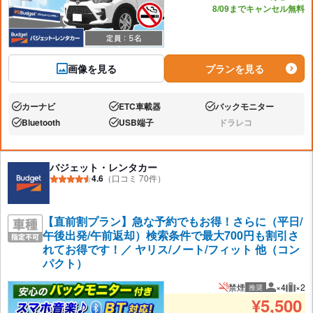
8/09までキャンセル無料
画像を見る
プランを見る
カーナビ
ETC車載器
バックモニター
あり:
あり:
あり:
Bluetooth
USB端子
ドラレコ
あり:
あり:
なし:
バジェット・レンタカー
4.6
（口コミ 70件）
【直前割プラン】急な予約でもお得！さらに（平日/
午後出発/午前返却）検索条件で最大700円も割引さ
れてお得です！／ ヤリス/ノート/フィット 他（コン
パクト）
禁煙
×4
×2
推奨
推奨人数
推奨
¥
5,500