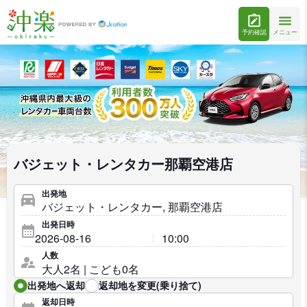
予約確認
メニュー
バジェット・レンタカー那覇空港店
出発地
出発日時
人数
出発地へ返却
返却地を変更(乗り捨て)
返却日時