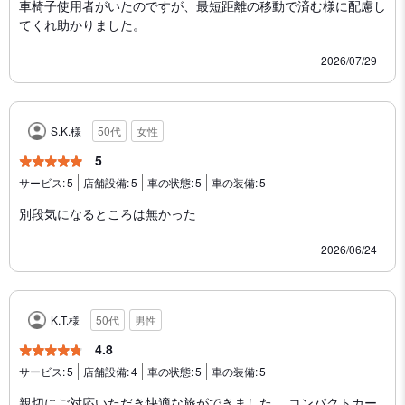
車椅子使用者がいたのですが、最短距離の移動で済む様に配慮し
てくれ助かりました。
2026/07/29
S.K.様
50代
女性
5
サービス:
5
店舗設備:
5
車の状態:
5
車の装備:
5
別段気になるところは無かった
2026/06/24
K.T.様
50代
男性
4.8
サービス:
5
店舗設備:
4
車の状態:
5
車の装備:
5
親切にご対応いただき快適な旅ができました。 コンパクトカー