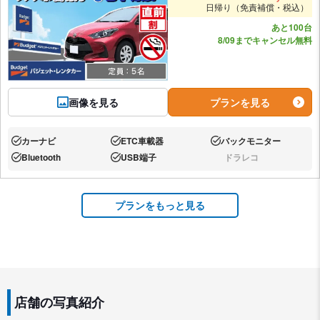
日帰り（免責補償・税込）
あと100台
8/09までキャンセル無料
画像を見る
プランを見る
カーナビ
ETC車載器
バックモニター
あり:
あり:
あり:
Bluetooth
USB端子
ドラレコ
あり:
あり:
なし:
プランをもっと見る
店舗の写真紹介