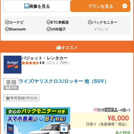
画像を見る
プランを見る
カーナビ
ETC車載器
バックモニター
あり:
あり:
あり:
Bluetooth
USB端子
ドラレコ
あり:
あり:
なし:
オススメ
バジェット・レンタカー
4.6
（口コミ 70件）
ライズ/ヤリスクロス/ロッキー 他（SUV）
車両登録2年以内
禁煙
×4
×3
推奨
推奨人数
推奨
¥
8,000
日帰り（免責補償・税込）
あと68台