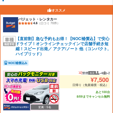
オススメ
バジェット・レンタカー
4.6
（口コミ 70件）
【直前割】急な予約もお得！【NOC補償込】で安心
ドライブ！オンラインチェックインで店舗手続き短
縮！スピード出発／ アクア/ノート 他（コンパクト,
ハイブリッド）
NOC補償込み
禁煙
×4
×2
推奨
推奨人数
推奨
¥
7,500
日帰り（免責補償・税込）
あと100台
8/09までキャンセル無料