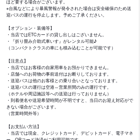
ほど要する場合がございます。
※台風などにより暴風警報が発令された場合は安全確保のため送
迎バスの運行を停止します。予めご了承ください。
【オプション・装備等】
・当店ではETCカードの貸し出しはございません。
・『折り畳み介助式車いす』がレンタル可能♪
（コンパクトクラスの車にも積み込むことが可能です）
【注意点】
・当店ではお客様の自家用車をお預かりできません。
・店舗へのお荷物の事前送付はお断りしております。
・送迎バスは他のお客様との乗り合いとなっております。
・送迎バスの運行は空港⇔営業所間のみの運行です。
（ホテルや周辺施設等への送迎は行っておりません）
・到着便名や送迎希望時間が不明ですと、当日のお迎え対応がで
きない場合がございます。
（営業時間外等）
【お支払い方法】
・当店では現金、クレジットカード、デビットカード、電子マネ
ー、QRコード決済がご利用可能です。