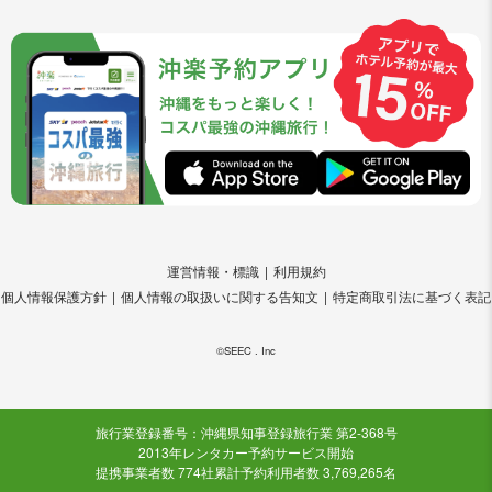
運営情報・標識
利用規約
個人情報保護方針
個人情報の取扱いに関する告知文
特定商取引法に基づく表記
©SEEC . Inc
旅行業登録番号：沖縄県知事登録旅行業 第2-368号
2013年レンタカー予約サービス開始
提携事業者数 774社
累計予約利用者数 3,769,265名