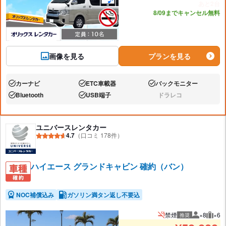
あと2台
8/09までキャンセル無料
画像を見る
プランを見る
カーナビ
ETC車載器
バックモニター
あり:
あり:
あり:
Bluetooth
USB端子
ドラレコ
あり:
あり:
なし:
ユニバースレンタカー
4.7
（口コミ 178件）
ハイエース グランドキャビン 確約（バン）
NOC補償込み
ガソリン満タン返し不要込
禁煙
×8
×6
推奨
推奨人数
推奨