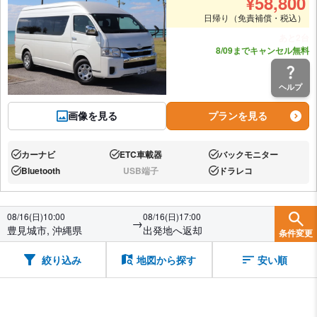
¥
58,800
日帰り（免責補償・税込）
あと2台
8/09までキャンセル無料
ヘルプ
画像を見る
プランを見る
カーナビ
ETC車載器
バックモニター
あり:
あり:
あり:
Bluetooth
USB端子
ドラレコ
あり:
なし:
あり:
08/16(日)10:00
08/16(日)17:00
→
豊見城市, 沖縄県
出発地へ返却
条件変更
絞り込み
地図から探す
安い順