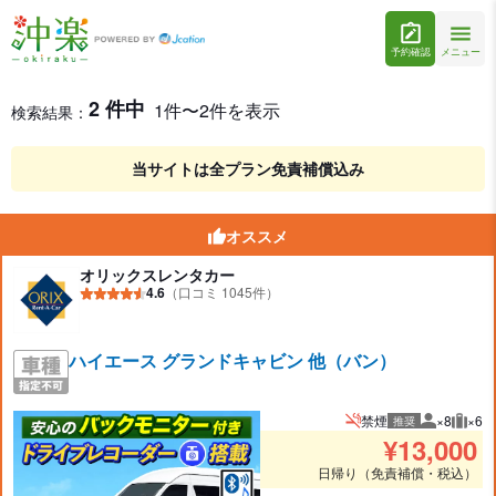
予約確認
メニュー
豊見城市のハイエース等バン（8～10名乗り）レンタカーを格
レンタカー検索結果
2 件中
1件〜2件を表示
検索結果：
当サイトは全プラン免責補償込み
オススメ
オリックスレンタカー
4.6
（口コミ 1045件）
ハイエース グランドキャビン 他（バン）
禁煙
×8
×6
推奨
推奨人数
推奨
¥
13,000
日帰り（免責補償・税込）