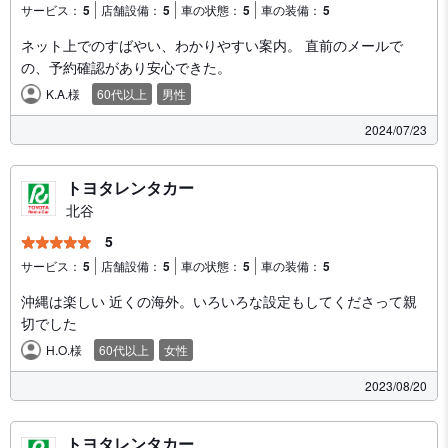
サービス：
5
店舗設備：
5
車の状態：
5
車の装備：
5
ネット上でのすばやい、わかりやすい案内。 直前のメールで
の、予約確認があり安心できた。
K.A.様
60代以上
男性
2024/07/23
トヨタレンタカー
北谷
5
サービス：
5
店舗設備：
5
車の状態：
5
車の装備：
5
沖縄は楽しい 近くの海外。いろいろな設定もしてくださって親
切でした
H.O.様
60代以上
女性
2023/08/20
トヨタレンタカー