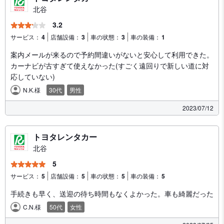
北谷
3.2
サービス：
4
店舗設備：
3
車の状態：
3
車の装備：
1
案内メールが来るので予約間違いがないと安心して利用できた。
カーナビが古すぎて使えなかった(すごく遠回りで新しい道に対
応していない)
N.K.様
30代
男性
2023/07/12
トヨタレンタカー
北谷
5
サービス：
5
店舗設備：
5
車の状態：
5
車の装備：
5
手続きも早く、送迎の待ち時間もなくよかった。車も綺麗だった
C.N.様
50代
女性