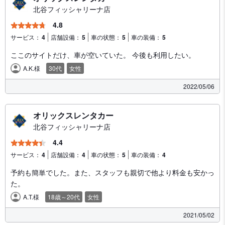
北谷フィッシャリーナ店
4.8
サービス：
4
店舗設備：
5
車の状態：
5
車の装備：
5
ここのサイトだけ、車が空いていた。 今後も利用したい。
A.K.様
30代
女性
2022/05/06
オリックスレンタカー
北谷フィッシャリーナ店
4.4
サービス：
4
店舗設備：
4
車の状態：
5
車の装備：
4
予約も簡単でした。また、スタッフも親切で他より料金も安かっ
た。
A.T.様
18歳～20代
女性
2021/05/02