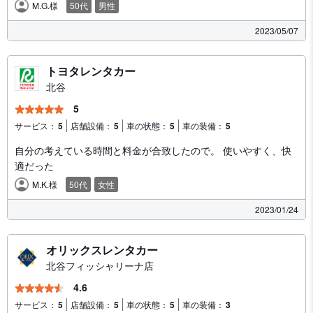
M.G.様
50代
男性
2023/05/07
トヨタレンタカー
北谷
5
サービス：
5
店舗設備：
5
車の状態：
5
車の装備：
5
自分の考えている時間と料金が合致したので。 使いやすく、快
適だった
M.K.様
50代
女性
2023/01/24
オリックスレンタカー
北谷フィッシャリーナ店
4.6
サービス：
5
店舗設備：
5
車の状態：
5
車の装備：
3