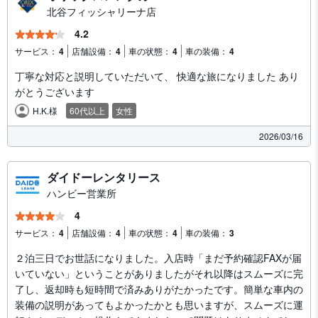
北谷フィッシャリーナ店
4.2
サービス：
4
店舗設備：
4
車の状態：
4
車の装備：
4
丁寧な対応と説明していただいて、 快適な旅になりました あり
がとうございます
H.K.様
60代以上
女性
2026/03/16
ダイドーレンタリース
ハンビー営業所
4
サービス：
4
店舗設備：
4
車の状態：
4
車の装備：
3
２泊三日でお世話になりました。入店時「まだ予約確認FAXが届
いていない」ということがありましたがそれ以降はスムーズに完
了し、返却時も短時間で済みありがたかったです。簡単な車内の
装備の説明があってもよかったかとも思いますが、スムーズに運