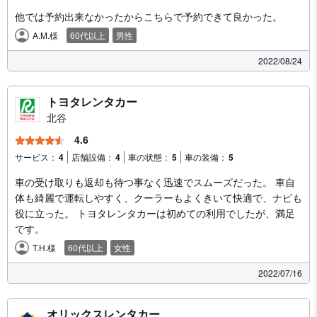
他では予約出来なかったからこちらで予約できて良かった。
A.M.様
60代以上
男性
2022/08/24
トヨタレンタカー
北谷
4.6
サービス：
4
店舗設備：
4
車の状態：
5
車の装備：
5
車の受け取りも返却も待つ事なく迅速でスムーズだった。 車自
体も綺麗で運転しやすく、クーラーもよくきいて快適で、ナビも
役に立った。 トヨタレンタカーは初めての利用でしたが、満足
です。
T.H.様
60代以上
女性
2022/07/16
オリックスレンタカー