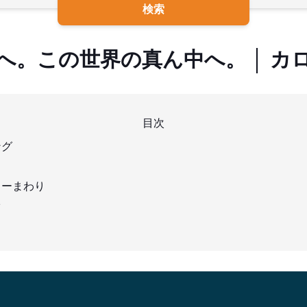
検索
へ。この世界の真ん中へ。 │ カ
目次
ング
ターまわり
オ