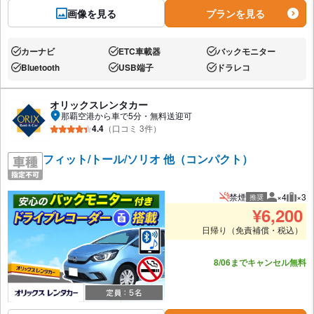
画像を見る
プランを見る
カーナビ
ETC車載器
バックモニター
あり:
あり:
あり:
Bluetooth
USB端子
ドラレコ
あり:
あり:
あり:
オリックスレンタカー
那覇空港から車で5分・無料送迎可
4.4
（口コミ 3件）
フィット/トール/ソリオ 他（コンパクト）
禁煙
×4
×3
推奨
推奨人数
推奨
¥
6,200
日帰り（免責補償・税込）
あと5台
8/06までキャンセル無料