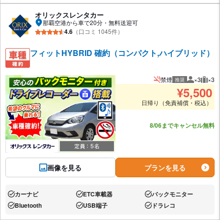
オリックスレンタカー
那覇空港から車で20分・無料送迎可
4.6
（口コミ 1045件）
フィットHYBRID 確約（コンパクト,ハイブリッド）
禁煙
×3
×3
推奨
推奨人数
推奨
¥
5,500
日帰り（免責補償・税込）
あと9台
8/06までキャンセル無料
画像を見る
プランを見る
カーナビ
ETC車載器
バックモニター
あり:
あり:
あり:
Bluetooth
USB端子
ドラレコ
あり:
あり:
あり: