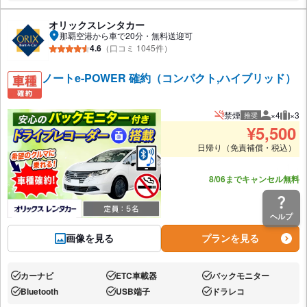
オリックスレンタカー
那覇空港から車で20分・無料送迎可
4.6
（口コミ 1045件）
ノートe-POWER 確約（コンパクト,ハイブリッド）
禁煙
×4
×3
推奨
推奨人数
推奨
¥
5,500
日帰り（免責補償・税込）
あと1台
8/06までキャンセル無料
ヘルプ
画像を見る
プランを見る
カーナビ
ETC車載器
バックモニター
あり:
あり:
あり:
Bluetooth
USB端子
ドラレコ
あり:
あり:
あり: