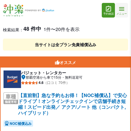
予約確認
メニュー
那覇空港のコンパクト（5名乗り）レンタカーを格安予約
レンタカー検索結果
48 件中
1件〜20件を表示
検索結果：
当サイトは全プラン免責補償込み
オススメ
バジェット・レンタカー
那覇空港から車で15分・無料送迎可
4.6
（口コミ 70件）
【直前割】急な予約もお得！【NOC補償込】で安心
ドライブ！オンラインチェックインで店舗手続き短
縮！スピード出発／ アクア/ノート 他（コンパクト,
ハイブリッド）
NOC補償込み