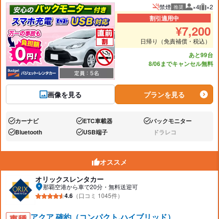
禁煙
×4
×2
推奨
推奨人数
推奨
割引適用中
¥
7,200
日帰り（免責補償・税込）
あと99台
8/06までキャンセル無料
画像を見る
プランを見る
カーナビ
ETC車載器
バックモニター
あり:
あり:
あり:
Bluetooth
USB端子
ドラレコ
あり:
あり:
なし:
オススメ
オリックスレンタカー
那覇空港から車で20分・無料送迎可
4.6
（口コミ 1045件）
アクア 確約（コンパクト,ハイブリッド）