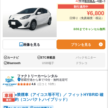
禁煙
×4
×3
推奨
推奨人数
推奨
割引適用中
¥
6,800
日帰り（免責補償・税込）
あと1台
8/06までキャンセル無料
画像を見る
プランを見る
カーナビ
ETC車載器
バックモニター
あり:
あり:
なし:
Bluetooth
USB端子
ドラレコ
あり:
なし:
なし:
ファクトリーカーレンタル
那覇空港から車で10分・無料送迎可
4.6
（口コミ 10件）
※禁煙車（アイコス等不可）／ フィットHYBRID 確
約（コンパクト,ハイブリッド）