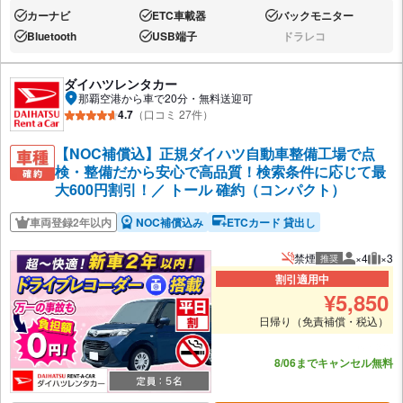
カーナビ
ETC車載器
バックモニター
あり:
あり:
あり:
Bluetooth
USB端子
ドラレコ
あり:
あり:
なし:
ダイハツレンタカー
那覇空港から車で20分・無料送迎可
4.7
（口コミ 27件）
【NOC補償込】正規ダイハツ自動車整備工場で点
検・整備だから安心で高品質！検索条件に応じて最
大600円割引！／ トール 確約（コンパクト）
車両登録2年以内
NOC補償込み
ETCカード 貸出し
禁煙
×4
×3
推奨
推奨人数
推奨
割引適用中
¥
5,850
日帰り（免責補償・税込）
あと3台
8/06までキャンセル無料