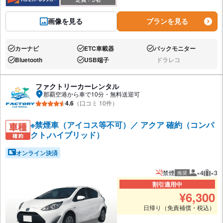
画像を見る
プランを見る
カーナビ
ETC車載器
バックモニター
あり:
あり:
あり:
Bluetooth
USB端子
ドラレコ
あり:
あり:
なし:
ファクトリーカーレンタル
那覇空港から車で10分・無料送迎可
4.6
（口コミ 10件）
※禁煙車（アイコス等不可）／ アクア 確約（コンパ
クト,ハイブリッド）
オンライン決済
禁煙
×4
×3
推奨
推奨人数
推奨
割引適用中
¥
6,300
日帰り（免責補償・税込）
あと1台