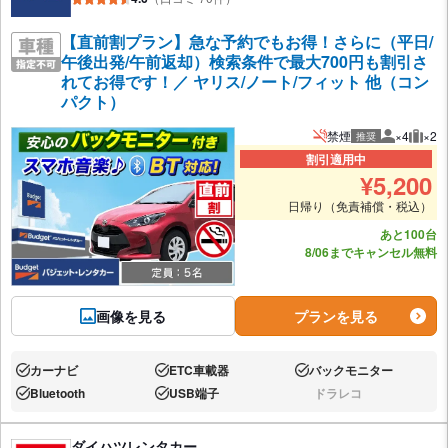
【直前割プラン】急な予約でもお得！さらに（平日/
午後出発/午前返却）検索条件で最大700円も割引さ
れてお得です！／ ヤリス/ノート/フィット 他（コン
パクト）
禁煙
×4
×2
推奨
推奨人数
推奨
割引適用中
¥
5,200
日帰り（免責補償・税込）
あと100台
8/06までキャンセル無料
画像を見る
プランを見る
カーナビ
ETC車載器
バックモニター
あり:
あり:
あり:
Bluetooth
USB端子
ドラレコ
あり:
あり:
なし:
ダイハツレンタカー