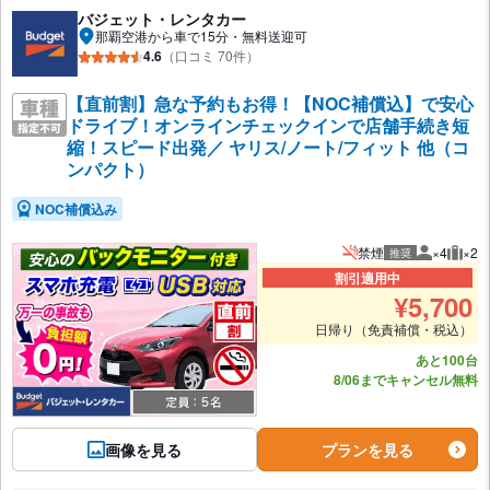
バジェット・レンタカー
那覇空港から車で15分・無料送迎可
4.6
（口コミ 70件）
【直前割】急な予約もお得！【NOC補償込】で安心
ドライブ！オンラインチェックインで店舗手続き短
縮！スピード出発／ ヤリス/ノート/フィット 他（コ
ンパクト）
NOC補償込み
禁煙
×4
×2
推奨
推奨人数
推奨
割引適用中
¥
5,700
日帰り（免責補償・税込）
あと100台
8/06までキャンセル無料
画像を見る
プランを見る