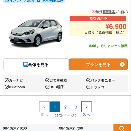
オンライン決済
NOC補償込み
禁煙
×3
×3
推奨
推奨人数
推奨
割引適用中
¥
6,900
日帰り（免責補償・税込）
あと1台
8/06までキャンセル無料
画像を見る
プランを見る
カーナビ
ETC車載器
バックモニター
あり:
あり:
あり:
Bluetooth
USB端子
ドラレコ
あり:
あり:
あり:
1
2
3
前へ
次へ
（1/3ページ）
08/13(木)10:00
08/13(木)17:00