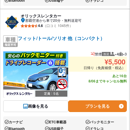
Bluetooth
USB端子
ドラレコ
あり:
あり:
あり:
オリックスレンタカー
那覇空港から車で20分・無料送迎可
4.6
（口コミ 1045件）
フィット/トール/ソリオ 他（コンパクト）
禁煙
×4
×3
推奨
推奨人数
推奨
¥
5,500
日帰り（免責補償・税込）
あと16台
8/06までキャンセル無料
画像を見る
プランを見る
カーナビ
ETC車載器
バックモニター
あり:
あり:
あり:
Bluetooth
USB端子
ドラレコ