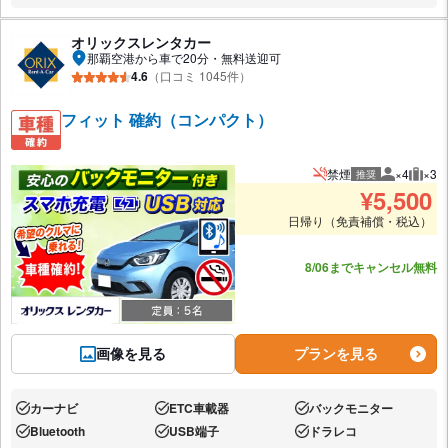
オリックスレンタカー
那覇空港から車で20分・無料送迎可
4.6
（口コミ 1045件）
フィット 確約（コンパクト）
禁煙
×4
×3
推奨
推奨人数
推奨
¥
5,500
日帰り（免責補償・税込）
あと3台
8/06までキャンセル無料
画像を見る
プランを見る
カーナビ
ETC車載器
バックモニター
あり:
あり:
あり:
Bluetooth
USB端子
ドラレコ
あり:
あり:
あり: