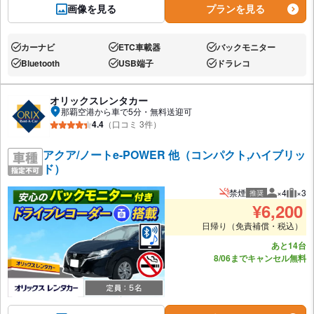
画像を見る
プランを見る
カーナビ
ETC車載器
バックモニター
あり:
あり:
あり:
Bluetooth
USB端子
ドラレコ
あり:
あり:
あり:
オリックスレンタカー
那覇空港から車で5分・無料送迎可
4.4
（口コミ 3件）
アクア/ノートe-POWER 他（コンパクト,ハイブリッ
ド）
禁煙
×4
×3
推奨
推奨人数
推奨
¥
6,200
日帰り（免責補償・税込）
あと14台
8/06までキャンセル無料