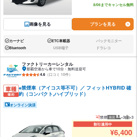
8/06までキャンセル無料
画像を見る
プランを見る
カーナビ
ETC車載器
バックモニター
あり:
あり:
なし:
Bluetooth
USB端子
ドラレコ
あり:
なし:
なし:
ファクトリーカーレンタル
那覇空港から車で10分・無料送迎可
4.6
（口コミ 10件）
※禁煙車（アイコス等不可）／ フィットHYBRID 確
約（コンパクト,ハイブリッド）
オンライン決済
禁煙
×3
×3
推奨
推奨人数
推奨
割引適用中
¥
6,400