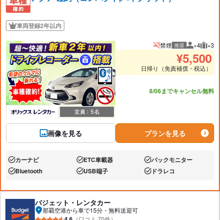
車両登録2年以内
禁煙
×4
×3
推奨
推奨人数
推奨
¥
5,500
日帰り（免責補償・税込）
あと7台
8/06までキャンセル無料
画像を見る
プランを見る
カーナビ
ETC車載器
バックモニター
あり:
あり:
あり:
Bluetooth
USB端子
ドラレコ
あり:
あり:
あり:
バジェット・レンタカー
那覇空港から車で15分・無料送迎可
4.6
（口コミ 70件）