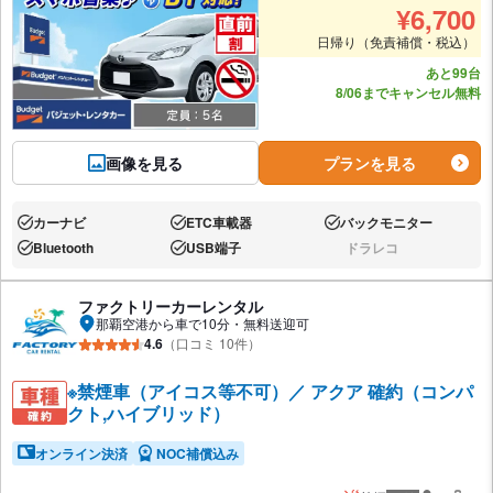
¥
6,700
日帰り（免責補償・税込）
あと99台
8/06までキャンセル無料
画像を見る
プランを見る
カーナビ
ETC車載器
バックモニター
あり:
あり:
あり:
Bluetooth
USB端子
ドラレコ
あり:
あり:
なし:
ファクトリーカーレンタル
那覇空港から車で10分・無料送迎可
4.6
（口コミ 10件）
※禁煙車（アイコス等不可）／ アクア 確約（コンパ
クト,ハイブリッド）
オンライン決済
NOC補償込み