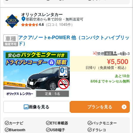
あり:
あり:
あり:
オリックスレンタカー
那覇空港から車で20分・無料送迎可
4.6
（口コミ 1045件）
アクア/ノートe-POWER 他（コンパクト,ハイブリッ
ド）
禁煙
×4
×3
推奨
推奨人数
推奨
¥
5,500
日帰り（免責補償・税込）
あと18台
8/06までキャンセル無料
画像を見る
プランを見る
カーナビ
ETC車載器
バックモニター
あり:
あり:
あり:
Bluetooth
USB端子
ドラレコ
あり:
あり:
あり: