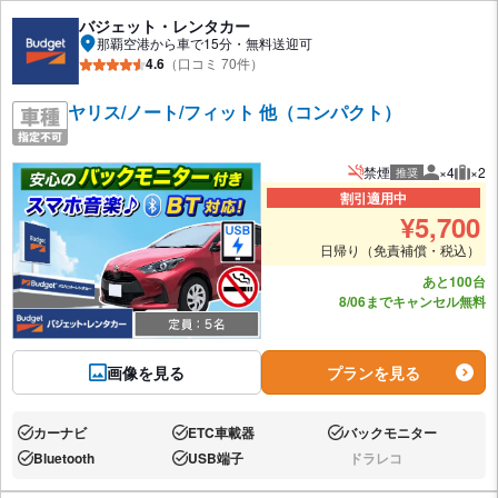
バジェット・レンタカー
那覇空港から車で15分・無料送迎可
4.6
（口コミ 70件）
ヤリス/ノート/フィット 他（コンパクト）
禁煙
×4
×2
推奨
推奨人数
推奨
割引適用中
¥
5,700
日帰り（免責補償・税込）
あと100台
8/06までキャンセル無料
画像を見る
プランを見る
カーナビ
ETC車載器
バックモニター
あり:
あり:
あり:
Bluetooth
USB端子
ドラレコ
あり:
あり:
なし: