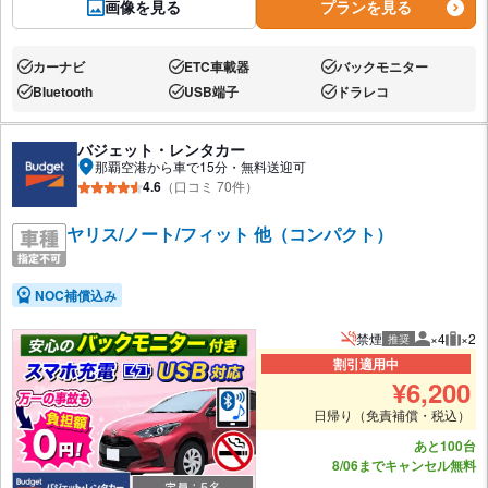
画像を見る
プランを見る
カーナビ
ETC車載器
バックモニター
あり:
あり:
あり:
Bluetooth
USB端子
ドラレコ
あり:
あり:
あり:
バジェット・レンタカー
那覇空港から車で15分・無料送迎可
4.6
（口コミ 70件）
ヤリス/ノート/フィット 他（コンパクト）
NOC補償込み
禁煙
×4
×2
推奨
推奨人数
推奨
割引適用中
¥
6,200
日帰り（免責補償・税込）
あと100台
8/06までキャンセル無料