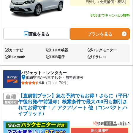
日帰り（免責補償・税込）
あと1台
8/06までキャンセル無料
画像を見る
プランを見る
カーナビ
ETC車載器
バックモニター
あり:
あり:
あり:
Bluetooth
USB端子
ドラレコ
あり:
あり:
あり:
バジェット・レンタカー
那覇空港から車で15分・無料送迎可
4.6
（口コミ 70件）
【直前割プラン】急な予約でもお得！さらに（平日/
午後出発/午前返却）検索条件で最大700円も割引さ
れてお得です！／ アクア/ノート 他（コンパクト,ハ
イブリッド）
禁煙
×4
×2
推奨
推奨人数
推奨
割引適用中