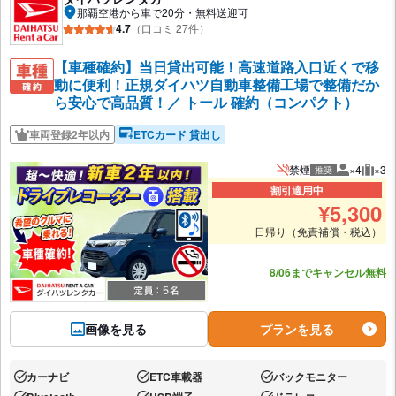
那覇空港から車で20分・無料送迎可
4.7
（口コミ 27件）
【車種確約】当日貸出可能！高速道路入口近くで移
動に便利！正規ダイハツ自動車整備工場で整備だか
ら安心で高品質！／ トール 確約（コンパクト）
車両登録2年以内
ETCカード 貸出し
禁煙
×4
×3
推奨
推奨人数
推奨
割引適用中
¥
5,300
日帰り（免責補償・税込）
あと3台
8/06までキャンセル無料
画像を見る
プランを見る
カーナビ
ETC車載器
バックモニター
あり:
あり:
あり: