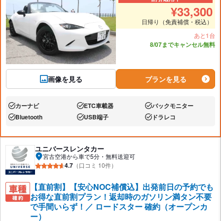
¥
33,300
日帰り（免責補償・税込）
あと1台
8/07までキャンセル無料
画像を見る
プランを見る
カーナビ
ETC車載器
バックモニター
あり:
あり:
あり:
Bluetooth
USB端子
ドラレコ
あり:
あり:
あり:
ユニバースレンタカー
宮古空港から車で5分・無料送迎可
4.7
（口コミ 10件）
【直前割】【安心NOC補償込】出発前日の予約でも
お得な直前割プラン！返却時のガソリン満タン不要
で手間いらず！／ ロードスター 確約（オープンカ
ー）