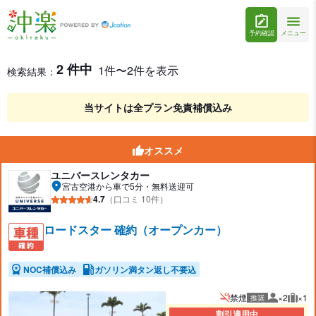
予約確認
メニュー
宮古空港のオープンカーレンタカーを格安予約
レンタカー検索結果
2 件中
1件〜2件を表示
検索結果：
当サイトは全プラン免責補償込み
オススメ
ユニバースレンタカー
宮古空港から車で5分・無料送迎可
4.7
（口コミ 10件）
ロードスター 確約（オープンカー）
NOC補償込み
ガソリン満タン返し不要込
禁煙
×2
×1
推奨
推奨人数
推奨
割引適用中