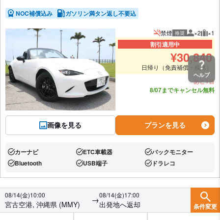
NOC補償込み
ガソリン満タン返し不要込
禁煙
×2
×1
推奨
推奨人数
推奨
割引適用中
¥
30,840
日帰り（免責補償・税込）
ヘルプ
あと1台
8/07までキャンセル無料
画像を見る
プランを見る
カーナビ
ETC車載器
バックモニター
あり:
あり:
あり:
Bluetooth
USB端子
ドラレコ
あり:
あり:
あり:
08/14(金)10:00
08/14(金)17:00
→
宮古空港, 沖縄県 (MMY)
出発地へ返却
条件変更