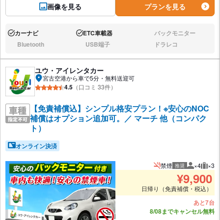
画像を見る
プランを見る
カーナビ
ETC車載器
バックモニター
あり:
あり:
なし:
Bluetooth
USB端子
ドラレコ
なし:
なし:
なし:
ユウ・アイレンタカー
宮古空港から車で5分・無料送迎可
4.5
（口コミ 33件）
【免責補償込】シンプル格安プラン！※安心のNOC
補償はオプション追加可。／ マーチ 他（コンパク
ト）
オンライン決済
禁煙
×4
×3
推奨
推奨人数
推奨
¥
9,900
日帰り（免責補償・税込）
あと7台
8/08までキャンセル無料