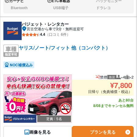
カーナビ
ETC車載器
バックモニター
あり:
あり:
なし:
Bluetooth
USB端子
ドラレコ
なし:
なし:
なし:
バジェット・レンタカー
宮古空港から車で3分・無料送迎可
4.4
（口コミ 6件）
ヤリス/ノート/フィット 他（コンパクト）
NOC補償込み
禁煙
×4
×2
推奨
推奨人数
推奨
¥
7,800
日帰り（免責補償・税込）
あと80台
8/08までキャンセル無料
画像を見る
プランを見る