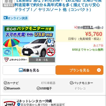
料送迎車で約5分＆高年式車を多く揃えており安心
ドライブ！／ ヤリス/ノート 他（コンパクト）
オンライン決済
禁煙
×4
×2
推奨
推奨人数
推奨
¥
5,760
日帰り（免責補償・税込）
あと7台
8/08までキャンセル無料
画像を見る
プランを見る
カーナビ
ETC車載器
バックモニター
あり:
なし:
あり:
Bluetooth
USB端子
ドラレコ
あり:
あり:
なし:
Jネットレンタカー沖縄
宮古空港から車で5分・無料送迎可