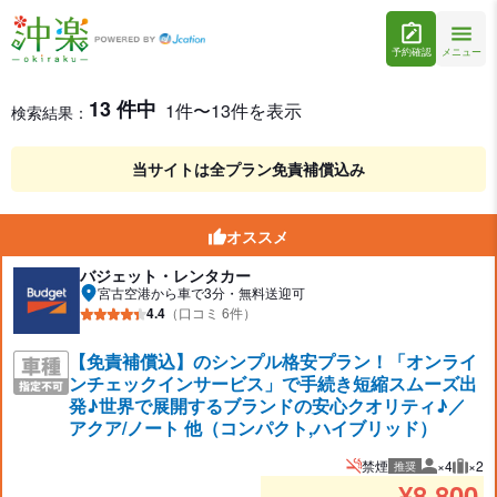
予約確認
メニュー
宮古空港のコンパクト（5名乗り）レンタカーを格安予約
レンタカー検索結果
13 件中
1件〜13件を表示
検索結果：
当サイトは全プラン免責補償込み
オススメ
バジェット・レンタカー
宮古空港から車で3分・無料送迎可
4.4
（口コミ 6件）
【免責補償込】のシンプル格安プラン！「オンライ
ンチェックインサービス」で手続き短縮スムーズ出
発♪世界で展開するブランドの安心クオリティ♪／
アクア/ノート 他（コンパクト,ハイブリッド）
禁煙
×4
×2
推奨
推奨人数
推奨
¥
8,800