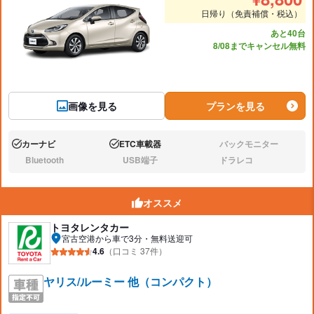
日帰り（免責補償・税込）
あと40台
8/08までキャンセル無料
画像を見る
プランを見る
カーナビ
ETC車載器
バックモニター
あり:
あり:
なし:
Bluetooth
USB端子
ドラレコ
なし:
なし:
なし:
オススメ
トヨタレンタカー
宮古空港から車で3分・無料送迎可
4.6
（口コミ 37件）
ヤリス/ルーミー 他（コンパクト）