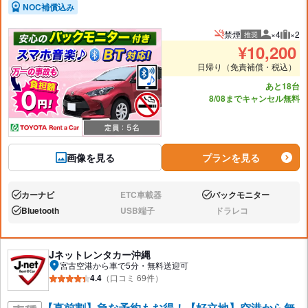
NOC補償込み
禁煙
×4
×2
推奨
推奨人数
推奨
¥
10,200
日帰り（免責補償・税込）
あと18台
8/08までキャンセル無料
画像を見る
プランを見る
カーナビ
ETC車載器
バックモニター
あり:
なし:
あり:
Bluetooth
USB端子
ドラレコ
あり:
なし:
なし:
Jネットレンタカー沖縄
宮古空港から車で5分・無料送迎可
4.4
（口コミ 69件）
【直前割】急な予約もお得！【好立地】空港から無