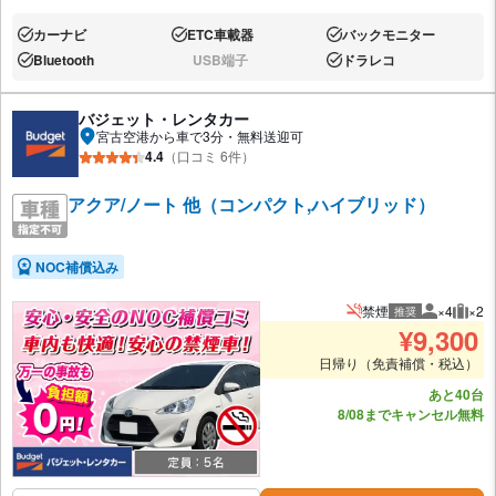
カーナビ
ETC車載器
バックモニター
あり:
あり:
あり:
Bluetooth
USB端子
ドラレコ
あり:
なし:
あり:
バジェット・レンタカー
宮古空港から車で3分・無料送迎可
4.4
（口コミ 6件）
アクア/ノート 他（コンパクト,ハイブリッド）
NOC補償込み
禁煙
×4
×2
推奨
推奨人数
推奨
¥
9,300
日帰り（免責補償・税込）
あと40台
8/08までキャンセル無料