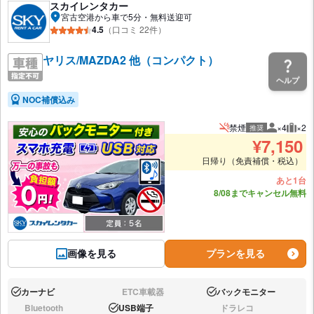
スカイレンタカー
宮古空港から車で5分・無料送迎可
4.5
（口コミ 22件）
ヤリス/MAZDA2 他（コンパクト）
ヘルプ
NOC補償込み
禁煙
×4
×2
推奨
推奨人数
推奨
¥
7,150
日帰り（免責補償・税込）
あと1台
8/08までキャンセル無料
画像を見る
プランを見る
カーナビ
ETC車載器
バックモニター
あり:
なし:
あり:
Bluetooth
USB端子
ドラレコ
なし:
あり:
なし: