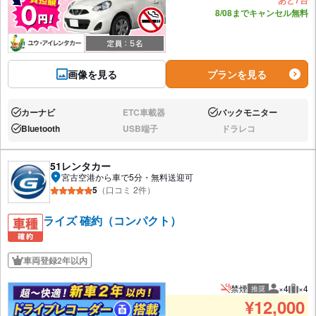
あと7台
8/08までキャンセル無料
画像を見る
プランを見る
カーナビ
ETC車載器
バックモニター
あり:
なし:
あり:
Bluetooth
USB端子
ドラレコ
あり:
なし:
なし:
51レンタカー
宮古空港から車で5分・無料送迎可
5
（口コミ 2件）
ライズ 確約（コンパクト）
車両登録2年以内
禁煙
×4
×4
推奨
推奨人数
推奨
¥
12,000