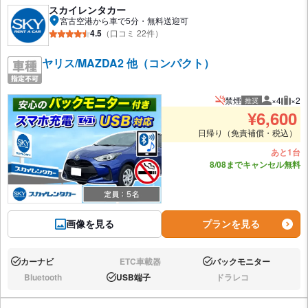
スカイレンタカー
宮古空港から車で5分・無料送迎可
4.5
（口コミ 22件）
ヤリス/MAZDA2 他（コンパクト）
禁煙
×4
×2
推奨
推奨人数
推奨
¥
6,600
日帰り（免責補償・税込）
あと1台
8/08までキャンセル無料
画像を見る
プランを見る
カーナビ
ETC車載器
バックモニター
あり:
なし:
あり:
Bluetooth
USB端子
ドラレコ
なし:
あり:
なし: