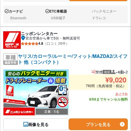
カーナビ
ETC車載器
バックモニター
あり:
あり:
なし:
Bluetooth
USB端子
ドラレコ
なし:
なし:
なし:
ニッポンレンタカー
宮古空港から車で3分・無料送迎可
4.8
（口コミ 28件）
ヤリス/カローラ/ルーミー/フィット/MAZDA2/スイフ
ト 他（コンパクト）
禁煙
×4
×2
推奨
推奨人数
推奨
¥
9,020
7時間（免責補償・税込）
あと2台
8/08までキャンセル無料
画像を見る
プランを見る