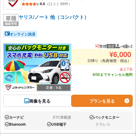
4.4
（口コミ 69件）
ヤリス/ノート 他（コンパクト）
オンライン決済
禁煙
×4
×2
推奨
推奨人数
推奨
¥
6,000
日帰り（免責補償・税込）
あと7台
8/08までキャンセル無料
画像を見る
プランを見る
カーナビ
ETC車載器
バックモニター
あり:
なし:
あり:
Bluetooth
USB端子
ドラレコ
あり:
あり:
なし: