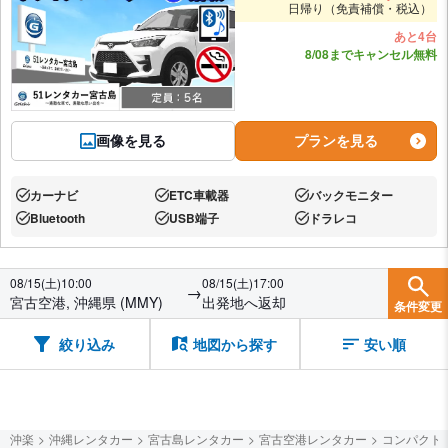
日帰り（免責補償・税込）
あと4台
8/08までキャンセル無料
画像を見る
プランを見る
カーナビ
ETC車載器
バックモニター
あり:
あり:
あり:
Bluetooth
USB端子
ドラレコ
あり:
あり:
あり:
08/15(土)10:00
08/15(土)17:00
→
宮古空港, 沖縄県 (MMY)
出発地へ返却
条件変更
絞り込み
地図から探す
安い順
沖楽
沖縄レンタカー
宮古島レンタカー
宮古空港レンタカー
コンパクト