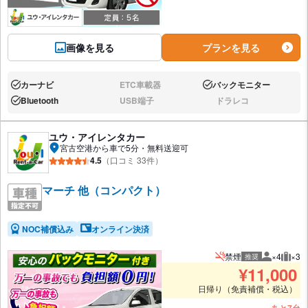
画像を見る
プランを見る
カーナビ
ETC車載器
バックモニター
あり:
なし:
あり:
Bluetooth
USB端子
ドラレコ
あり:
なし:
なし:
ユウ・アイレンタカー
宮古空港から車で5分・無料送迎可
4.5
（口コミ 33件）
マーチ 他（コンパクト）
NOC補償込み
オンライン決済
禁煙
×4
×3
推奨
推奨人数
推奨
¥
11,000
日帰り（免責補償・税込）