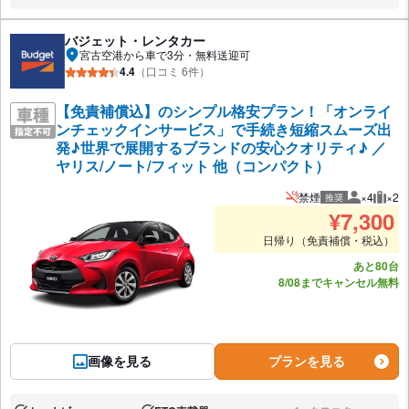
バジェット・レンタカー
宮古空港から車で3分・無料送迎可
4.4
（口コミ 6件）
【免責補償込】のシンプル格安プラン！「オンライ
ンチェックインサービス」で手続き短縮スムーズ出
発♪世界で展開するブランドの安心クオリティ♪ ／
ヤリス/ノート/フィット 他（コンパクト）
禁煙
×4
×2
推奨
推奨人数
推奨
¥
7,300
日帰り（免責補償・税込）
あと80台
8/08までキャンセル無料
画像を見る
プランを見る