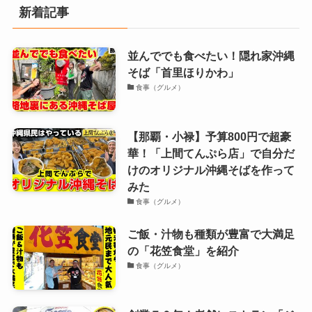
新着記事
並んででも食べたい！隠れ家沖縄
そば「首里ほりかわ」
食事（グルメ）
【那覇・小禄】予算800円で超豪
華！「上間てんぷら店」で自分だ
けのオリジナル沖縄そばを作って
みた
食事（グルメ）
ご飯・汁物も種類が豊富で大満足
の「花笠食堂」を紹介
食事（グルメ）