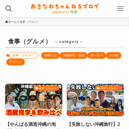
ホーム
食事（グルメ）
食事（グルメ）
– category –
食事（グルメ）
沖縄そば
沖縄料理・食堂
食べ比べ
その他
デザート
食事（グルメ）
食事（グルメ）
【やんばる酒造沖縄の泡
【失敗しない沖縄旅行】2