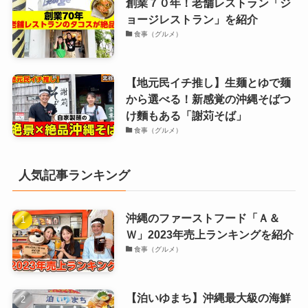
創業７０年！老舗レストラン「ジ
ョージレストラン」を紹介
食事（グルメ）
【地元民イチ推し】生麺とゆで麺
から選べる！新感覚の沖縄そばつ
け麵もある「謝苅そば」
食事（グルメ）
人気記事ランキング
沖縄のファーストフード「Ａ＆
Ｗ」2023年売上ランキングを紹介
食事（グルメ）
【泊いゆまち】沖縄最大級の海鮮