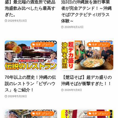
盛】最北端の酒造所で絶品
泊3日の沖縄旅を旅行事業
泡盛飲み比べしたら最高す
者が完全アテンド！～沖縄
ぎた。
そば/アクテビティ/ガラス
体験～
2026年6月15日
2026年6月12日
食事（グルメ）
食事（グルメ）
70年以上の歴史！沖縄の伝
【楚辺そば】超デカ盛りの
説のレストラン「ピザハウ
沖縄そばが衝撃すぎた！！
ス」をご紹介！
2026年5月8日
2026年5月28日
食事（グルメ）
食事（グルメ）