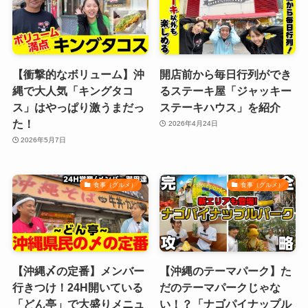
【衝撃的なボリューム】沖
開店前から毎日行列ができ
縄で大人気「キングタコ
るステーキ屋「ジャッキー
ス」はやっぱり激うまだっ
ステーキハウス」を紹介
た！
2026年4月24日
2026年5月7日
食事（グルメ）
食事（グルメ）
【沖縄〆の定番】メンバー
【沖縄のテーマパーク】た
行きつけ！24H開いている
だのテーマパークじゃな
「どん亭」で大盛りメニュ
い！？「ナゴパイナップル