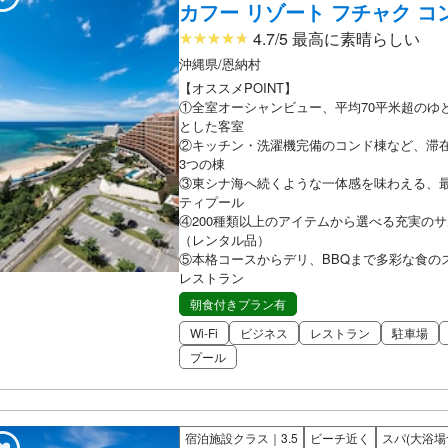
カフー リゾート フチャク 
4.7/5 最高に素晴らしい
沖縄県/恩納村
【オススメPOINT】
①全室オーシャンビュー、平均70平米超のゆ
とした客室
②キッチン・洗濯機完備のコンド棟など、滞
3つの棟
③東シナ海へ続くような一体感を味わえる、
ティプール
④200種類以上のアイテムから選べる充実の
（レンタル品）
⑤本格コースからデリ、BBQまで多彩な食の
レストラン
朝食付きプラン有
Wi-Fi
ビジネス
レストラン
駐車場
プール
宿泊施設クラス｜3.5
ビーチ近く
スパ(大浴場