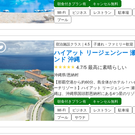
朝食付きプラン有
キャンセル無料
Wi-Fi
ビジネス
レストラン
駐車場
プール
宿泊施設クラス｜4.5
子連れ・ファミリー歓迎
ハイアット リージェンシー 
ンド 沖縄
4.7/5 最高に素晴らしい
沖縄県/恩納村
【那覇空港から約60分。島全体がホテル！ハ
ーチリゾート】ハイアット リージェンシー 瀬
縄は、沖縄県国頭郡恩納村にある4つ星のリゾ
朝食付きプラン有
キャンセル無料
Wi-Fi
ビジネス
レストラン
駐車場
プール
サウナ