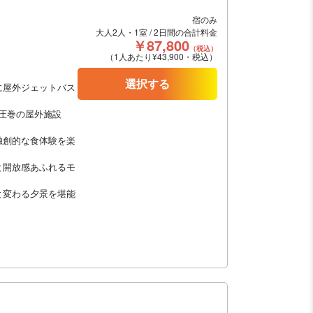
宿のみ
大人2人・1室 / 2日間の合計料金
￥87,800
（税込）
（1人あたり¥43,900・税込）
選択する
に屋外ジェットバス
る圧巻の屋外施設
独創的な食体験を楽
と開放感あふれるモ
と変わる夕景を堪能