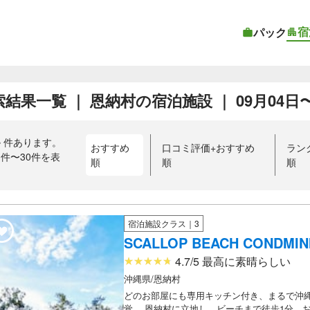
宿
パック
結果一覧 ｜ 恩納村の宿泊施設 ｜ 09月04日〜0
4
件あります。
おすすめ
口コミ評価+おすすめ
ラン
1件〜30件を表
順
順
順
）
宿泊施設クラス｜3
SCALLOP BEACH CONDMIN
4.7/5 最高に素晴らしい
沖縄県/恩納村
どのお部屋にも専用キッチン付き、まるで沖
覚。 恩納村に立地し、ビーチまで徒歩1分。