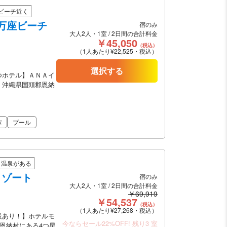
ビーチ近く
万座ビーチ
宿のみ
大人2人・1室 / 2日間の合計料金
￥45,050
（税込）
（1人あたり¥22,525・税込）
選択する
つホテル】ＡＮＡイ
、沖縄県国頭郡恩納
パ
プール
温泉がある
リゾート
宿のみ
大人2人・1室 / 2日間の合計料金
￥69,919
￥54,537
（税込）
（1人あたり¥27,268・税込）
設あり！】ホテルモ
今ならセール22%OFF!
残り3 室
郡恩納村にある4つ星