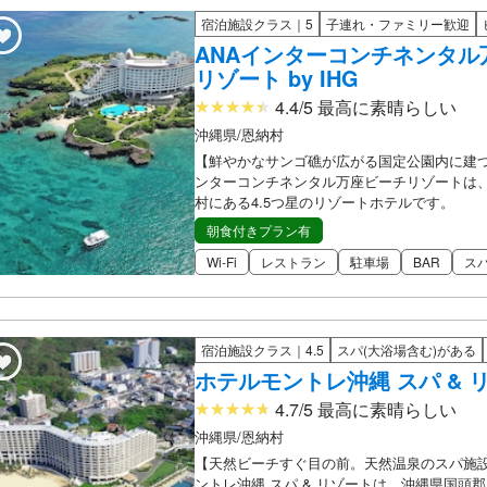
宿泊施設クラス｜5
子連れ・ファミリー歓迎
ANAインターコンチネンタル
リゾート by IHG
4.4/5 最高に素晴らしい
沖縄県/恩納村
【鮮やかなサンゴ礁が広がる国定公園内に建
ンターコンチネンタル万座ビーチリゾートは
村にある4.5つ星のリゾートホテルです。
朝食付きプラン有
Wi-Fi
レストラン
駐車場
BAR
ス
宿泊施設クラス｜4.5
スパ(大浴場含む)がある
ホテルモントレ沖縄 スパ & 
4.7/5 最高に素晴らしい
沖縄県/恩納村
【天然ビーチすぐ目の前。天然温泉のスパ施
ントレ沖縄 スパ & リゾートは、沖縄県国頭