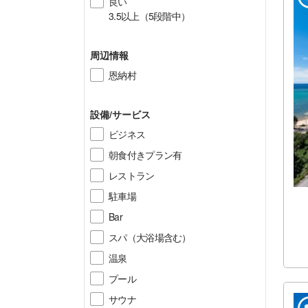
良い
3.5以上（5段階中）
周辺情報
恩納村
設備/サービス
ビジネス
朝食付きプラン有
レストラン
駐車場
Bar
スパ（大浴場含む）
温泉
プール
サウナ