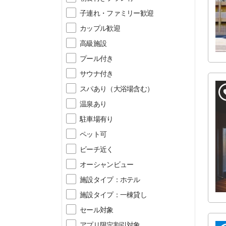
子連れ・ファミリー歓迎
カップル歓迎
高級施設
プール付き
サウナ付き
スパあり（大浴場含む）
温泉あり
駐車場有り
ペット可
ビーチ近く
オーシャンビュー
施設タイプ：ホテル
施設タイプ：一棟貸し
セール対象
アプリ限定割引対象