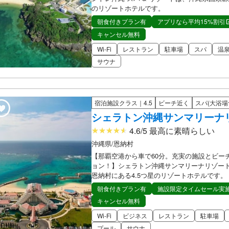
のリゾートホテルです。
朝食付きプラン有
アプリなら平均15%割引
キャンセル無料
Wi-Fi
レストラン
駐車場
スパ
温
サウナ
宿泊施設クラス｜4.5
ビーチ近く
スパ(大浴場
シェラトン沖縄サンマリーナ
4.6/5 最高に素晴らしい
沖縄県/恩納村
【那覇空港から車で60分。充実の施設とビー
ョン！】シェラトン沖縄サンマリーナリゾー
恩納村にある4.5つ星のリゾートホテルです。
朝食付きプラン有
施設限定タイムセール実
キャンセル無料
Wi-Fi
ビジネス
レストラン
駐車場
プール
サウナ