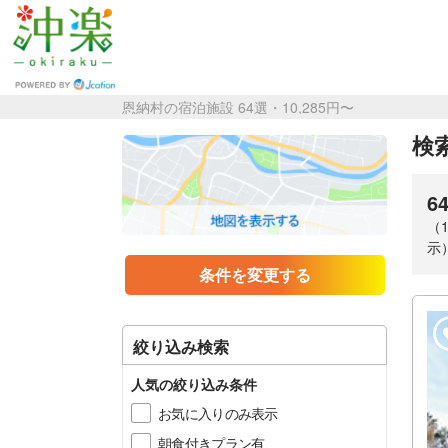
恩納村の宿泊施設 64選・10,285円〜
検索
6
（
示
条件を変更する
絞り込み検索
人気の絞り込み条件
お気に入りのみ表示
朝食付きプラン有