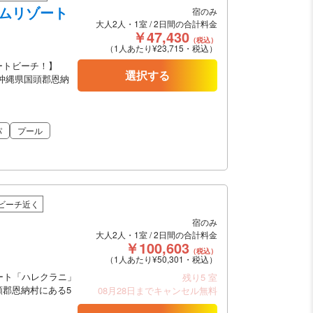
アムリゾート
宿のみ
大人2人・1室 / 2日間の合計料金
￥47,430
（税込）
（1人あたり¥23,715・税込）
ートビーチ！】
選択する
沖縄県国頭郡恩納
パ
プール
ビーチ近く
宿のみ
大人2人・1室 / 2日間の合計料金
￥100,603
（税込）
（1人あたり¥50,301・税込）
ート「ハレクラニ」
残り5 室
郡恩納村にある5
08月28日までキャンセル無料