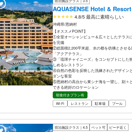
宿泊施設クラス｜3.5
AQUASENSE Hotel & Resort
4.8/5 最高に素晴らしい
沖縄県/恩納村
【オススメPOINT】
①全室オーシャンビュー＆広々としたテラス
を完備
②総面積2,200平米超、水の都を彷彿とさせ
「アクアテラス」
③「琉球チャイニーズ」をコンセプトにした
しめるレストラン
④自然の色彩を反映した洗練されたデザイン
ダンな客室
⑤恩納村の高台から東シナ海を一望し、刻々
できる絶好のロケーション
朝食付きプラン有
Wi-Fi
レストラン
駐車場
プール
宿泊施設クラス｜4.5
ペット可
ビーチ近く