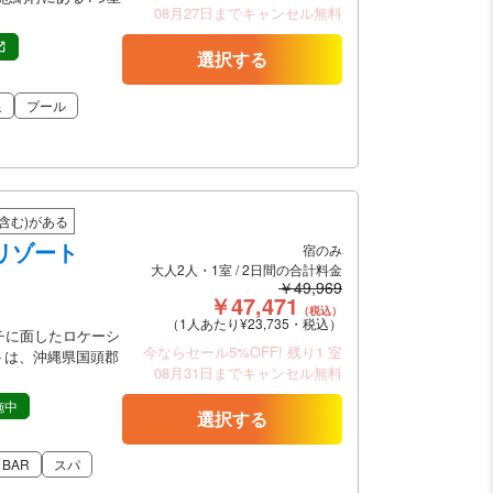
08月27日までキャンセル無料
選択する
泉
プール
含む)がある
リゾート
宿のみ
大人2人・1室 / 2日間の合計料金
￥49,969
￥47,471
（税込）
（1人あたり¥23,735・税込）
チに面したロケーシ
今ならセール5%OFF!
残り1 室
トは、沖縄県国頭郡
08月31日までキャンセル無料
施中
選択する
BAR
スパ