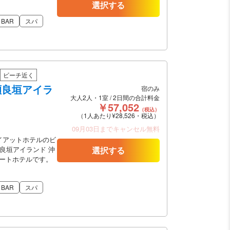
選択する
BAR
スパ
ビーチ近く
瀬良垣アイラ
宿のみ
大人2人・1室 / 2日間の合計料金
￥57,052
（税込）
（1人あたり¥28,526・税込）
09月03日までキャンセル無料
イアットホテルのビ
良垣アイランド 沖
選択する
ートホテルです。
BAR
スパ