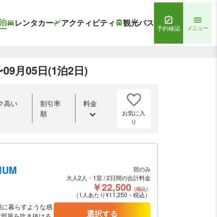
泊
レンタカー
アクティビティ
観光バス
予約確認
メニュー
9月05日(1泊2日)
ク高い
割引率
料金
お気に入
順
り
IUM
宿のみ
大人2人・1室 / 2日間の合計料金
￥22,500
（税込）
（1人あたり¥11,250・税込）
縄に暮らすような感
選択する
お部屋を吹き抜ける