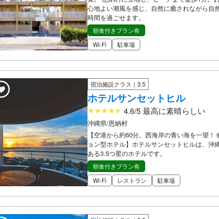
心地よい潮風を感じ、自然に癒されながら自
時間を過ごせます。
朝食付きプラン有
Wi-Fi
駐車場
宿泊施設クラス｜3.5
ホテルサンセットヒル
4.6/5 最高に素晴らしい
沖縄県/恩納村
【空港から約60分。西海岸の青い海を一望！
ョン型ホテル】ホテルサンセットヒルは、沖
ある3.5つ星のホテルです。
朝食付きプラン有
Wi-Fi
レストラン
駐車場