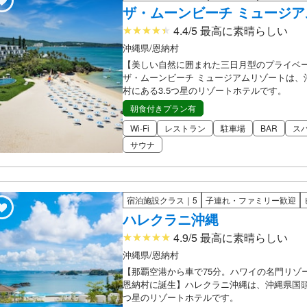
ザ・ムーンビーチ ミュージ
4.4/5 最高に素晴らしい
沖縄県/恩納村
【美しい自然に囲まれた三日月型のプライベ
ザ・ムーンビーチ ミュージアムリゾートは、
村にある3.5つ星のリゾートホテルです。
朝食付きプラン有
Wi-Fi
レストラン
駐車場
BAR
ス
サウナ
宿泊施設クラス｜5
子連れ・ファミリー歓迎
ハレクラニ沖縄
4.9/5 最高に素晴らしい
沖縄県/恩納村
【那覇空港から車で75分。ハワイの名門リゾ
恩納村に誕生】ハレクラニ沖縄は、沖縄県国頭
つ星のリゾートホテルです。