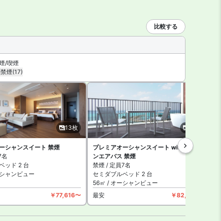
スピーカー、フライパン・食器類・カトラリー、乾燥機付き洗濯機
比較する
クションルーム（有料）、ショップがあります。
煙/喫煙
禁煙
(17)
7
13枚
15枚
枚
ーシャンスイート 禁煙
プレミアオーシャンスイート with オープ
7名
ンエアバス 禁煙
禁
ッド 2 台
禁煙 / 定員7名
オーシャンビュー
セミダブルベッド 2 台
9
56㎡ / オーシャンビュー
￥77,616〜
最安
￥82,368〜