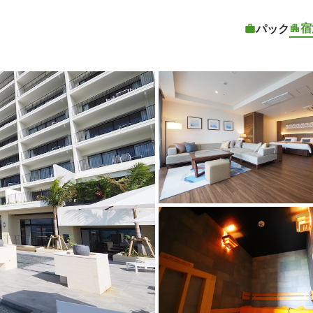
宿
パック
客室1 | 