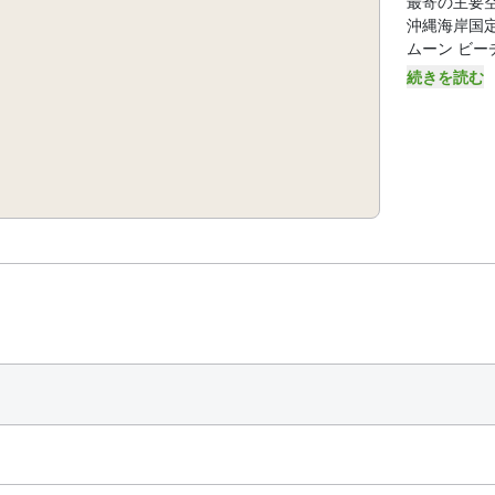
最寄の主要空港 
沖縄海岸国定公園
ムーン ビーチ 
続きを読む