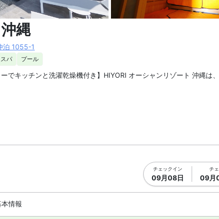
真を拡大表示
サウナ1 
ト沖縄
 1055-1
スパ
プール
でキッチンと洗濯乾燥機付き】HIYORI オーシャンリゾート 沖縄は
空港から車で約49分です。
ン ビーチやタイガービーチまで車で約5分、PGMゴルフリゾート沖縄
浴場やサウナがあります。
チェックイン
チェ
09月08日
09月
）。館内には2か所のレストラン、デリ&スイーツ、バーラウンジやイ
基本情報