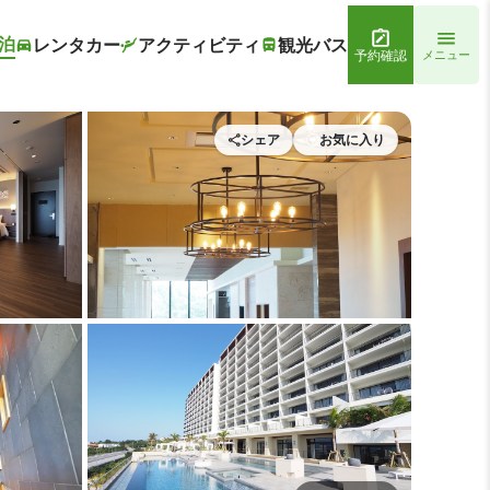
泊
レンタカー
アクティビティ
観光バス
予約確認
メニュー
シェア
お気に入り
HIYORIオーシャンリゾート沖縄
レストラン1 | HIYORIオー