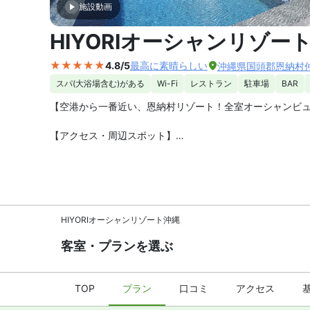
施設動画
外観の写
HIYORIオーシャンリゾー
4.8/5
最高に素晴らしい
沖縄県国頭郡恩納村仲泊
スパ(大浴場含む)がある
Wi-Fi
レストラン
駐車場
BAR
【空港から一番近い、恩納村リゾート！全室オーシャンビュー
【アクセス・周辺スポット】
HIYORI オーシャンリゾート 沖縄までのアクセスは、那覇
沖縄自動車道「石川IC」で一般道に下り、車で約7分。ムー
【駐車場】あり（有料）
HIYORIオーシャンリゾート沖縄
【スパ・風呂】
HIYORI オーシャンリゾート 沖縄は、エステサロン、大
客室・プランを選ぶ
【お食事、レストラン】
健康や長寿をテーマにした朝食はビュッフェ形式です（有料
TOP
プラン
口コミ
アクセス
限定でプールサイドバーもあります。