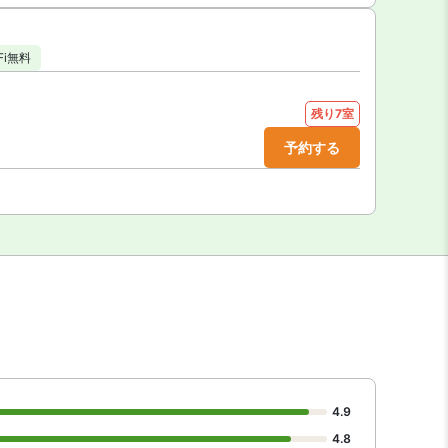
-Fi無料
残り7室
予約する
4.9
4.8