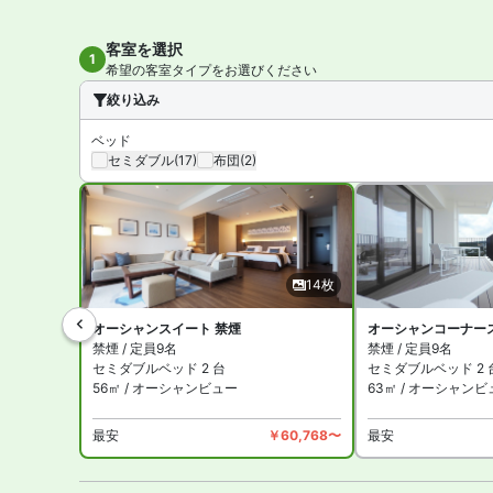
【館内施設・サービス】
客室数は全203室。インターネットは無料 Wifi が利用
客室を選択
1
を備えています。
希望の客室タイプをお選びください
施設は、宿泊者無料のインドアプール・ジャグジー・オー
絞り込み
HIYORI オーシャンリゾート 沖縄は、全館禁煙です。指
ベッド
セミダブル
(17)
布団
(2)
14枚
オーシャンスイート 禁煙
オーシャンコーナー
禁煙 / 定員9名
禁煙 / 定員9名
セミダブルベッド 2 台
セミダブルベッド 2 
56㎡ / オーシャンビュー
63㎡ / オーシャンビ
最安
￥60,768〜
最安