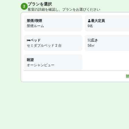
プランを選択
全14
2
客室の詳細を確認し、プランをお選びください
禁煙/喫煙
最大定員
禁煙ルーム
9名
ベッド
広さ
セミダブルベッド 2 台
56㎡
眺望
オーシャンビュー