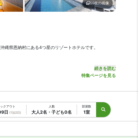
59枚の画像
| HIYORIオーシャンリゾート沖縄
メイン イメージ1 | HIYOR
、沖縄県恩納村にある4つ星のリゾートホテルです。
続きを読む
まで車で約7分と、抜群のロケーションです。
特集ページを見る
ックアウト
人数
部屋数
09日
大人2名・子ども0名
1室
(1泊2日)
ンルームダイニング（営業時間限定）も利用可能です。季節