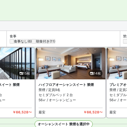
できます。お部屋の備品として、全客室にヘアーアイロンやBluetooth
シャンプール（インフィニティプール）や、フィットネスジム、ファン
定の喫煙所があります。
食事
禁
食事なし
(6)
朝食付き
(11)
15枚
14枚
スイート 禁煙
ハイフロアオーシャンスイート 禁煙
プレミアオ
禁煙 / 定員9名
禁煙 / 定員
台
セミダブルベッド 2 台
セミダブルベ
ュー
56㎡ / オーシャンビュー
56㎡ / 
￥66,528〜
最安
￥66,528〜
最安
オーシャンスイート 禁煙を選択中