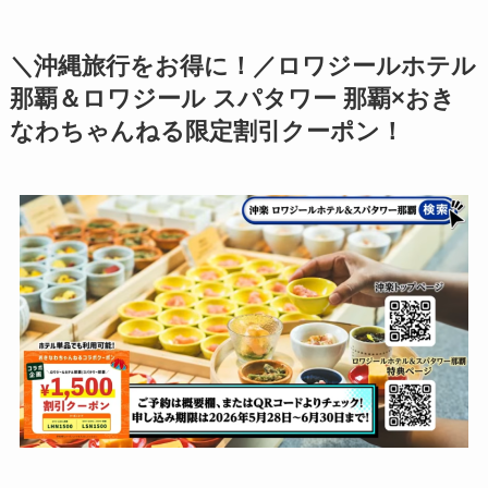
＼沖縄旅行をお得に！／
ロワジールホテル
那覇＆ロワジール スパタワー 那覇×おき
なわちゃんねる
限定割引クーポン！