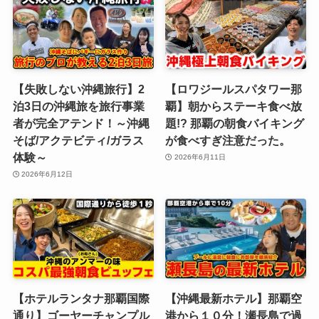
【失敗しない沖縄旅行】2
【ロワジールスパタワー那
泊3日の沖縄旅を旅行事業
覇】朝からステーキ食べ放
者が完全アテンド！～沖縄
題!? 那覇の朝食バイキング
そば/アクテビティ/ガラス
が食べすぎ注意だった。
体験～
2026年6月11日
2026年6月12日
【ホテルランタナ那覇国際
【沖縄最新ホテル】那覇空
通り】ゴーヤーチャンプル
港から１０分！瀬長島で過