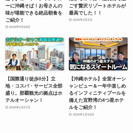
ーに沖縄そば！お母さんの
ごす贅沢リゾートホテルが
味が堪能できる絶品朝食を
最高でした！！
ご紹介！
2026年3月2日
2026年5月28日
【国際通り徒歩0分】立
【沖縄ホテル】全室オーシ
地・コスパ・サービス全部
ャンビュー＆一年中楽しめ
盛り。那覇観光の拠点はホ
るインフィニティプールを
テルオーシャン！
備えた宜野湾の4つ星ホテ
ルをご紹介！
2026年1月27日
2026年1月16日