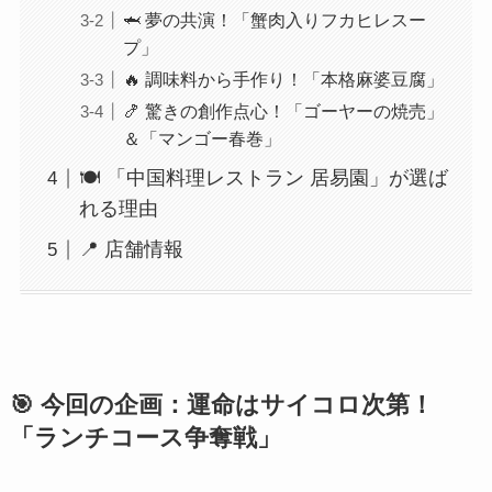
🦈 夢の共演！「蟹肉入りフカヒレスー
プ」
🔥 調味料から手作り！「本格麻婆豆腐」
🍤 驚きの創作点心！「ゴーヤーの焼売」
＆「マンゴー春巻」
🍽️ 「中国料理レストラン 居易園」が選ば
れる理由
📍 店舗情報
🎯 今回の企画：運命はサイコロ次第！
「ランチコース争奪戦」