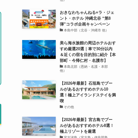
おきなわちゃんねる×ラ・ジェ
ント・ホテル 沖縄北谷 “第8
弾”コラボ企画キャンペーン
本島中部（北谷・沖縄市 他）
美ら海水族館の周辺ホテルおす
すめ厳選20選｜車で30分以内
＆近くの宿を目的別に紹介【本
部町・今帰仁村・名護市】
本島北部（恩納・名護・本部
他）
【2026年最新】石垣島でプー
ルがあるおすすめホテル10
選！極上アイランドステイを満
喫
その他
【2026年最新】宮古島でプー
ルがあるおすすめホテル8選！
極上リゾートを厳選
宮古諸島（宮古島・伊良部島