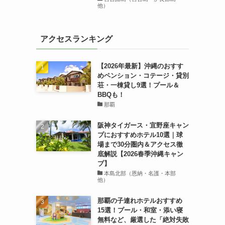
他）
アクセスランキング
【2026年最新】沖縄のおすす
めペンション・コテージ・貸別
荘・一棟貸し9選！プール＆
BBQも！
那覇
阪神タイガース・宜野座キャン
プにおすすめホテル10選｜球
場まで30分圏内＆アクセス徹
底解説【2026春季沖縄キャン
プ】
本島北部（恩納・名護・本部
他）
那覇の子連れホテルおすすめ
15選！プール・和室・添い寝
無料など、厳選した「絶対失敗