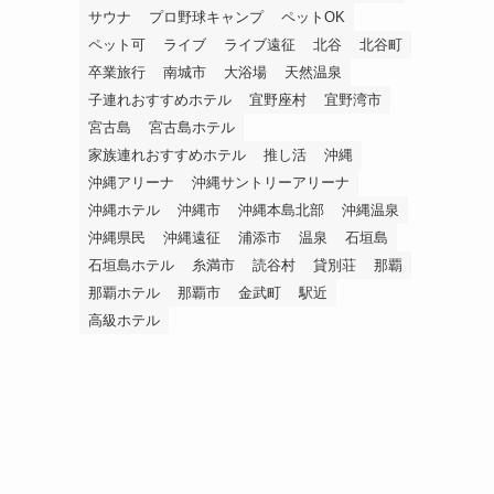
サウナ
プロ野球キャンプ
ペットOK
ペット可
ライブ
ライブ遠征
北谷
北谷町
卒業旅行
南城市
大浴場
天然温泉
子連れおすすめホテル
宜野座村
宜野湾市
宮古島
宮古島ホテル
家族連れおすすめホテル
推し活
沖縄
沖縄アリーナ
沖縄サントリーアリーナ
沖縄ホテル
沖縄市
沖縄本島北部
沖縄温泉
沖縄県民
沖縄遠征
浦添市
温泉
石垣島
石垣島ホテル
糸満市
読谷村
貸別荘
那覇
那覇ホテル
那覇市
金武町
駅近
高級ホテル