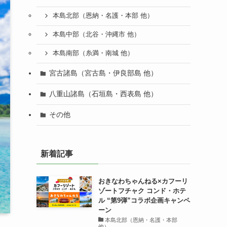
本島北部（恩納・名護・本部 他）
本島中部（北谷・沖縄市 他）
本島南部（糸満・南城 他）
宮古諸島（宮古島・伊良部島 他）
八重山諸島（石垣島・西表島 他）
その他
新着記事
おきなわちゃんねる×カフーリ
ゾートフチャク コンド・ホテ
ル “第9弾”コラボ企画キャンペ
ーン
本島北部（恩納・名護・本部
他）