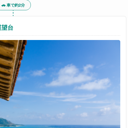
🚗 車で約2分
展望台