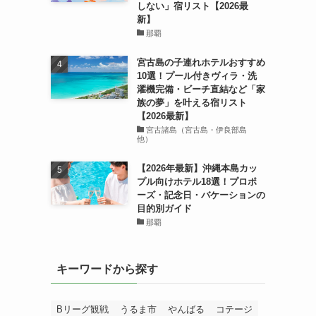
しない」宿リスト【2026最
新】
那覇
宮古島の子連れホテルおすすめ
10選！プール付きヴィラ・洗
濯機完備・ビーチ直結など「家
族の夢」を叶える宿リスト
【2026最新】
宮古諸島（宮古島・伊良部島
他）
【2026年最新】沖縄本島カッ
プル向けホテル18選！プロポ
ーズ・記念日・バケーションの
目的別ガイド
那覇
キーワードから探す
Bリーグ観戦
うるま市
やんばる
コテージ