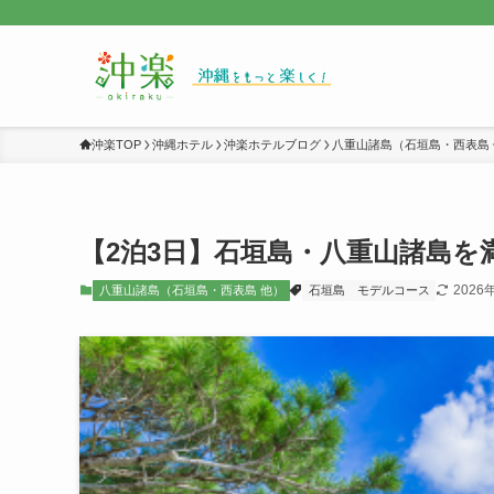
沖楽TOP
沖縄ホテル
沖楽ホテルブログ
八重山諸島（石垣島・西表島 
【2泊3日】石垣島・八重山諸島を
2026
八重山諸島（石垣島・西表島 他）
石垣島
モデルコース