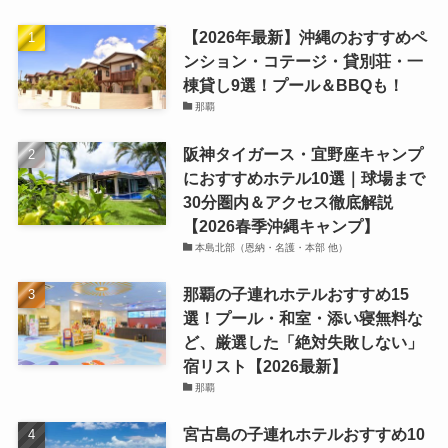
【2026年最新】沖縄のおすすめペ
ンション・コテージ・貸別荘・一
棟貸し9選！プール＆BBQも！
那覇
阪神タイガース・宜野座キャンプ
におすすめホテル10選｜球場まで
30分圏内＆アクセス徹底解説
【2026春季沖縄キャンプ】
本島北部（恩納・名護・本部 他）
那覇の子連れホテルおすすめ15
選！プール・和室・添い寝無料な
ど、厳選した「絶対失敗しない」
宿リスト【2026最新】
那覇
宮古島の子連れホテルおすすめ10