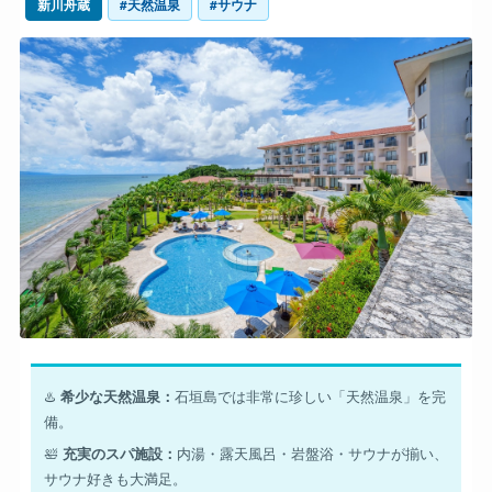
新川舟蔵
#天然温泉
#サウナ
♨️
希少な天然温泉：
石垣島では非常に珍しい「天然温泉」を完
備。
🛀
充実のスパ施設：
内湯・露天風呂・岩盤浴・サウナが揃い、
サウナ好きも大満足。