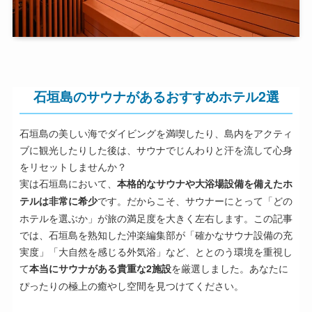
石垣島のサウナがあるおすすめホテル2選
石垣島の美しい海でダイビングを満喫したり、島内をアクティ
ブに観光したりした後は、サウナでじんわりと汗を流して心身
をリセットしませんか？
実は石垣島において、
本格的なサウナや大浴場設備を備えたホ
です。だからこそ、サウナーにとって「どの
テルは非常に希少
ホテルを選ぶか」が旅の満足度を大きく左右します。この記事
では、石垣島を熟知した沖楽編集部が「確かなサウナ設備の充
実度」「大自然を感じる外気浴」など、ととのう環境を重視し
て
を厳選しました。あなたに
本当にサウナがある貴重な2施設
ぴったりの極上の癒やし空間を見つけてください。