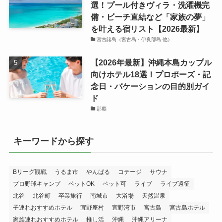
選！プール付きヴィラ・洗濯機完
備・ビーチ直結など「家族の夢」
を叶える宿リスト【2026最新】
宮古諸島（宮古島・伊良部島 他）
【2026年最新】沖縄本島カップル
向けホテル18選！プロポーズ・記
念日・バケーションの目的別ガイ
ド
那覇
キーワードから探す
Bリーグ観戦
うるま市
やんばる
コテージ
サウナ
プロ野球キャンプ
ペットOK
ペット可
ライブ
ライブ遠征
北谷
北谷町
卒業旅行
南城市
大浴場
天然温泉
子連れおすすめホテル
宜野座村
宜野湾市
宮古島
宮古島ホテル
家族連れおすすめホテル
推し活
沖縄
沖縄アリーナ