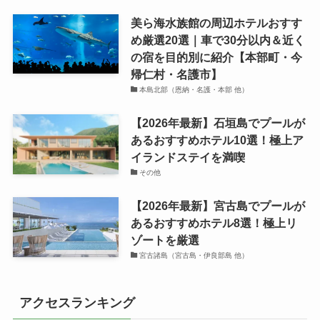
美ら海水族館の周辺ホテルおすす
め厳選20選｜車で30分以内＆近く
の宿を目的別に紹介【本部町・今
帰仁村・名護市】
本島北部（恩納・名護・本部 他）
【2026年最新】石垣島でプールが
あるおすすめホテル10選！極上ア
イランドステイを満喫
その他
【2026年最新】宮古島でプールが
あるおすすめホテル8選！極上リ
ゾートを厳選
宮古諸島（宮古島・伊良部島 他）
アクセスランキング