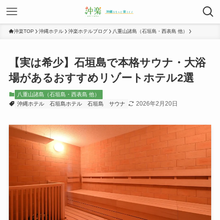
沖楽TOP
沖縄ホテル
沖楽ホテルブログ
八重山諸島（石垣島・西表島 他）
【実は希少】石垣島で本格サウナ・大浴
場があるおすすめリゾートホテル2選
八重山諸島（石垣島・西表島 他）
2026年2月20日
沖縄ホテル
石垣島ホテル
石垣島
サウナ