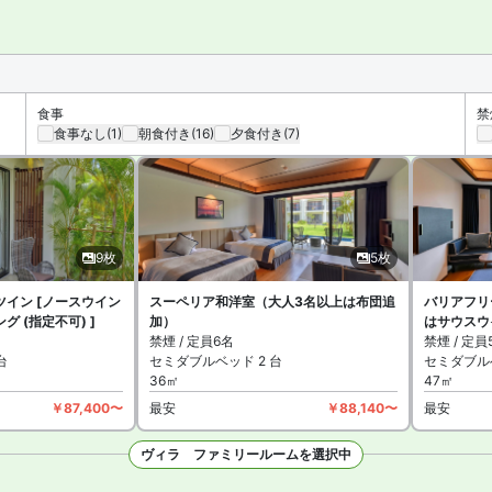
利用可能です。施設はエステサロンがあります。石垣島最大級のウォーターパ
。指定の喫煙スペースがあります。
食事
禁
食事なし
(1)
朝食付き
(16)
夕食付き
(7)
9枚
5枚
イン [ノースウイン
スーペリア和洋室（大人3名以上は布団追
バリアフリ
 (指定不可) ]
加）
はサウスウイ
禁煙 / 定員6名
禁煙 / 定員
台
セミダブルベッド 2 台
セミダブルベ
36㎡
47㎡
￥87,400〜
最安
￥88,140〜
最安
ヴィラ ファミリールームを選択中
枚を見る