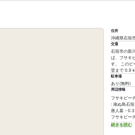
住所
沖縄県石垣市
交通
石垣市の新
ば、フサキビ
す。 このビ
堂まで 0.9 
駐車場
あり(無料)
周辺情報
フサキビー
: 南ぬ島石垣空港
唐人墓 - 0.3
フサキビーチ -
続きを読む