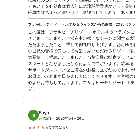
方もいて安心朝食は個人的には琉球新天地がとって美味
駐車場はちょっと遠いけど、送迎もしてくれて あんま
フサキビーチリゾート ホテル＆ヴィラズからの返信
（2026-06-0
この度は、フサキビーチリゾート ホテル＆ヴィラズを
ざいました。また、ご滞在中の様々なシーンに関する大
ただきましたこと、重ねて御礼申し上げます。あらゆる
い世代の皆様で安心してお楽しみいただけるリゾート環
大変嬉しく拝読いたしました。当館自慢の朝食ブッフェ
スタートとなりましたなら何よりでございます。駐車場
サポートがスムーズなご滞在のお役に立てたのであれば
お目にかかれます日を楽しみにしております。お客様の
心よりお待ちしております。フサキビーチリゾート ホ
ジャー
Sayo
S
家族旅行 · 2026年04月26日
5
非常に良い