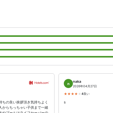
naka
n
2026年04月27日
4
良い
持ちの良い挨拶頂き気持ちよく
s
人からちっちゃい子供まで一緒
チやプールはライフセーバーの