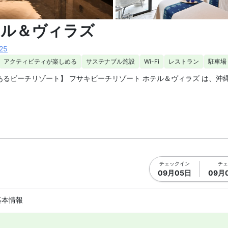
真を拡大表示
スパ1 |
テル＆ヴィラズ
25
アクティビティが楽しめる
サステナブル施設
Wi-Fi
レストラン
駐車場
あるビーチリゾート】 フサキビーチリゾート ホテル＆ヴィラズ は、沖
は、新石垣空港から車で約35分です。石垣港離島ターミナルから路線バス
ぐ。石垣島の中心市街地は車で約15分、川平湾は車で20分と、周辺ス
る無料シャトルバス運行（定時運行）
チェックイン
チェ
09月05日
09月
基本情報
、2 つのバー / ラウンジやプールサイドバーがあります。