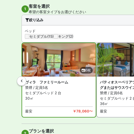
客室数は全 333 室。インターネットは無料 WiFiが
客室を選択
1
希望の客室タイプをお選びください
フサキビーチリゾート ホテル＆ヴィラズ は全館禁煙です
絞り込み
ベッド
セミダブル
(15)
キング
(2)
6枚
ヴィラ ファミリールーム
パティオスーペリアツ
禁煙 / 定員5名
グまたはサウスウイング
セミダブルベッド 2 台
禁煙 / 定員6名
30㎡
セミダブルベッド 2 
36㎡
最安
￥78,060〜
最安
プランを選択
全6
2