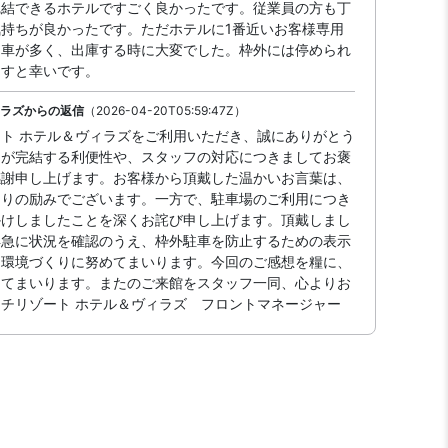
完結できるホテルですごく良かったです。従業員の方も丁
持ちが良かったです。ただホテルに1番近いお客様専用
る車が多く、出庫する時に大変でした。枠外には停められ
ますと幸いです。
ィラズからの返信
（2026-04-20T05:59:47Z）
ト ホテル＆ヴィラズをご利用いただき、誠にありがとう
てが完結する利便性や、スタッフの対応につきましてお褒
感謝申し上げます。お客様から頂戴した温かいお言葉は、
よりの励みでございます。一方で、駐車場のご利用につき
かけしましたことを深くお詫び申し上げます。頂戴しまし
早急に状況を確認のうえ、枠外駐車を防止するための表示
る環境づくりに努めてまいります。今回のご感想を糧に、
めてまいります。またのご来館をスタッフ一同、心よりお
チリゾート ホテル＆ヴィラズ フロントマネージャー