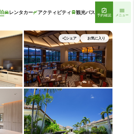
泊
レンタカー
アクティビティ
観光バス
予約確認
メニュー
シェア
お気に入り
 フサキビーチリゾート ホテル＆ヴィラズ
レストラン1 | フサキビーチ