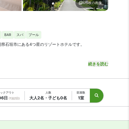
175枚の画像
 フサキビーチリゾート ホテル＆ヴィラズ
施設の敷地1 | フサキビーチ
BAR
スパ
プール
縄県石垣市にある4つ星のリゾートホテルです。
川平リゾート線に乗り、約20分で到着します。
続きを読む
ポットもアクセス良好です。
ックアウト
人数
部屋数
06日
大人2名・子ども0名
1室
(1泊2日)