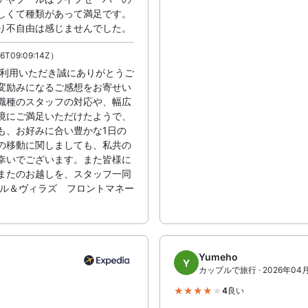
しくて種類があって満足です。
り不自由は感じませんでした。
6T09:09:14Z）
ご利用いただき誠にありがとうご
変励みになるご感想をお寄せい
職種のスタッフの対応や、幅広
境にご満足いただけたようで、
も、お好みに合い豊かな1日の
の移動に関しましても、私共の
幸いでございます。また皆様に
またのお越しを、スタッフ一同
テル＆ヴィラズ フロントマネー
Yumeho
Y
カップルで旅行 · 2026年04
4
良い