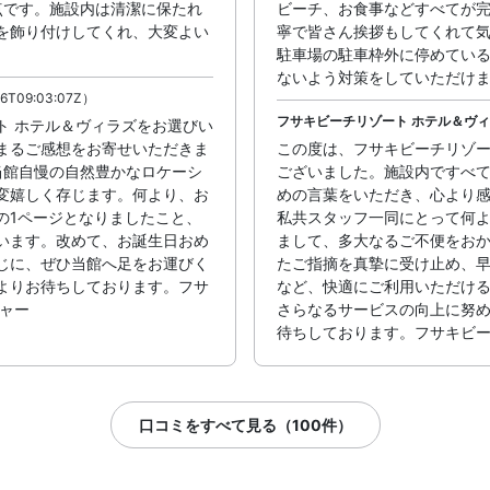
点です。施設内は清潔に保たれ
ビーチ、お食事などすべてが
を飾り付けしてくれ、大変よい
寧で皆さん挨拶もしてくれて気
駐車場の駐車枠外に停めてい
ないよう対策をしていただけ
6T09:03:07Z）
フサキビーチリゾート ホテル＆ヴ
ト ホテル＆ヴィラズをお選びい
まるご感想をお寄せいただきま
この度は、フサキビーチリゾー
当館自慢の自然豊かなロケーシ
ございました。施設内ですべ
変嬉しく存じます。何より、お
めの言葉をいただき、心より
の1ページとなりましたこと、
私共スタッフ一同にとって何
います。改めて、お誕生日おめ
まして、多大なるご不便をお
じに、ぜひ当館へ足をお運びく
たご指摘を真摯に受け止め、
よりお待ちしております。フサ
など、快適にご利用いただけ
ャー
さらなるサービスの向上に努
待ちしております。フサキビー
口コミをすべて見る（100件）