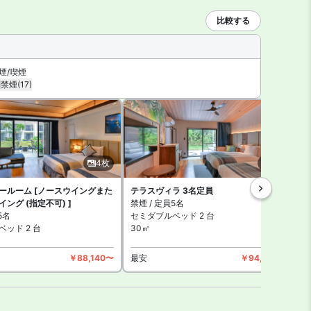
ークも敷地内です。
比較する
煙/喫煙
禁煙
(17)
4枚
6枚
ールーム [ノースウイングまた
テラスヴィラ 3名定員
ング (指定不可) ]
禁煙 / 定員5名
禁
5名
セミダブルベッド 2 台
ッド 2 台
30㎡
3
￥88,140〜
最安
￥94,660〜