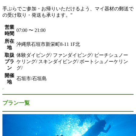
手ぶらでご参加・お帰りいただけるよう、マイ器材の郵送で
の受け取り・発送も承ります。"
営業
07:00 〜 21:00
時間
所在
沖縄県石垣市新栄町8-11 1F北
地
取扱
体験ダイビング/ ファンダイビング/ ビーチシュノー
プラ
ケリング/ スキンダイビング/ ボートシュノーケリン
ン
グ/
開催
石垣市/石垣島
地
プラン一覧