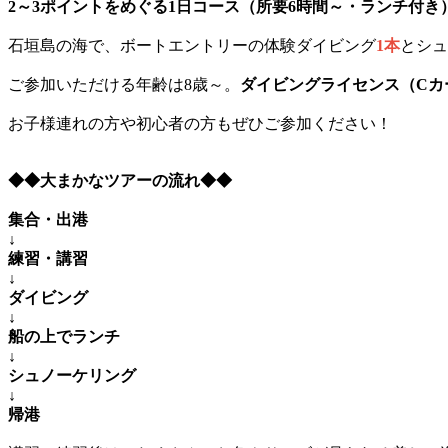
2～3ポイントをめぐる1日コース（所要6時間～・ランチ付き
石垣島の海で、ボートエントリーの体験ダイビング
1本
とシュ
ご参加いただける年齢は8歳～。
ダイビングライセンス（Cカ
お子様連れの方や初心者の方もぜひご参加ください！
◆◆大まかなツアーの流れ◆◆
集合・出港
↓
練習・講習
↓
ダイビング
↓
船の上でランチ
↓
シュノーケリング
↓
帰港