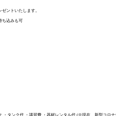
レゼントいたします。
持ち込みも可
ンク ・タンク代 ・講習費 ・器材レンタル代 (※現在、新型