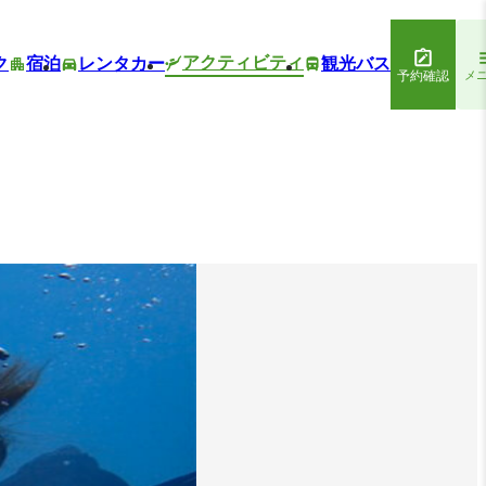
アクティビティ
ク
宿泊
レンタカー
観光バス
予約確認
メ