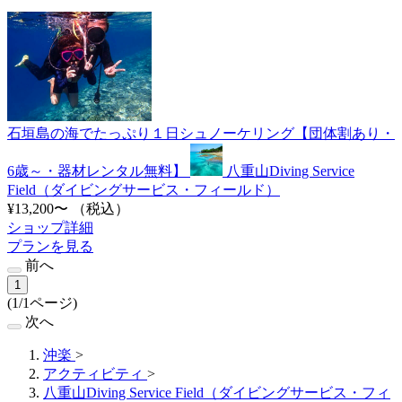
石垣島の海でたっぷり１日シュノーケリング【団体割あり・
6歳～・器材レンタル無料】
八重山Diving Service
Field（ダイビングサービス・フィールド）
¥13,200〜
（税込）
ショップ詳細
プランを見る
前へ
1
(1/1ページ)
次へ
沖楽
>
アクティビティ
>
八重山Diving Service Field（ダイビングサービス・フィ