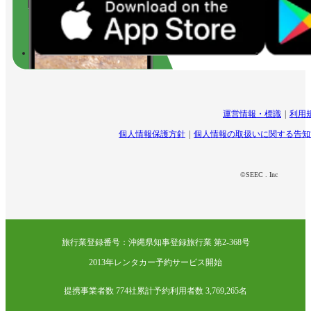
運営情報・標識
利用
個人情報保護方針
個人情報の取扱いに関する告知
©SEEC . Inc
旅行業登録番号：沖縄県知事登録旅行業 第2-368号
2013年レンタカー予約サービス開始
提携事業者数 774社
累計予約利用者数 3,769,265名