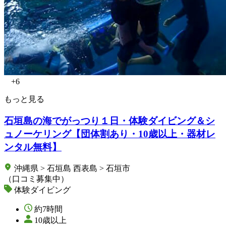
+6
もっと見る
石垣島の海でがっつり１日・体験ダイビング＆シ
ュノーケリング【団体割あり・10歳以上・器材レ
ンタル無料】
沖縄県 > 石垣島 西表島 > 石垣市
（口コミ募集中）
体験ダイビング
約7時間
10歳以上