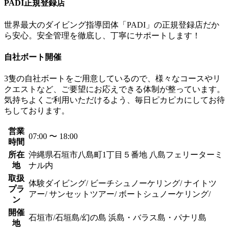
PADI正規登録店
世界最大のダイビング指導団体「PADI」の正規登録店だか
ら安心。安全管理を徹底し、丁寧にサポートします！
自社ボート開催
3隻の自社ボートをご用意しているので、様々なコースやリ
クエストなど、ご要望にお応えできる体制が整っています。
気持ちよくご利用いただけるよう、毎日ピカピカにしてお待
ちしております。
営業
07:00 〜 18:00
時間
所在
沖縄県石垣市八島町1丁目５番地 八島フェリーターミ
地
ナル内
取扱
体験ダイビング/ ビーチシュノーケリング/ ナイトツ
プラ
アー/ サンセットツアー/ ボートシュノーケリング/
ン
開催
石垣市/石垣島/幻の島 浜島・バラス島・パナリ島
地