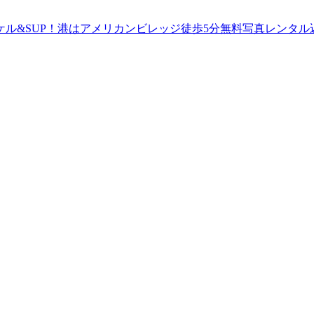
ル&SUP！港はアメリカンビレッジ徒歩5分無料写真レンタル込