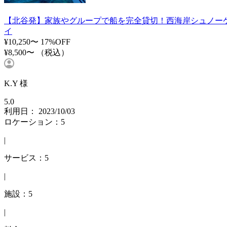
【北谷発】家族やグループで船を完全貸切！西海岸シュノーケ
イ
¥10,250〜
17%OFF
¥8,500〜
（税込）
K.Y 様
5.0
利用日： 2023/10/03
ロケーション：5
|
サービス：5
|
施設：5
|