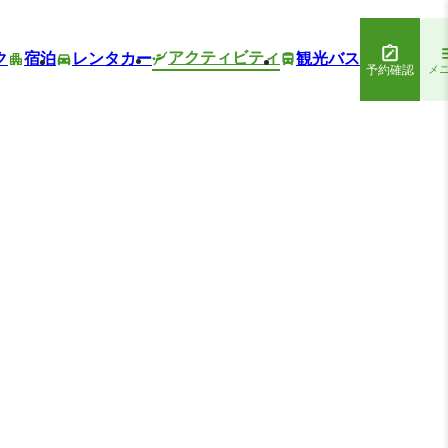
アクティビティ
ク
宿泊
レンタカー
観光バス
予約確認
メ