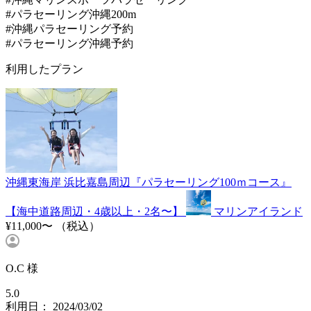
#パラセーリング沖縄200m
#沖縄パラセーリング予約
#パラセーリング沖縄予約
利用したプラン
沖縄東海岸 浜比嘉島周辺『パラセーリング100ｍコース』
【海中道路周辺・4歳以上・2名〜】
マリンアイランド
¥11,000〜
（税込）
O.C 様
5.0
利用日： 2024/03/02