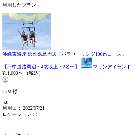
利用したプラン
沖縄東海岸 浜比嘉島周辺『パラセーリング100ｍコース』
【海中道路周辺・4歳以上・2名〜】
マリンアイランド
¥11,000〜
（税込）
G.M 様
5.0
利用日： 2022/07/21
ロケーション：5
|