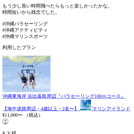
もう少し長い時間飛べたらもっと楽しかったかな。
時間短いから残念でした。
#沖縄パラセーリング
#沖縄アクティビティ
#沖縄マリンスポーツ
利用したプラン
沖縄東海岸 浜比嘉島周辺『パラセーリング100ｍコース』
【海中道路周辺・4歳以上・2名〜】
マリンアイランド
¥11,000〜
（税込）
K.Y 様