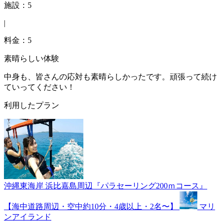
施設：5
|
料金：5
素晴らしい体験
中身も、皆さんの応対も素晴らしかったです。頑張って続け
ていってください！
利用したプラン
沖縄東海岸 浜比嘉島周辺『パラセーリング200ｍコース』
【海中道路周辺・空中約10分・4歳以上・2名〜】
マリ
ンアイランド