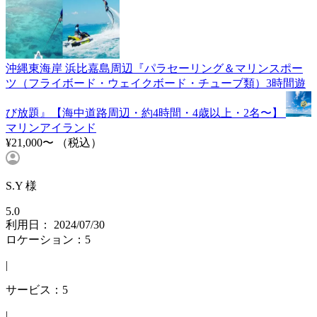
沖縄東海岸 浜比嘉島周辺『パラセーリング＆マリンスポー
ツ（フライボード・ウェイクボード・チューブ類）3時間遊
び放題』【海中道路周辺・約4時間・4歳以上・2名〜】
マリンアイランド
¥21,000〜
（税込）
S.Y 様
5.0
利用日： 2024/07/30
ロケーション：5
|
サービス：5
|