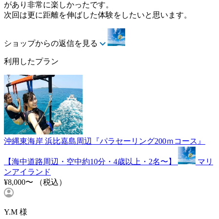
があり非常に楽しかったです。
次回は更に距離を伸ばした体験をしたいと思います。
ショップからの返信を見る
利用したプラン
沖縄東海岸 浜比嘉島周辺『パラセーリング200ｍコース』
【海中道路周辺・空中約10分・4歳以上・2名〜】
マリ
ンアイランド
¥8,000〜
（税込）
Y.M 様