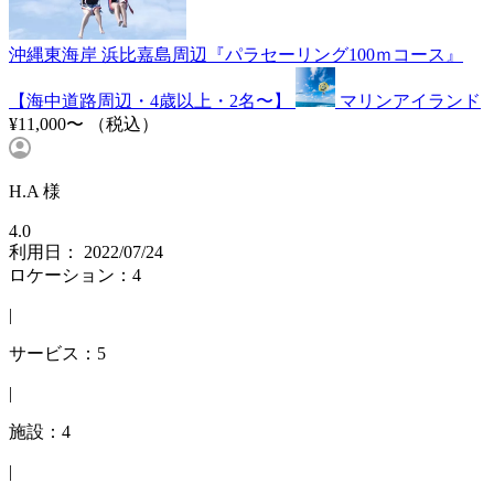
沖縄東海岸 浜比嘉島周辺『パラセーリング100ｍコース』
【海中道路周辺・4歳以上・2名〜】
マリンアイランド
¥11,000〜
（税込）
H.A 様
4.0
利用日： 2022/07/24
ロケーション：4
|
サービス：5
|
施設：4
|