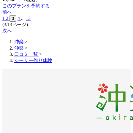
このプランを予約する
前へ
1
2
4
...
13
3
(3/13ページ)
次へ
沖楽
>
沖楽
>
口コミ一覧
>
シーサー作り体験