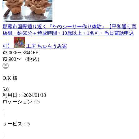
那覇市国際通り近く『たのシーサー作り体験』【平和通り商
店街・約60分＋焼成時間・10歳以上・1名可・当日電話申込
可】
工房 ちゅらうみ家
¥3,000〜
3%OFF
¥2,900〜
（税込）
O.K 様
5.0
利用日： 2024/01/18
ロケーション：5
|
サービス：5
|