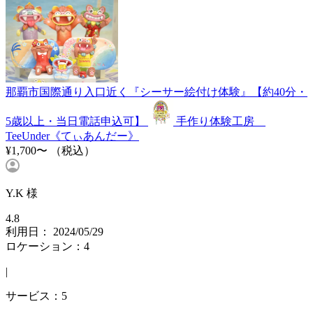
那覇市国際通り入口近く『シーサー絵付け体験』【約40分・
5歳以上・当日電話申込可】
手作り体験工房
TeeUnder《てぃあんだー》
¥1,700〜
（税込）
Y.K 様
4.8
利用日： 2024/05/29
ロケーション：4
|
サービス：5