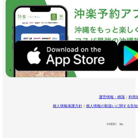
運営情報・標識
利用
個人情報保護方針
個人情報の取扱いに関する告知
©SEEC . Inc