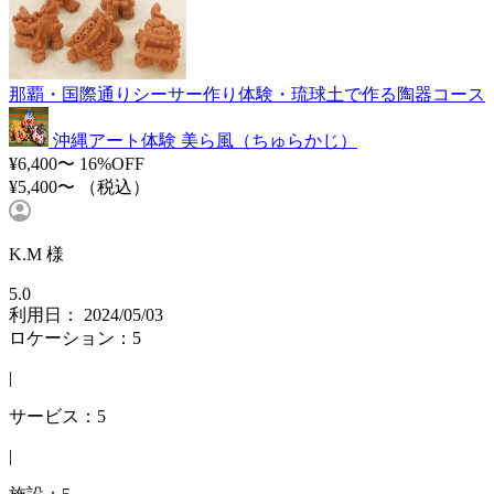
那覇・国際通りシーサー作り体験・琉球土で作る陶器コース
沖縄アート体験 美ら風（ちゅらかじ）
¥6,400〜
16%OFF
¥5,400〜
（税込）
K.M 様
5.0
利用日： 2024/05/03
ロケーション：5
|
サービス：5
|