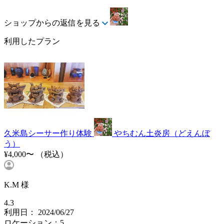
ショップからの返信を見る
利用したプラン
久米島シーサー作り体験
やちむん土炎房（どえんぼ
う）
¥4,000〜
（税込）
K.M 様
4.3
利用日： 2024/06/27
ロケーション：5