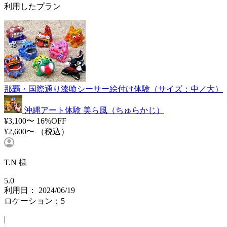
利用したプラン
那覇・国際通り漆喰シーサー絵付け体験（サイズ：中／大）
沖縄アート体験 美ら風（ちゅらかじ）
¥3,100〜
16%OFF
¥2,600〜
（税込）
T.N 様
5.0
利用日： 2024/06/19
ロケーション：5
|