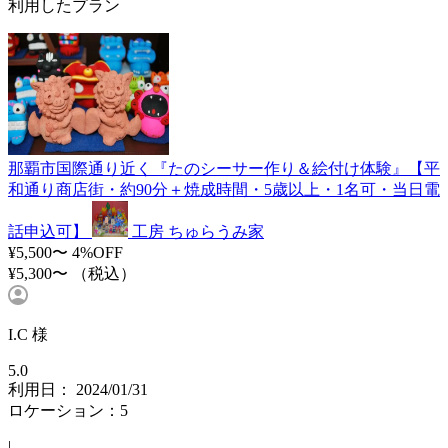
利用したプラン
那覇市国際通り近く『たのシーサー作り＆絵付け体験』【平
和通り商店街・約90分＋焼成時間・5歳以上・1名可・当日電
話申込可】
工房 ちゅらうみ家
¥5,500〜
4%OFF
¥5,300〜
（税込）
I.C 様
5.0
利用日： 2024/01/31
ロケーション：5
|