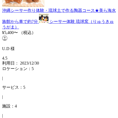
沖縄シーサー作り体験・琉球土で作る陶器コース★美ら海水
族館から車で約7分
シーサー体験 琉球窯（りゅうきゅ
うがま）
¥5,400〜
（税込）
U.D 様
4.5
利用日： 2023/12/30
ロケーション：5
|
サービス：5
|
施設：4
|