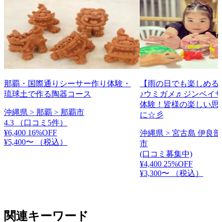
那覇・国際通りシーサー作り体験・
【雨の日でも楽しめる!
琉球土で作る陶器コース
♪ウミガメ♬ジンベイ
体験！皆様の楽しい思
沖縄県 > 那覇 > 那覇市
に☆彡
4.3
（口コミ5件）
¥6,400
16%OFF
沖縄県 > 宮古島 伊良部
¥5,400〜
（税込）
市
(口コミ募集中)
¥4,400
25%OFF
¥3,300〜
（税込）
関連キーワード