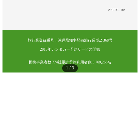
©SEEC . Inc
旅行業登録番号：沖縄県知事登録旅行業 第2-368号
2013年レンタカー予約サービス開始
提携事業者数 774社
累計予約利用者数 3,769,265名
1
/
3