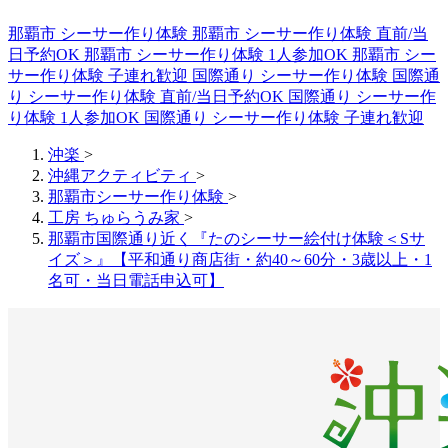
那覇市 シーサー作り体験
那覇市 シーサー作り体験 直前/当
日予約OK
那覇市 シーサー作り体験 1人参加OK
那覇市 シー
サー作り体験 子連れ歓迎
国際通り シーサー作り体験
国際通
り シーサー作り体験 直前/当日予約OK
国際通り シーサー作
り体験 1人参加OK
国際通り シーサー作り体験 子連れ歓迎
沖楽
>
沖縄アクティビティ
>
那覇市シーサー作り体験
>
工房 ちゅらうみ家
>
那覇市国際通り近く『たのシーサー絵付け体験＜Sサ
イズ＞』【平和通り商店街・約40～60分・3歳以上・1
名可・当日電話申込可】