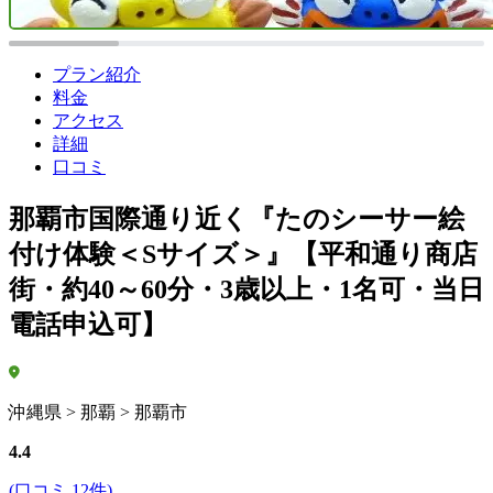
プラン紹介
料金
アクセス
詳細
口コミ
那覇市国際通り近く『たのシーサー絵
付け体験＜Sサイズ＞』【平和通り商店
街・約40～60分・3歳以上・1名可・当日
電話申込可】
沖縄県 > 那覇 > 那覇市
4.4
(口コミ 12件)