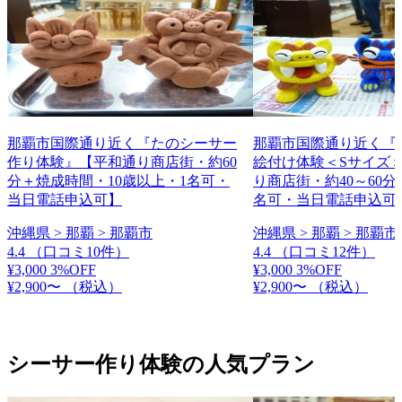
那覇市国際通り近く『たのシーサー
那覇市国際通り近く『
作り体験』【平和通り商店街・約60
絵付け体験＜Sサイズ
分＋焼成時間・10歳以上・1名可・
り商店街・約40～60分
当日電話申込可】
名可・当日電話申込可
沖縄県 > 那覇 > 那覇市
沖縄県 > 那覇 > 那覇市
4.4
（口コミ10件）
4.4
（口コミ12件）
¥3,000
3%OFF
¥3,000
3%OFF
¥2,900〜
（税込）
¥2,900〜
（税込）
シーサー作り体験の人気プラン