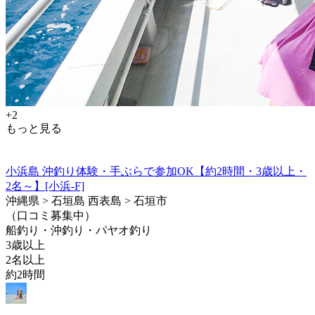
+2
もっと見る
小浜島 沖釣り体験・手ぶらで参加OK【約2時間・3歳以上・
2名～】[小浜-F]
沖縄県 > 石垣島 西表島 > 石垣市
（口コミ募集中）
船釣り・沖釣り・パヤオ釣り
3歳以上
2名以上
約2時間