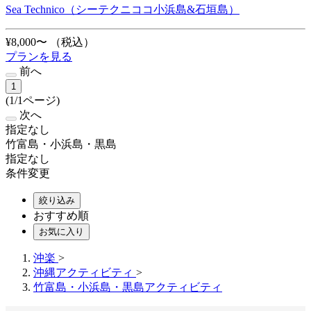
Sea Technico（シーテクニココ小浜島&石垣島）
¥8,000〜
（税込）
プランを見る
前へ
1
(1/1ページ)
次へ
指定なし
竹富島・小浜島・黒島
指定なし
条件変更
絞り込み
おすすめ順
お気に入り
沖楽
>
沖縄アクティビティ
>
竹富島・小浜島・黒島アクティビティ