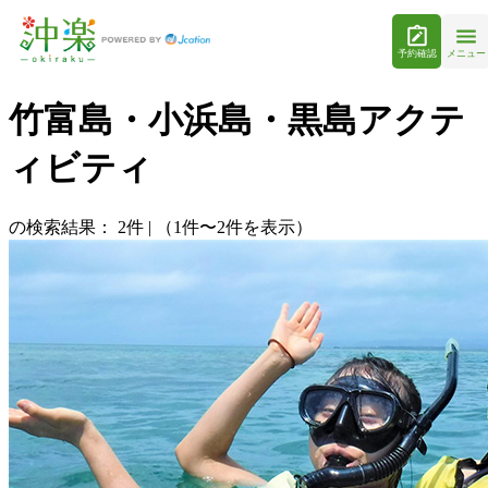
予約確認
メニュー
竹富島・小浜島・黒島アクテ
ィビティ
の検索結果：
2
件
|
（1件〜2件を表示）