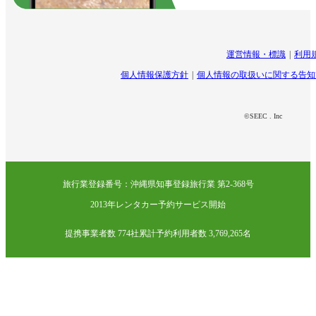
運営情報・標識
利用
個人情報保護方針
個人情報の取扱いに関する告知
©SEEC . Inc
旅行業登録番号：沖縄県知事登録旅行業 第2-368号
2013年レンタカー予約サービス開始
提携事業者数 774社
累計予約利用者数 3,769,265名