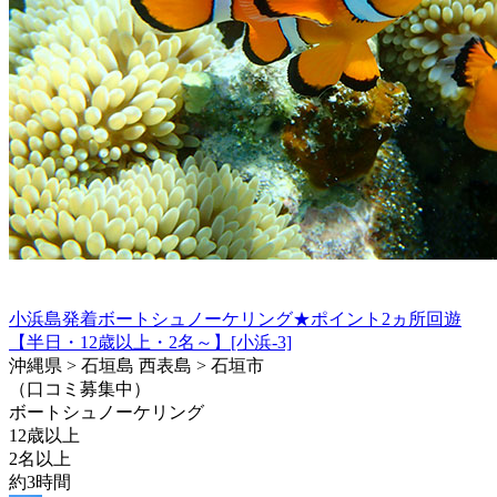
小浜島発着ボートシュノーケリング★ポイント2ヵ所回遊
【半日・12歳以上・2名～】[小浜-3]
沖縄県 > 石垣島 西表島 > 石垣市
（口コミ募集中）
ボートシュノーケリング
12歳以上
2名以上
約3時間