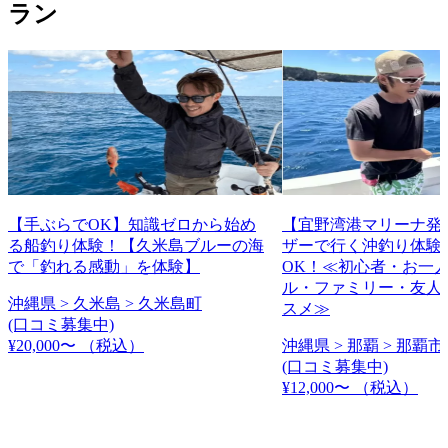
ラン
【手ぶらでOK】知識ゼロから始め
【宜野湾港マリーナ発
る船釣り体験！【久米島ブルーの海
ザーで行く沖釣り体験
で「釣れる感動」を体験】
OK！≪初心者・お一
ル・ファミリー・友人
沖縄県 > 久米島 > 久米島町
スメ≫
(口コミ募集中)
¥20,000〜
（税込）
沖縄県 > 那覇 > 那覇市
(口コミ募集中)
¥12,000〜
（税込）