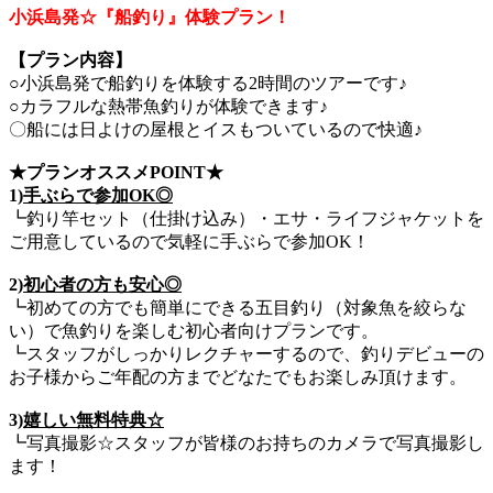
小浜島発☆『船釣り』体験プラン！
【プラン内容】
○小浜島発で船釣りを体験する2時間のツアーです♪
○カラフルな熱帯魚釣りが体験できます♪
〇船には日よけの屋根とイスもついているので快適♪
★プランオススメPOINT★
1)
手ぶらで参加OK◎
┗釣り竿セット（仕掛け込み）・エサ・ライフジャケットを
ご用意しているので気軽に手ぶらで参加OK！
2)
初心者の方も安心◎
┗初めての方でも簡単にできる五目釣り（対象魚を絞らな
い）で魚釣りを楽しむ初心者向けプランです。
┗スタッフがしっかりレクチャーするので、釣りデビューの
お子様からご年配の方までどなたでもお楽しみ頂けます。
3)
嬉しい無料特典☆
┗写真撮影☆スタッフが皆様のお持ちのカメラで写真撮影し
ます！