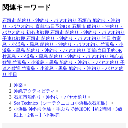
関連キーワード
石垣市 船釣り・沖釣り・パヤオ釣り
石垣市 船釣り・沖釣
り・パヤオ釣り 直前/当日予約OK
石垣市 船釣り・沖釣り・
パヤオ釣り 初心者歓迎
石垣市 船釣り・沖釣り・パヤオ釣り
子連れ歓迎
石垣市 船釣り・沖釣り・パヤオ釣り 半日
竹富
島・小浜島・黒島 船釣り・沖釣り・パヤオ釣り
竹富島・小
浜島・黒島 船釣り・沖釣り・パヤオ釣り 直前/当日予約OK
竹富島・小浜島・黒島 船釣り・沖釣り・パヤオ釣り 初心者
歓迎
竹富島・小浜島・黒島 船釣り・沖釣り・パヤオ釣り 子
連れ歓迎
竹富島・小浜島・黒島 船釣り・沖釣り・パヤオ釣
り 半日
沖楽
>
沖縄アクティビティ
>
石垣市船釣り・沖釣り・パヤオ釣り
>
Sea Technico（シーテクニココ小浜島&石垣島）
>
小浜島 沖釣り体験・手ぶらで参加OK【約2時間・3歳
以上・2名～】[小浜-F]