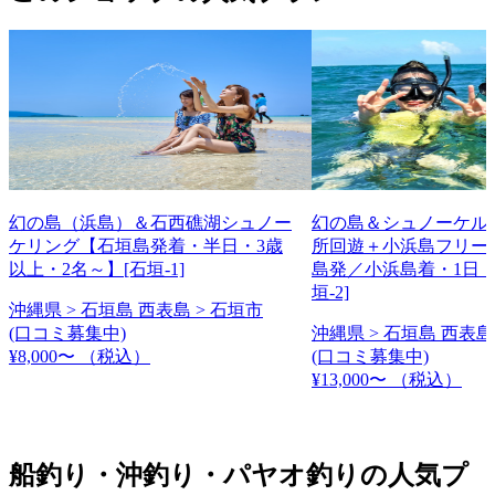
幻の島（浜島）＆石西礁湖シュノー
幻の島＆シュノーケル
ケリング【石垣島発着・半日・3歳
所回遊＋小浜島フリー
以上・2名～】[石垣-1]
島発／小浜島着・1日・
垣-2]
沖縄県 > 石垣島 西表島 > 石垣市
(口コミ募集中)
沖縄県 > 石垣島 西表島
¥8,000〜
（税込）
(口コミ募集中)
¥13,000〜
（税込）
船釣り・沖釣り・パヤオ釣りの人気プ