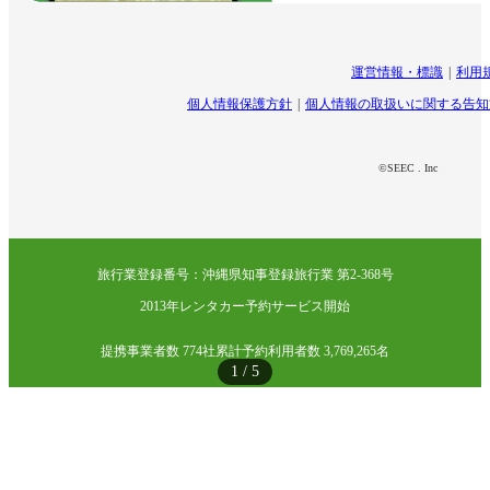
運営情報・標識
利用
個人情報保護方針
個人情報の取扱いに関する告知
©SEEC . Inc
旅行業登録番号：沖縄県知事登録旅行業 第2-368号
2013年レンタカー予約サービス開始
提携事業者数 774社
累計予約利用者数 3,769,265名
1
/
5