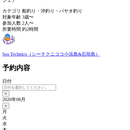
シェア
カテゴリ
船釣り・沖釣り・パヤオ釣り
対象年齢
3歳〜
参加人数
2人〜
所要時間
約2時間
Sea Technico（シーテクニココ小浜島&石垣島）
予約内容
日付
<
2026年08月
>
月
火
水
木